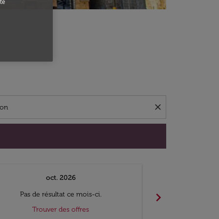
te
close
oct. 2026
n
chevron_right
Pas de résultat ce mois-ci.
Pas de ré
Trouver des offres
Trouv