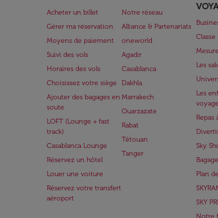
VOY
Acheter un billet
Notre réseau
Busine
Gérer ma réservation
Alliance & Partenariats
Class
Moyens de paiement
oneworld
Mesure
Suivi des vols
Agadir
Les sa
Horaires des vols
Casablanca
Univer
Choisissez votre siège
Dakhla
Les enf
Ajouter des bagages en
Marrakech
voyag
soute
Ouarzazate
Repas 
LOFT (Lounge + fast
Rabat
track)
Divert
Tétouan
Casablanca Lounge
Sky Sh
Tanger
Réservez un hôtel
Bagage
Louer une voiture
Plan d
Réservez votre transfert
SKYRA
aéroport
SKY PR
Notre 