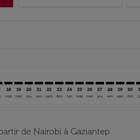
imer. Trouver des offres
sclaimer. Trouver des offres
s-disclaimer. Trouver des offres
ffers-disclaimer. Trouver des offres
iew-offers-disclaimer. Trouver des offres
mp-view-offers-disclaimer. Trouver des offres
T: cmp-view-offers-disclaimer. Trouver des offres
O–GZT: cmp-view-offers-disclaimer. Trouver des offres
NBO–GZT: cmp-view-offers-disclaimer. Trouver des offres
NBO–GZT: cmp-view-offers-disclaimer. Trouver des of
NBO–GZT: cmp-view-offers-disclaimer. Trouver de
NBO–GZT: cmp-view-offers-disclaimer. Trouve
NBO–GZT: cmp-view-offers-disclaimer. Tr
NBO–GZT: cmp-view-offers-disclaime
NBO–GZT: cmp-view-offers-discl
NBO–GZT: cmp-view-offers-d
NBO–GZT: cmp-view-offe
NBO–GZT: cmp-view-
NBO–GZT: cmp-v
NBO–GZT: 
NBO–G
N
7
18
19
20
21
22
23
24
25
26
27
28
29
30
n
mar
mer
jeu
ven
sam
dim
lun
mar
mer
jeu
ven
sam
dim
l
partir de Nairobi à Gaziantep