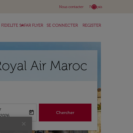
language
keyboard_arrow_down
Nous contacter
Français
keyboard_arrow_down
FIDELITE SAFAR FLYER
SE CONNECTER
REGISTER
Royal Air Maroc
r
today
Chercher
abel
king-return-date-aria-label
/2026