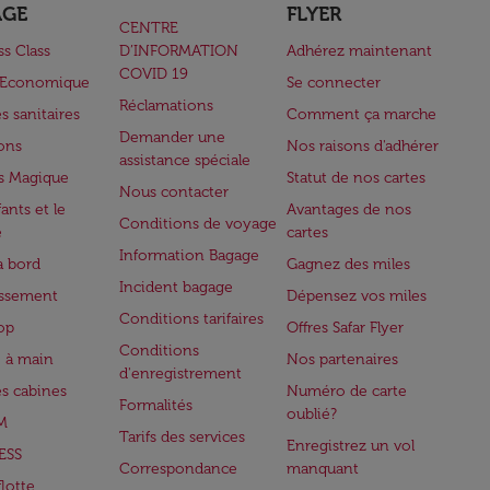
AGE
FLYER
CENTRE
ss Class
D’INFORMATION
Adhérez maintenant
COVID 19
e Economique
Se connecter
Réclamations
s sanitaires
Comment ça marche
Demander une
lons
Nos raisons d'adhérer
assistance spéciale
s Magique
Statut de nos cartes
Nous contacter
ants et le
Avantages de nos
Conditions de voyage
e
cartes
Information Bagage
à bord
Gagnez des miles
Incident bagage
issement
Dépensez vos miles
Conditions tarifaires
op
Offres Safar Flyer
Conditions
 à main
Nos partenaires
d'enregistrement
es cabines
Numéro de carte
Formalités
oublié?
M
Tarifs des services
Enregistrez un vol
ESS
Correspondance
manquant
flotte