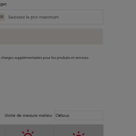
get
UR
t charges supplémentaires pour les produits et services
Weather unit option Celsius Select
keyboard_arrow_down
Unité de mesure météo
:
Celsius