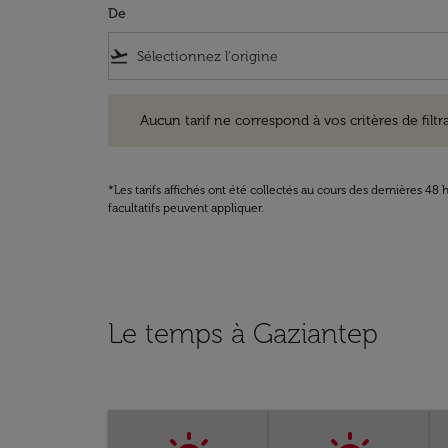
De
flight_takeoff
Aucun tarif ne correspond à vos critères de filtrage. Ve
Aucun tarif ne correspond à vos critères de filtrag
*Les tarifs affichés ont été collectés au cours des dernières 4
facultatifs peuvent appliquer.
Le temps à Gaziantep