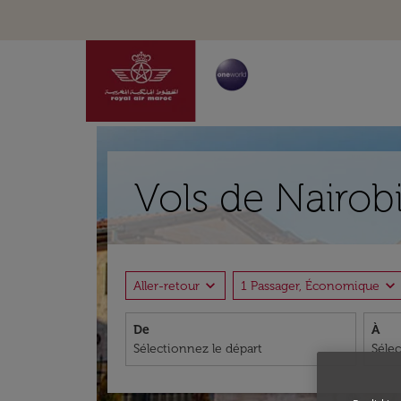
Vols de Nairob
expand_more
expand_more
Aller-retour
1 Passager, Économique
De
À