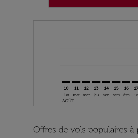
Displaying fares for août-2026
NBO–GZT: cmp-view-offers-discla
NBO–GZT: cmp-view-offers-di
NBO–GZT: cmp-view-offer
NBO–GZT: cmp-view-o
NBO–GZT: cmp-v
NBO–GZT: c
NBO–GZ
NB
10
11
12
13
14
15
16
1
lun
mar
mer
jeu
ven
sam
dim
lu
AOÛT
Offres de vols populaires à 