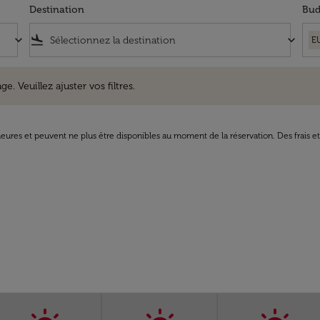
Destination
Bud
keyboard_arrow_down
flight_land
keyboard_arrow_down
E
uillez ajuster vos filtres.
e. Veuillez ajuster vos filtres.
8 heures et peuvent ne plus être disponibles au moment de la réservation. Des frais e