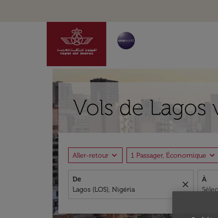
Vols de Lagos 
expand_more
expand_more
Aller-retour
1 Passager, Économique
De
À
close