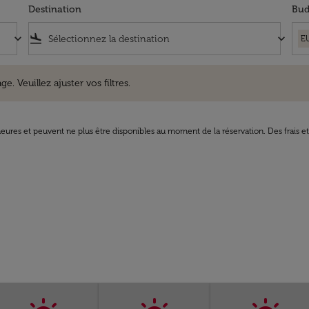
Destination
Bud
keyboard_arrow_down
flight_land
keyboard_arrow_down
E
uillez ajuster vos filtres.
e. Veuillez ajuster vos filtres.
8 heures et peuvent ne plus être disponibles au moment de la réservation. Des frais e