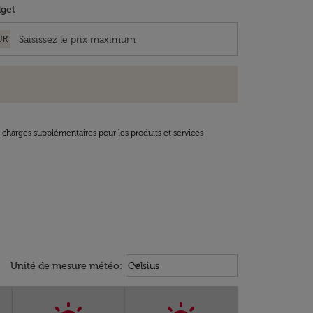
get
UR
t charges supplémentaires pour les produits et services
Weather unit option Celsius Select
keyboard_arrow_down
Unité de mesure météo
:
Celsius