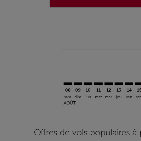
Displaying fares for août-2026
LOS–BEY: cmp-view-offers-disclai
LOS–BEY: cmp-view-offers-di
LOS–BEY: cmp-view-offer
LOS–BEY: cmp-view-o
LOS–BEY: cmp-vi
LOS–BEY: c
LOS–BE
LO
08
09
10
11
12
13
14
1
sam
dim
lun
mar
mer
jeu
ven
sa
AOÛT
Offres de vols populaires à