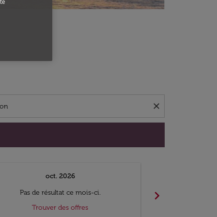
te
close
oct. 2026
n
chevron_right
Pas de résultat ce mois-ci.
Pas de ré
Trouver des offres
Trouv