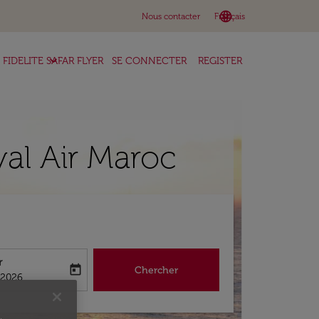
language
keyboard_arrow_down
Nous contacter
Français
keyboard_arrow_down
FIDELITE SAFAR FLYER
SE CONNECTER
REGISTER
al Air Maroc
r
today
Chercher
abel
king-return-date-aria-label
/2026