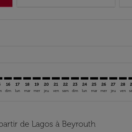
mer. Trouver des offres
sclaimer. Trouver des offres
s-disclaimer. Trouver des offres
ffers-disclaimer. Trouver des offres
ew-offers-disclaimer. Trouver des offres
mp-view-offers-disclaimer. Trouver des offres
Y: cmp-view-offers-disclaimer. Trouver des offres
S–BEY: cmp-view-offers-disclaimer. Trouver des offres
LOS–BEY: cmp-view-offers-disclaimer. Trouver des offres
LOS–BEY: cmp-view-offers-disclaimer. Trouver des off
LOS–BEY: cmp-view-offers-disclaimer. Trouver des
LOS–BEY: cmp-view-offers-disclaimer. Trouve
LOS–BEY: cmp-view-offers-disclaimer. Tr
LOS–BEY: cmp-view-offers-disclaimer
LOS–BEY: cmp-view-offers-discla
LOS–BEY: cmp-view-offers-di
LOS–BEY: cmp-view-offe
LOS–BEY: cmp-view-
LOS–BEY: cmp-v
LOS–BEY: c
LOS–B
L
5
16
17
18
19
20
21
22
23
24
25
26
27
28
m
dim
lun
mar
mer
jeu
ven
sam
dim
lun
mar
mer
jeu
ven
s
 partir de Lagos à Beyrouth