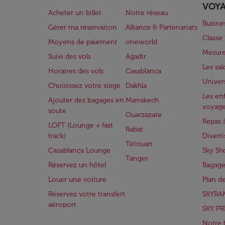
VOY
Acheter un billet
Notre réseau
Busine
Gérer ma réservation
Alliance & Partenariats
Class
Moyens de paiement
oneworld
Mesure
Suivi des vols
Agadir
Les sa
Horaires des vols
Casablanca
Univer
Choisissez votre siège
Dakhla
Les enf
Ajouter des bagages en
Marrakech
voyag
soute
Ouarzazate
Repas 
LOFT (Lounge + fast
Rabat
track)
Divert
Tétouan
Casablanca Lounge
Sky Sh
Tanger
Réservez un hôtel
Bagage
Louer une voiture
Plan d
Réservez votre transfert
SKYRA
aéroport
SKY PR
Notre 