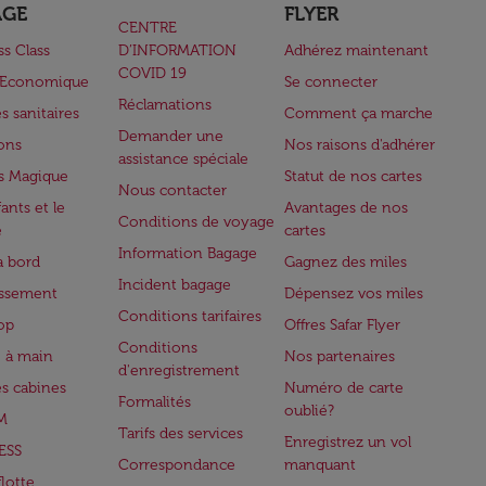
AGE
FLYER
CENTRE
ss Class
D’INFORMATION
Adhérez maintenant
COVID 19
e Economique
Se connecter
Réclamations
s sanitaires
Comment ça marche
Demander une
lons
Nos raisons d'adhérer
assistance spéciale
s Magique
Statut de nos cartes
Nous contacter
ants et le
Avantages de nos
Conditions de voyage
e
cartes
Information Bagage
à bord
Gagnez des miles
Incident bagage
issement
Dépensez vos miles
Conditions tarifaires
op
Offres Safar Flyer
Conditions
 à main
Nos partenaires
d'enregistrement
es cabines
Numéro de carte
Formalités
oublié?
M
Tarifs des services
Enregistrez un vol
ESS
Correspondance
manquant
flotte