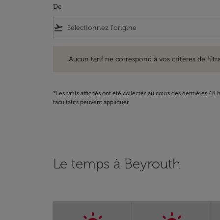
De
flight_takeoff
Aucun tarif ne correspond à vos critères de filtrage. Ve
Aucun tarif ne correspond à vos critères de filtrag
*Les tarifs affichés ont été collectés au cours des dernières 4
facultatifs peuvent appliquer.
Le temps à Beyrouth