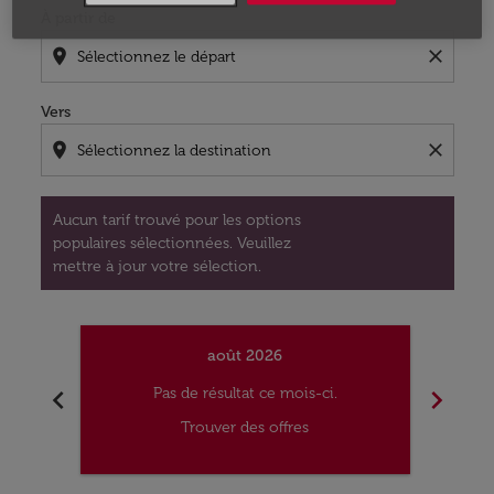
À partir de
location_on
close
Vers
location_on
close
Aucun tarif trouvé pour les options
populaires sélectionnées. Veuillez
mettre à jour votre sélection.
août 2026
chevron_left
chevron_right
Pas de résultat ce mois-ci.
Trouver des offres