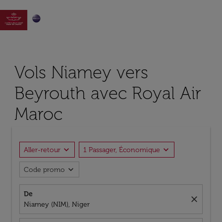

Vols Niamey vers
Beyrouth avec Royal Air
Maroc
expand_more
expand_more
Aller-retour
1 Passager, Économique
expand_more
Code promo
De
close
Niamey (NIM), Niger