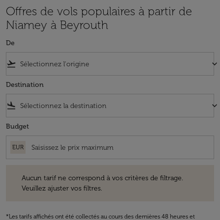
Offres de vols populaires à partir de
Niamey à Beyrouth
De
flight_takeoff
keyboard_arrow_down
Destination
flight_land
keyboard_arrow_down
Budget
EUR
Aucun tarif ne correspond à vos critères de filtrage. Veuillez ajuster v
Aucun tarif ne correspond à vos critères de filtrage.
Veuillez ajuster vos filtres.
*Les tarifs affichés ont été collectés au cours des dernières 48 heures et