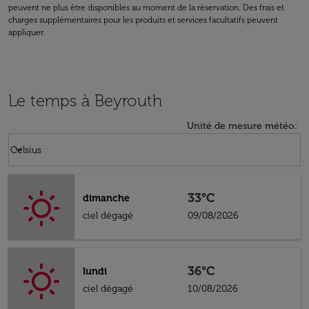
peuvent ne plus être disponibles au moment de la réservation. Des frais et
charges supplémentaires pour les produits et services facultatifs peuvent
appliquer.
Le temps à Beyrouth
Unité de mesure météo
:
Weather unit option Celsius Selected
keyboard_arrow_down
Celsius
33°C
dimanche
ciel dégagé
09/08/2026
36°C
lundi
ciel dégagé
10/08/2026