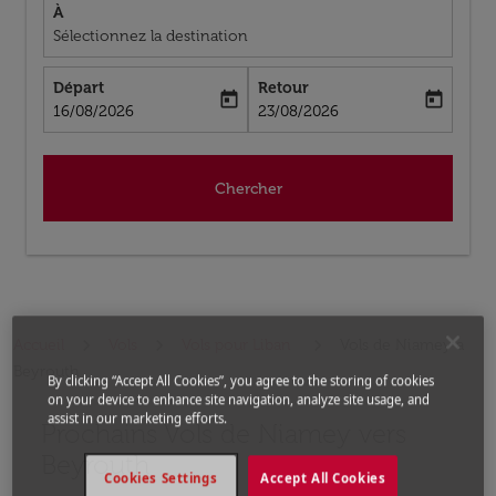
À
Sélectionnez la destination
Départ
Retour
today
today
fc-booking-departure-date-aria-label
fc-booking-return-date-aria-label
16/08/2026
23/08/2026
Chercher
Accueil
Vols
Vols pour Liban
Vols de Niamey a
Beyrouth
By clicking “Accept All Cookies”, you agree to the storing of cookies
on your device to enhance site navigation, analyze site usage, and
assist in our marketing efforts.
Prochains Vols de Niamey vers
Aucun tarif trouvé pour les options populaires sélectio
Beyrouth
Cookies Settings
Accept All Cookies