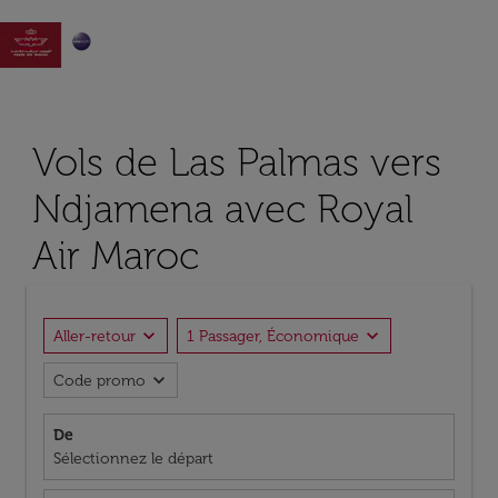

Vols de Las Palmas vers
Ndjamena avec Royal
Air Maroc
expand_more
expand_more
Aller-retour
1 Passager, Économique
expand_more
Code promo
De
Sélectionnez le départ