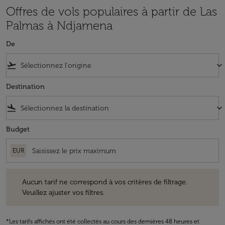
Offres de vols populaires à partir de Las
Palmas à Ndjamena
De
flight_takeoff
keyboard_arrow_down
Destination
flight_land
keyboard_arrow_down
Budget
EUR
Aucun tarif ne correspond à vos critères de filtrage. Veuillez ajuster v
Aucun tarif ne correspond à vos critères de filtrage.
Veuillez ajuster vos filtres.
*Les tarifs affichés ont été collectés au cours des dernières 48 heures et