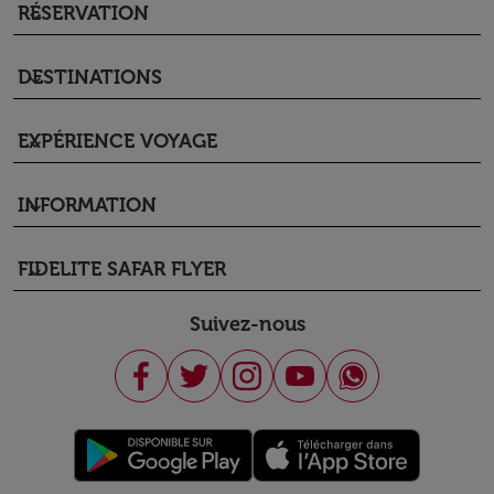
RÉSERVATION
keyboard_arrow_down
DESTINATIONS
keyboard_arrow_down
EXPÉRIENCE VOYAGE
keyboard_arrow_down
INFORMATION
keyboard_arrow_down
FIDELITE SAFAR FLYER
keyboard_arrow_down
Suivez-nous