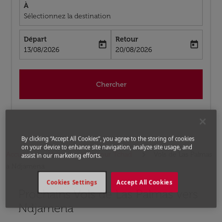
À
Sélectionnez la destination
Départ
Retour
today
today
fc-booking-departure-date-aria-label
fc-booking-return-date-aria-label
13/08/2026
20/08/2026
Chercher
By clicking “Accept All Cookies”, you agree to the storing of cookies
on your device to enhance site navigation, analyze site usage, and
Accueil
Vols
Vols pour Tchad
Vols de Las Palmas
assist in our marketing efforts.
a Ndjamena
Cookies Settings
Accept All Cookies
Prochains Vols de Las Palmas vers
Aucun tarif trouvé pour les options populaires sélectio
Ndjamena