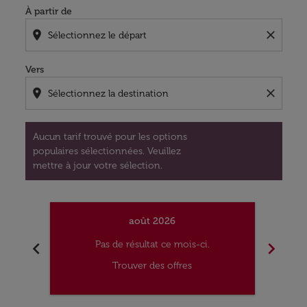
À partir de
location_on
close
Vers
location_on
close
Aucun tarif trouvé pour les options
populaires sélectionnées. Veuillez
mettre à jour votre sélection.
août 2026
chevron_left
chevron_right
Pas de résultat ce mois-ci.
Trouver des offres