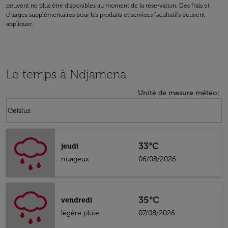
peuvent ne plus être disponibles au moment de la réservation. Des frais et
charges supplémentaires pour les produits et services facultatifs peuvent
appliquer.
Le temps à Ndjamena
Unité de mesure météo
:
Weather unit option Celsius Selected
keyboard_arrow_down
Celsius
33°C
jeudi
nuageux
06/08/2026
35°C
vendredi
légère pluie
07/08/2026