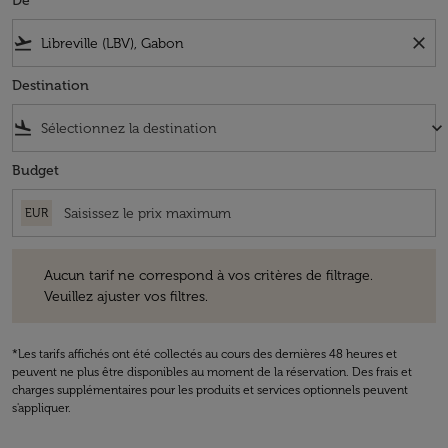
De
flight_takeoff
close
Destination
flight_land
keyboard_arrow_down
Budget
EUR
Aucun tarif ne correspond à vos critères de filtrage. Veuillez ajuster v
Aucun tarif ne correspond à vos critères de filtrage.
Veuillez ajuster vos filtres.
*Les tarifs affichés ont été collectés au cours des dernières 48 heures et
peuvent ne plus être disponibles au moment de la réservation. Des frais et
charges supplémentaires pour les produits et services optionnels peuvent
s'appliquer.