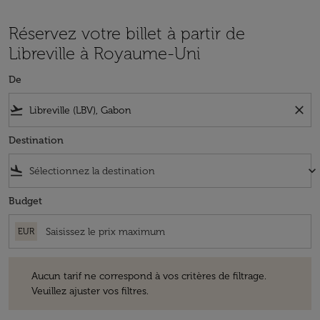
Réservez votre billet à partir de
Libreville à Royaume-Uni
De
flight_takeoff
close
Destination
flight_land
keyboard_arrow_down
Budget
EUR
Aucun tarif ne correspond à vos critères de filtrage. Veuillez ajuster v
Aucun tarif ne correspond à vos critères de filtrage.
Veuillez ajuster vos filtres.