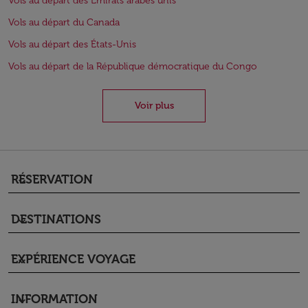
Vols au départ des Émirats arabes unis
Vols au départ du Canada
Vols au départ des États-Unis
Vols au départ de la République démocratique du Congo
Voir plus
RÉSERVATION
keyboard_arrow_down
DESTINATIONS
keyboard_arrow_down
EXPÉRIENCE VOYAGE
keyboard_arrow_down
INFORMATION
keyboard_arrow_down