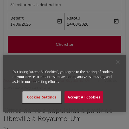
Sélectionnez la destination
Départ
Retour
today
today
fc-booking-departure-date-aria-label
fc-booking-return-date-aria-label
17/08/2026
24/08/2026
Chercher
By clicking “Accept All Cookies”, you agree to the storing of cookies
on your device to enhance site navigation, analyze site usage, and
Accueil
Vols
Vols pour Royaume-Uni
Vols de
assist in our marketing efforts.
Libreville a Royaume-Uni
Cookies Settings
Accept All Cookies
Offres de vols populaires à partir de
Libreville à Royaume-Uni