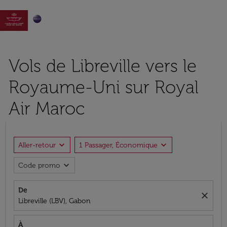

Vols de Libreville vers le
Royaume-Uni sur Royal
Air Maroc
expand_more
expand_more
Aller-retour
1 Passager, Économique
expand_more
Code promo
De
close
Libreville (LBV), Gabon
À