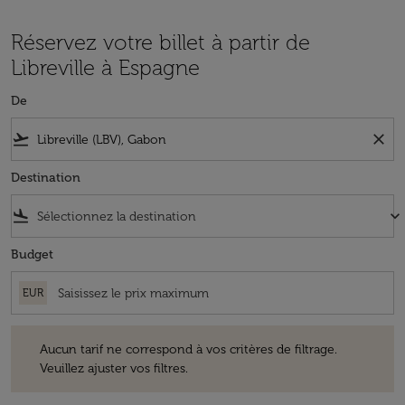
Réservez votre billet à partir de
Libreville à Espagne
De
flight_takeoff
close
Destination
flight_land
keyboard_arrow_down
Budget
EUR
Aucun tarif ne correspond à vos critères de filtrage. Veuillez ajuster v
Aucun tarif ne correspond à vos critères de filtrage.
Veuillez ajuster vos filtres.