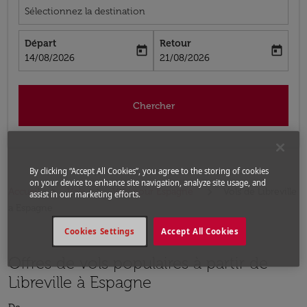
Sélectionnez la destination
Départ
Retour
today
today
fc-booking-departure-date-aria-label
fc-booking-return-date-aria-label
14/08/2026
21/08/2026
Chercher
By clicking “Accept All Cookies”, you agree to the storing of cookies
on your device to enhance site navigation, analyze site usage, and
Accueil
Vols
Vols pour Espagne
Vols de Libreville
assist in our marketing efforts.
a Espagne
Cookies Settings
Accept All Cookies
Offres de vols populaires à partir de
Libreville à Espagne