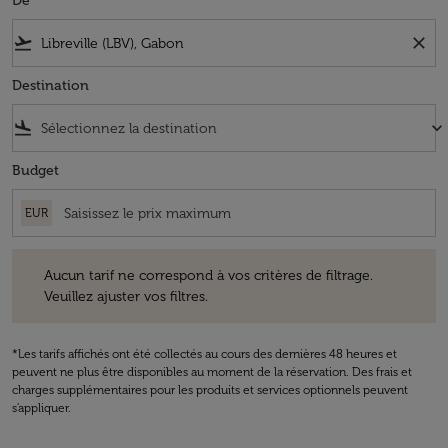
De
flight_takeoff
close
Destination
flight_land
keyboard_arrow_down
Budget
EUR
Aucun tarif ne correspond à vos critères de filtrage. Veuillez ajuster v
Aucun tarif ne correspond à vos critères de filtrage.
Veuillez ajuster vos filtres.
*Les tarifs affichés ont été collectés au cours des dernières 48 heures et
peuvent ne plus être disponibles au moment de la réservation. Des frais et
charges supplémentaires pour les produits et services optionnels peuvent
s'appliquer.