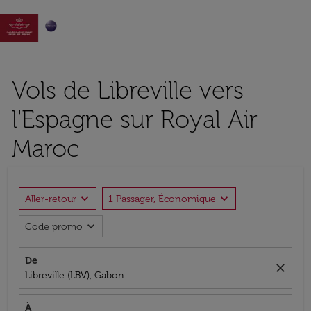

Vols de Libreville vers
l'Espagne sur Royal Air
Maroc
expand_more
expand_more
Aller-retour
1 Passager, Économique
expand_more
Code promo
De
close
Libreville (LBV), Gabon
À