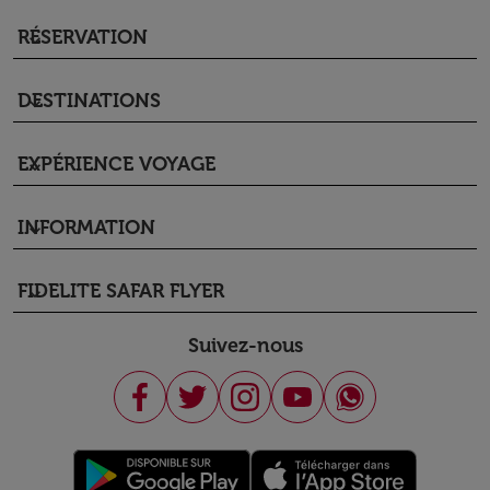
RÉSERVATION
keyboard_arrow_down
DESTINATIONS
keyboard_arrow_down
EXPÉRIENCE VOYAGE
keyboard_arrow_down
INFORMATION
keyboard_arrow_down
FIDELITE SAFAR FLYER
keyboard_arrow_down
Suivez-nous