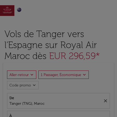

Vols de Tanger vers
l'Espagne sur Royal Air
Maroc dès
EUR 296,59*
expand_more
expand_more
Aller-retour
1 Passager, Économique
expand_more
Code promo
De
close
Tanger (TNG), Maroc
À