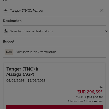
De
flight_takeoff
close
Destination
flight_land
keyboard_arrow_down
Budget
EUR
Tanger (TNG)
à
Malaga (AGP)
04/09/2026 - 19/09/2026
De
EUR 296,59
*
Vu(s) : 1 jour plus tôt
Aller-retour
/
Économique