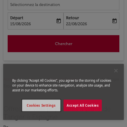
Sélectionnez la destination
Départ
Retour
today
today
fc-booking-departure-date-aria-label
fc-booking-return-date-aria-label
15/08/2026
22/08/2026
Chercher
Accueil
Vols
Vols pour Espagne
Vols de Tanger a
By clicking “Accept All Cookies”, you agree to the storing of cookies
on your device to enhance site navigation, analyze site usage, and
Espagne
assist in our marketing efforts.
Cookies Settings
Accept All Cookies
Offres de vols populaires à partir de
Tanger à Espagne