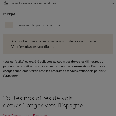
flight_land
keyboard_arrow_down
Budget
EUR
Aucun tarif ne correspond à vos critères de filtrage. Veuillez ajuster v
Aucun tarif ne correspond à vos critères de filtrage.
Veuillez ajuster vos filtres.
*Les tarifs affichés ont été collectés au cours des dernières 48 heures et
peuvent ne plus être disponibles au moment de la réservation. Des frais et
charges supplémentaires pour les produits et services optionnels peuvent
s'appliquer.
Toutes nos offres de vols
depuis Tanger vers l'Espagne
Vols Casablanca - Espagne