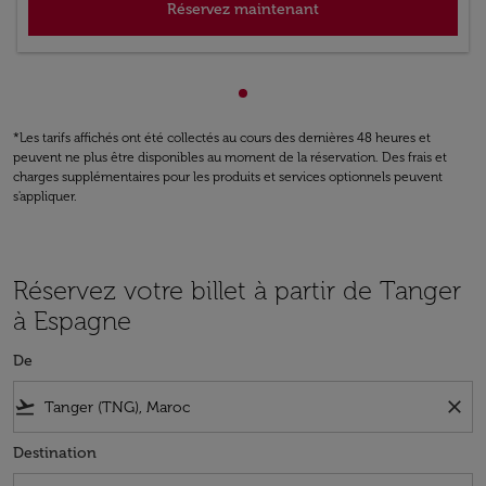
Réservez maintenant
Affichage de cmp-pagination
*Les tarifs affichés ont été collectés au cours des dernières 48 heures et
peuvent ne plus être disponibles au moment de la réservation. Des frais et
charges supplémentaires pour les produits et services optionnels peuvent
s'appliquer.
Réservez votre billet à partir de Tanger
à Espagne
De
flight_takeoff
close
Destination