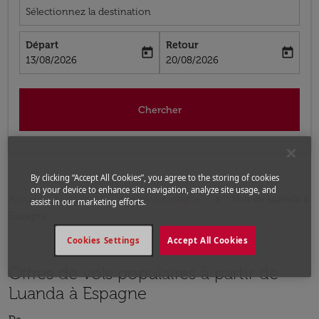
Sélectionnez la destination
Départ
Retour
today
today
fc-booking-departure-date-aria-label
fc-booking-return-date-aria-label
13/08/2026
20/08/2026
Chercher
By clicking “Accept All Cookies”, you agree to the storing of cookies
on your device to enhance site navigation, analyze site usage, and
Accueil
Vols
Vols pour Espagne
Vols de Luanda a
assist in our marketing efforts.
Espagne
Cookies Settings
Accept All Cookies
Offres de vols populaires à partir de
Luanda à Espagne