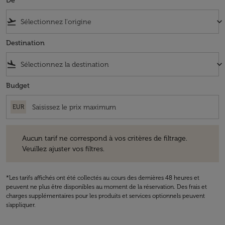
De
flight_takeoff
keyboard_arrow_down
Destination
flight_land
keyboard_arrow_down
Budget
EUR
Aucun tarif ne correspond à vos critères de filtrage. Veuillez ajuster v
Aucun tarif ne correspond à vos critères de filtrage.
Veuillez ajuster vos filtres.
*Les tarifs affichés ont été collectés au cours des dernières 48 heures et
peuvent ne plus être disponibles au moment de la réservation. Des frais et
charges supplémentaires pour les produits et services optionnels peuvent
s'appliquer.