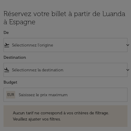
Réservez votre billet à partir de Luanda
à Espagne
De
flight_takeoff
keyboard_arrow_down
Destination
flight_land
keyboard_arrow_down
Budget
EUR
Aucun tarif ne correspond à vos critères de filtrage. Veuillez ajuster v
Aucun tarif ne correspond à vos critères de filtrage.
Veuillez ajuster vos filtres.