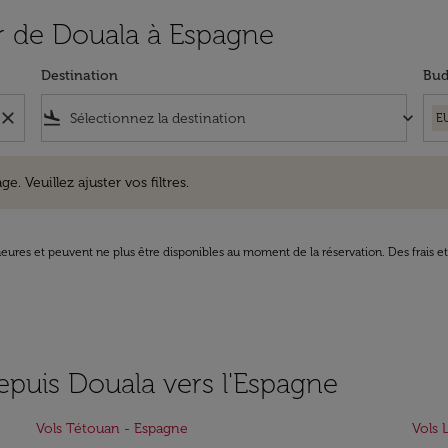
tir de Douala à Espagne
Destination
Bud
close
flight_land
keyboard_arrow_down
E
uillez ajuster vos filtres.
e. Veuillez ajuster vos filtres.
8 heures et peuvent ne plus être disponibles au moment de la réservation. Des frais e
epuis Douala vers l'Espagne
Vols Tétouan - Espagne
Vols 