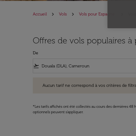
Accueil
Vols
Vols pour Espagne
Vol
Offres de vols populaires à
De
flight_takeoff
Aucun tarif ne correspond à vos critères de filtrage. Ve
Aucun tarif ne correspond à vos critères de filtrag
*Les tarifs affichés ont été collectés au cours des dernières 4
optionnels peuvent s'appliquer.