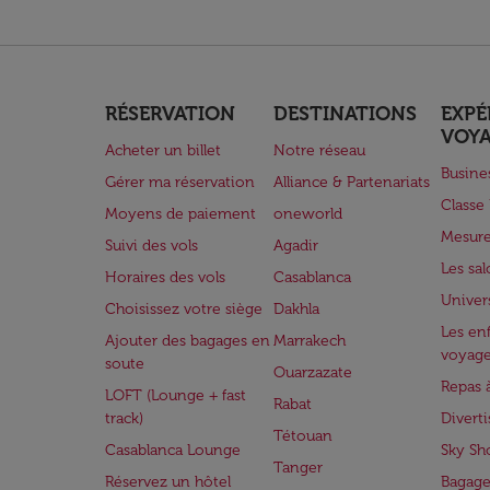
RÉSERVATION
DESTINATIONS
EXPÉ
VOY
Acheter un billet
Notre réseau
Busine
Gérer ma réservation
Alliance & Partenariats
Class
Moyens de paiement
oneworld
Mesure
Suivi des vols
Agadir
Les sa
Horaires des vols
Casablanca
Univer
Choisissez votre siège
Dakhla
Les enf
Ajouter des bagages en
Marrakech
voyag
soute
Ouarzazate
Repas 
LOFT (Lounge + fast
Rabat
track)
Divert
Tétouan
Casablanca Lounge
Sky Sh
Tanger
Réservez un hôtel
Bagage