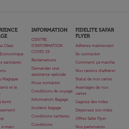
RIENCE
INFORMATION
FIDELITE SAFAR
AGE
FLYER
CENTRE
ss Class
D’INFORMATION
Adhérez maintenant
COVID 19
e Economique
Se connecter
Réclamations
s sanitaires
Comment ça marche
Demander une
lons
Nos raisons d'adhérer
assistance spéciale
s Magique
Statut de nos cartes
Nous contacter
ants et le
Avantages de nos
Conditions de voyage
e
cartes
Information Bagage
à bord
Gagnez des miles
Incident bagage
issement
Dépensez vos miles
Conditions tarifaires
op
Offres Safar Flyer
Conditions
 à main
Nos partenaires