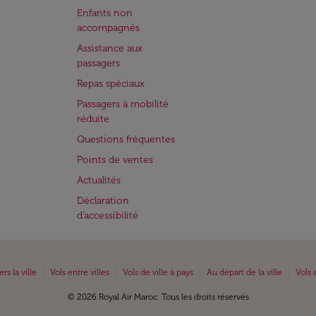
Enfants non
accompagnés
Assistance aux
passagers
Repas spéciaux
Passagers à mobilité
réduite
Questions fréquentes
Points de ventes
Actualités
Déclaration
d’accessibilité
|
|
|
|
ers la ville
Vols entre villes
Vols de ville à pays
Au départ de la ville
Vols 
© 2026 Royal Air Maroc. Tous les droits réservés