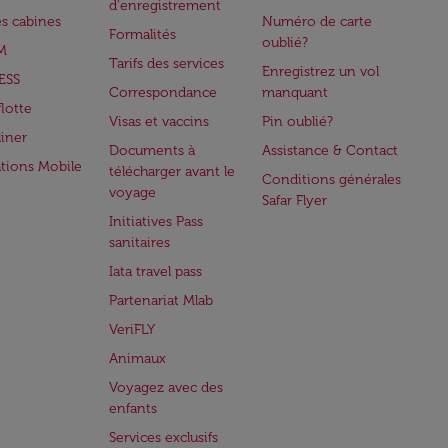
d'enregistrement
es cabines
Numéro de carte
Formalités
oublié?
M
Tarifs des services
Enregistrez un vol
ESS
Correspondance
manquant
flotte
Visas et vaccins
Pin oublié?
iner
Documents à
Assistance & Contact
ations Mobile
télécharger avant le
Conditions générales
voyage
Safar Flyer
Initiatives Pass
sanitaires
Iata travel pass
Partenariat Mlab
VeriFLY
Animaux
Voyagez avec des
enfants
Services exclusifs