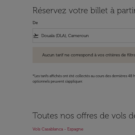
Réservez votre billet à par
De
flight_takeoff
Aucun tarif ne correspond à vos critères de filtrage. Ve
Aucun tarif ne correspond à vos critères de filtrag
*Les tarifs affichés ont été collectés au cours des dernières 4
optionnels peuvent s'appliquer.
Toutes nos offres de vols d
Vols Casablanca - Espagne