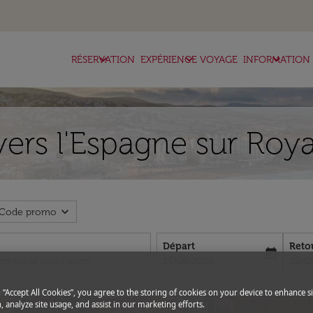
keyboard_arrow_down
keyboard_arrow_down
keyboard_arrow_down
RÉSERVATION
EXPÉRIENCE VOYAGE
INFORMATION
vers l'Espagne sur Roya
expand_more
Code promo
Départ
Reto
today
fc-booking-departure-date-aria-l
fc-bo
15/08/2026
22/0
g “Accept All Cookies”, you agree to the storing of cookies on your device to enhance si
, analyze site usage, and assist in our marketing efforts.