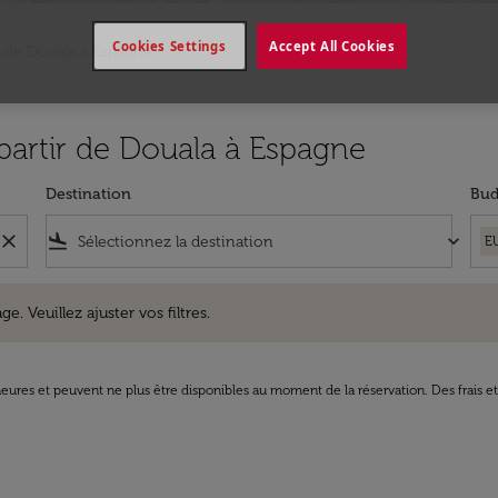
Cookies Settings
Accept All Cookies
s de Douala a Espagne
 partir de Douala à Espagne
Destination
Bud
close
flight_land
keyboard_arrow_down
E
uillez ajuster vos filtres.
e. Veuillez ajuster vos filtres.
8 heures et peuvent ne plus être disponibles au moment de la réservation. Des frais e