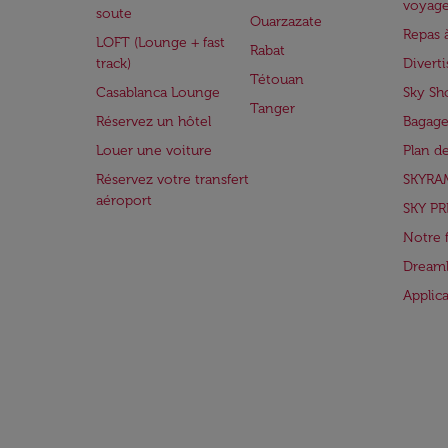
voyag
soute
Ouarzazate
Repas 
LOFT (Lounge + fast
Rabat
track)
Divert
Tétouan
Casablanca Lounge
Sky Sh
Tanger
Réservez un hôtel
Bagage
Louer une voiture
Plan d
Réservez votre transfert
SKYRA
aéroport
SKY PR
Notre 
Dreaml
Applic