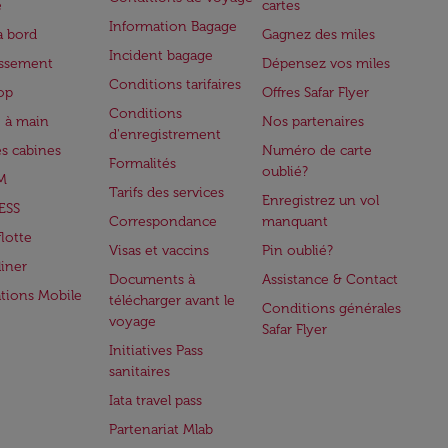
e
cartes
Information Bagage
à bord
Gagnez des miles
Incident bagage
issement
Dépensez vos miles
Conditions tarifaires
op
Offres Safar Flyer
Conditions
 à main
Nos partenaires
d'enregistrement
es cabines
Numéro de carte
Formalités
oublié?
M
Tarifs des services
Enregistrez un vol
ESS
Correspondance
manquant
flotte
Visas et vaccins
Pin oublié?
iner
Documents à
Assistance & Contact
ations Mobile
télécharger avant le
Conditions générales
voyage
Safar Flyer
Initiatives Pass
sanitaires
Iata travel pass
Partenariat Mlab