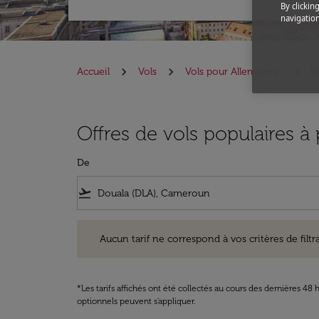
By clickin
navigation
Accueil
Vols
Vols pour Allemagne
V
Offres de vols populaires à
De
flight_takeoff
Aucun tarif ne correspond à vos critères de filtrage. Ve
Aucun tarif ne correspond à vos critères de filtrag
*Les tarifs affichés ont été collectés au cours des dernières 4
optionnels peuvent s'appliquer.