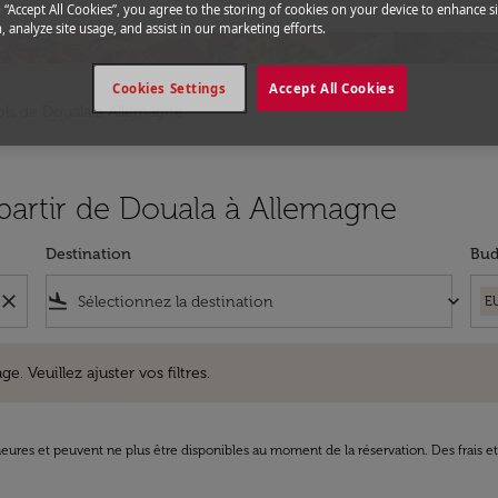
g “Accept All Cookies”, you agree to the storing of cookies on your device to enhance si
, analyze site usage, and assist in our marketing efforts.
Cookies Settings
Accept All Cookies
ols de Douala a Allemagne
 partir de Douala à Allemagne
Destination
Bud
close
flight_land
keyboard_arrow_down
E
uillez ajuster vos filtres.
e. Veuillez ajuster vos filtres.
8 heures et peuvent ne plus être disponibles au moment de la réservation. Des frais e