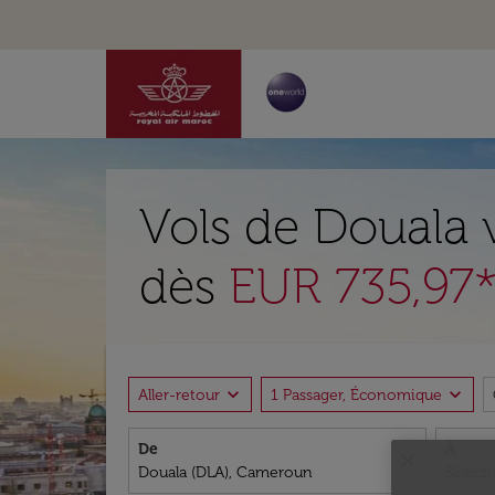
Vols de Douala 
dès
EUR 735,97
expand_more
expand_more
Aller-retour
1 Passager, Économique
De
À
close