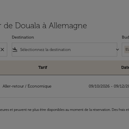
tir de Douala à Allemagne
Destination
Bud
close
flight_land
keyboard_arrow_down
E
Tarif
Dat
lemagne
Aller-retour
/
Économique
09/10/2026 - 09/12/2
8 heures et peuvent ne plus être disponibles au moment de la réservation. Des frais e