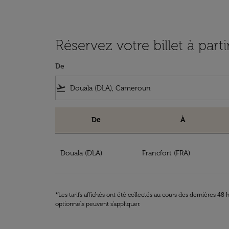
Réservez votre billet à par
De
flight_takeoff
De
À
Réservez votre billet à partir de Douala à Al
Douala (DLA)
Francfort (FRA)
*Les tarifs affichés ont été collectés au cours des dernières 4
optionnels peuvent s'appliquer.