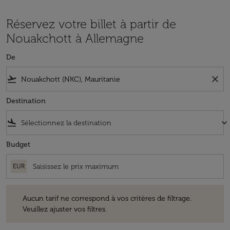
Réservez votre billet à partir de
Nouakchott à Allemagne
De
flight_takeoff
close
Destination
flight_land
keyboard_arrow_down
Budget
EUR
Aucun tarif ne correspond à vos critères de filtrage. Veuillez ajuster v
Aucun tarif ne correspond à vos critères de filtrage.
Veuillez ajuster vos filtres.