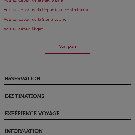
Vols au départ de la Mauritanie
Vols au départ de la République centrafriaine
Vols au départ de la Sierra Leone
Vols au départ Niger
Voir plus
RÉSERVATION
keyboard_arrow_down
DESTINATIONS
keyboard_arrow_down
EXPÉRIENCE VOYAGE
keyboard_arrow_down
INFORMATION
keyboard_arrow_down