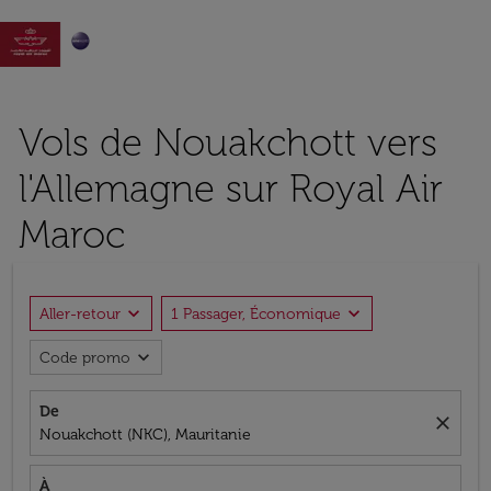

Vols de Nouakchott vers
l'Allemagne sur Royal Air
Maroc
expand_more
expand_more
Aller-retour
1 Passager, Économique
expand_more
Code promo
De
close
Nouakchott (NKC), Mauritanie
À