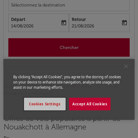
Sélectionnez la destination
Départ
Retour
today
today
fc-booking-departure-date-aria-label
fc-booking-return-date-aria-label
14/08/2026
21/08/2026
Chercher
By clicking “Accept All Cookies”, you agree to the storing of cookies
on your device to enhance site navigation, analyze site usage, and
Accueil
Vols
Vols pour Allemagne
Vols de
assist in our marketing efforts.
Nouakchott a Allemagne
Cookies Settings
Accept All Cookies
Offres de vols populaires à partir de
Nouakchott à Allemagne