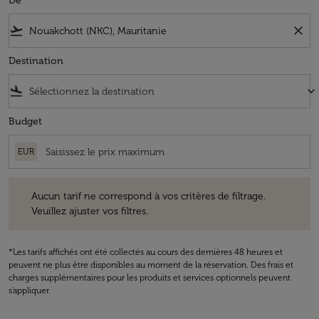
De
flight_takeoff
close
Destination
flight_land
keyboard_arrow_down
Budget
EUR
Aucun tarif ne correspond à vos critères de filtrage. Veuillez ajuster v
Aucun tarif ne correspond à vos critères de filtrage.
Veuillez ajuster vos filtres.
*Les tarifs affichés ont été collectés au cours des dernières 48 heures et
peuvent ne plus être disponibles au moment de la réservation. Des frais et
charges supplémentaires pour les produits et services optionnels peuvent
s'appliquer.