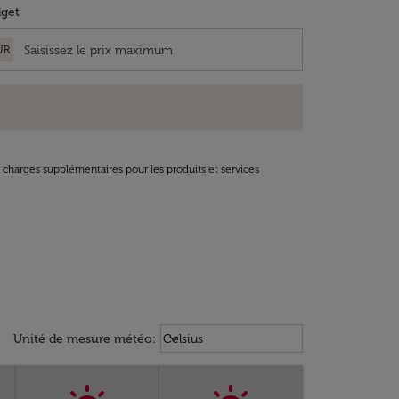
get
UR
t charges supplémentaires pour les produits et services
Weather unit option Celsius Select
keyboard_arrow_down
Unité de mesure météo
:
Celsius