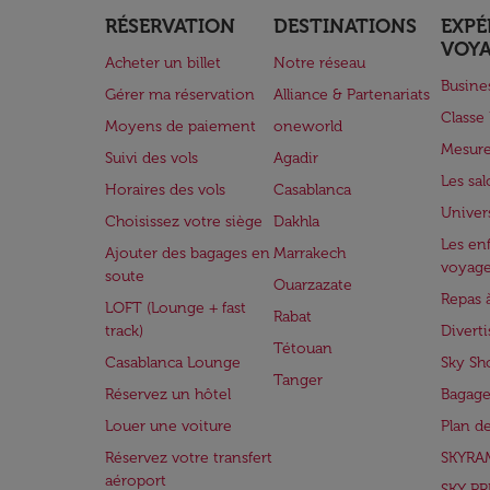
RÉSERVATION
DESTINATIONS
EXPÉ
VOY
Acheter un billet
Notre réseau
Busine
Gérer ma réservation
Alliance & Partenariats
Class
Moyens de paiement
oneworld
Mesure
Suivi des vols
Agadir
Les sa
Horaires des vols
Casablanca
Univer
Choisissez votre siège
Dakhla
Les enf
Ajouter des bagages en
Marrakech
voyag
soute
Ouarzazate
Repas 
LOFT (Lounge + fast
Rabat
track)
Divert
Tétouan
Casablanca Lounge
Sky Sh
Tanger
Réservez un hôtel
Bagage
Louer une voiture
Plan d
Réservez votre transfert
SKYRA
aéroport
SKY PR