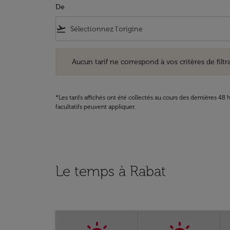
De
flight_takeoff
Aucun tarif ne correspond à vos critères de filtrage. Ve
Aucun tarif ne correspond à vos critères de filtrag
*Les tarifs affichés ont été collectés au cours des dernières 4
facultatifs peuvent appliquer.
Le temps à Rabat