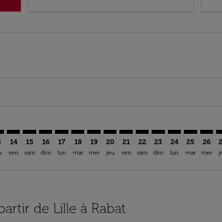
mer. Trouver des offres
claimer. Trouver des offres
-disclaimer. Trouver des offres
ffers-disclaimer. Trouver des offres
ew-offers-disclaimer. Trouver des offres
p-view-offers-disclaimer. Trouver des offres
A: cmp-view-offers-disclaimer. Trouver des offres
L–RBA: cmp-view-offers-disclaimer. Trouver des offres
LIL–RBA: cmp-view-offers-disclaimer. Trouver des offres
LIL–RBA: cmp-view-offers-disclaimer. Trouver des offr
LIL–RBA: cmp-view-offers-disclaimer. Trouver des
LIL–RBA: cmp-view-offers-disclaimer. Trouver
LIL–RBA: cmp-view-offers-disclaimer. Tro
LIL–RBA: cmp-view-offers-disclaimer.
LIL–RBA: cmp-view-offers-discla
LIL–RBA: cmp-view-offers-di
LIL–RBA: cmp-view-offer
LIL–RBA: cmp-view-
LIL–RBA: cmp-v
LIL–RBA: c
LIL–R
L
3
14
15
16
17
18
19
20
21
22
23
24
25
26
u
ven
sam
dim
lun
mar
mer
jeu
ven
sam
dim
lun
mar
mer
j
artir de Lille à Rabat