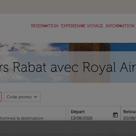
keyboard_arrow_down
keyboard_arrow_down
keyboard_arrow_down
RÉSERVATION
EXPÉRIENCE VOYAGE
INFORMATION
ers Rabat avec Royal A
expand_more
Code promo
Départ
Retou
today
fc-booking-departure-date-aria-l
fc-boo
13/08/2026
20/08