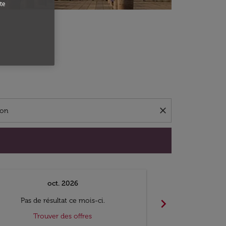
te
close
oct. 2026
n
chevron_right
Pas de résultat ce mois-ci.
Pas de ré
Trouver des offres
Trouv