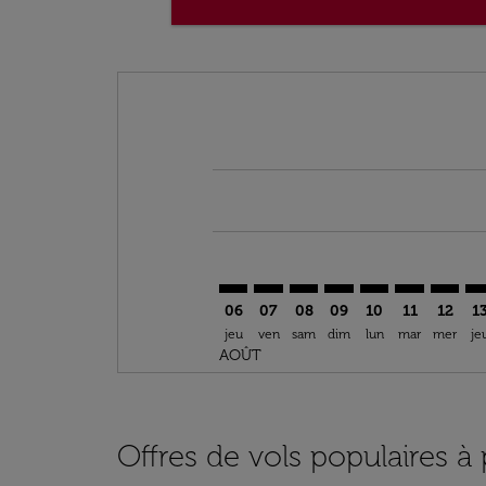
Displaying fares for août-2026
LIL–RBA: cmp-view-offers-disclai
LIL–RBA: cmp-view-offers-dis
LIL–RBA: cmp-view-offers
LIL–RBA: cmp-view-o
LIL–RBA: cmp-vi
LIL–RBA: cm
LIL–RB
LI
06
07
08
09
10
11
12
1
jeu
ven
sam
dim
lun
mar
mer
je
AOÛT
Offres de vols populaires à p