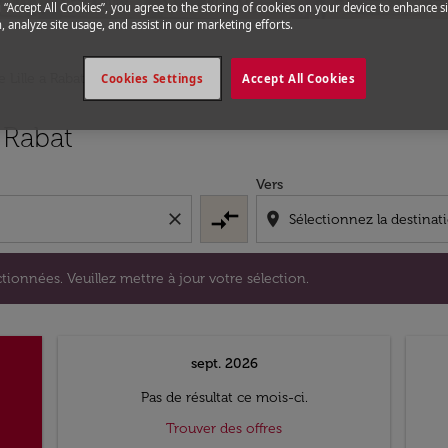
g “Accept All Cookies”, you agree to the storing of cookies on your device to enhance si
, analyze site usage, and assist in our marketing efforts.
e Lille a Rabat
Cookies Settings
Accept All Cookies
s sélectionnées. Veuillez mettre à jour votre sélection.
s Rabat
Vers
compare_arrows
close
location_on
tionnées. Veuillez mettre à jour votre sélection.
sept. 2026
Pas de résultat ce mois-ci.
Trouver des offres