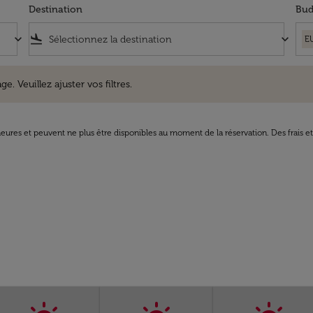
Destination
Bud
keyboard_arrow_down
flight_land
keyboard_arrow_down
E
uillez ajuster vos filtres.
e. Veuillez ajuster vos filtres.
8 heures et peuvent ne plus être disponibles au moment de la réservation. Des frais e