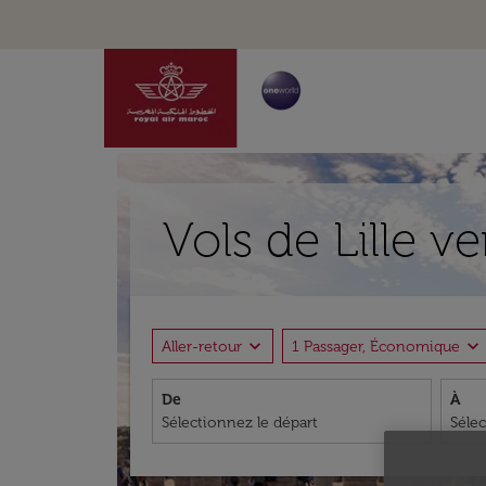
Vols de Lille v
expand_more
expand_more
Aller-retour
1 Passager, Économique
De
À