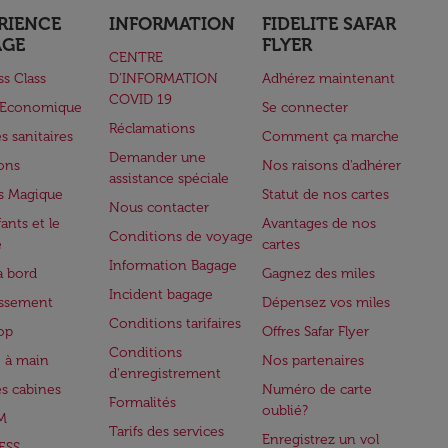
RIENCE
INFORMATION
FIDELITE SAFAR
AGE
FLYER
CENTRE
ss Class
D’INFORMATION
Adhérez maintenant
COVID 19
e Economique
Se connecter
Réclamations
s sanitaires
Comment ça marche
Demander une
lons
Nos raisons d'adhérer
assistance spéciale
s Magique
Statut de nos cartes
Nous contacter
ants et le
Avantages de nos
Conditions de voyage
e
cartes
Information Bagage
à bord
Gagnez des miles
Incident bagage
issement
Dépensez vos miles
Conditions tarifaires
op
Offres Safar Flyer
Conditions
 à main
Nos partenaires
d'enregistrement
es cabines
Numéro de carte
Formalités
oublié?
M
Tarifs des services
Enregistrez un vol
ESS