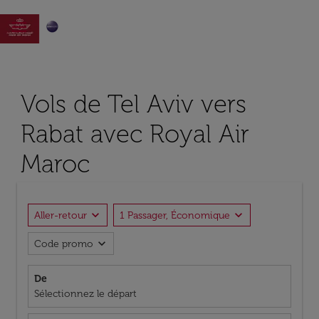

Vols de Tel Aviv vers
Rabat avec Royal Air
Maroc
expand_more
expand_more
Aller-retour
1 Passager, Économique
expand_more
Code promo
De
Sélectionnez le départ