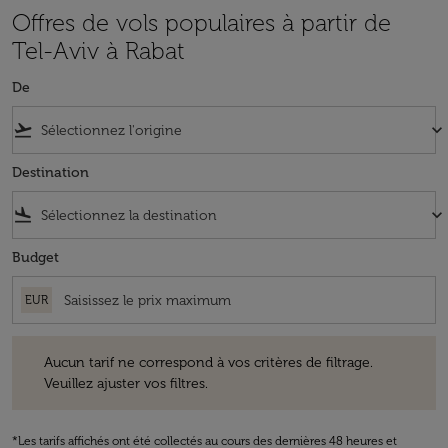
Offres de vols populaires à partir de
Tel-Aviv à Rabat
De
flight_takeoff
keyboard_arrow_down
Destination
flight_land
keyboard_arrow_down
Budget
EUR
Aucun tarif ne correspond à vos critères de filtrage. Veuillez ajuster v
Aucun tarif ne correspond à vos critères de filtrage.
Veuillez ajuster vos filtres.
*Les tarifs affichés ont été collectés au cours des dernières 48 heures et