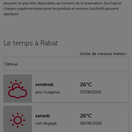
peuvent ne plus être disponibles au moment de la réservation. Des frais et
charges supplémentaires pour les produits et services facultatifs peuvent
appliquer.
Le temps à Rabat
Unité de mesure météo
:
Weather unit option Celsius Selected
keyboard_arrow_down
Celsius
26°C
vendredi
peu nuageux
07/08/2026
26°C
samedi
ciel dégagé
08/08/2026