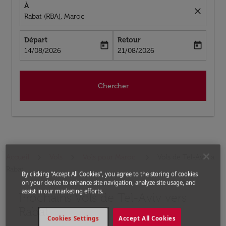
À
close
Rabat (RBA), Maroc
Départ
Retour
today
today
fc-booking-departure-date-aria-label
fc-booking-return-date-aria-label
14/08/2026
21/08/2026
Chercher
Accueil
Vols
Vols pour Maroc
Vols de Tel-Aviv a
Rabat
By clicking “Accept All Cookies”, you agree to the storing of cookies
on your device to enhance site navigation, analyze site usage, and
assist in our marketing efforts.
Prochains Vols de Tel-Aviv vers
Aucun tarif trouvé pour les options populaires sélectio
Rabat
Cookies Settings
Accept All Cookies