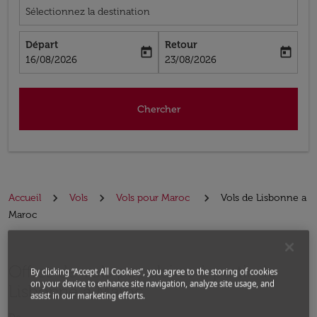
Sélectionnez la destination
Départ
Retour
today
today
fc-booking-departure-date-aria-label
fc-booking-return-date-aria-label
16/08/2026
23/08/2026
Chercher
Accueil
Vols
Vols pour Maroc
Vols de Lisbonne a
Maroc
Offres de vols populaires à partir de
By clicking “Accept All Cookies”, you agree to the storing of cookies
on your device to enhance site navigation, analyze site usage, and
Lisbonne à Maroc
assist in our marketing efforts.