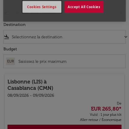
De
Cookies Settings
Accept All Cookies
flight_takeoff
close
Destination
flight_land
keyboard_arrow_down
Budget
EUR
Lisbonne (LIS)
à
Casablanca (CMN)
08/09/2026 - 09/09/2026
De
EUR 265,80
*
Vu(s) : 1 jour plus tôt
Aller-retour
/
Économique