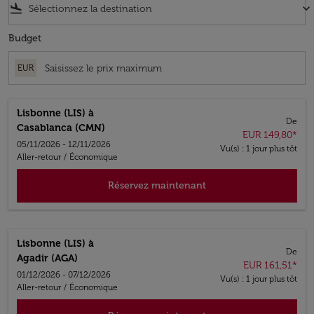
flight_land
keyboard_arrow_down
Budget
EUR
Lisbonne (LIS)
à
De
Casablanca (CMN)
EUR 149,80
*
05/11/2026 - 12/11/2026
Vu(s) : 1 jour plus tôt
Aller-retour
/
Économique
Réservez maintenant
Lisbonne (LIS)
à
De
Agadir (AGA)
EUR 161,51
*
01/12/2026 - 07/12/2026
Vu(s) : 1 jour plus tôt
Aller-retour
/
Économique