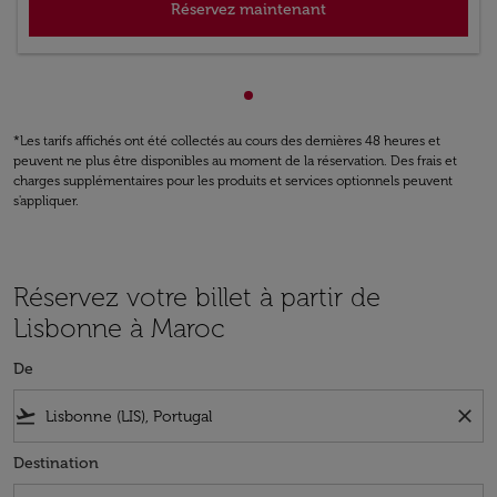
Réservez maintenant
Affichage de cmp-pagination
*Les tarifs affichés ont été collectés au cours des dernières 48 heures et
peuvent ne plus être disponibles au moment de la réservation. Des frais et
charges supplémentaires pour les produits et services optionnels peuvent
s'appliquer.
Réservez votre billet à partir de
Lisbonne à Maroc
De
flight_takeoff
close
Destination