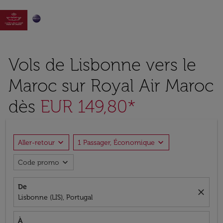

Vols de Lisbonne vers le
Maroc sur Royal Air Maroc
dès
EUR 149,80*
expand_more
expand_more
Aller-retour
1 Passager, Économique
expand_more
Code promo
De
close
Lisbonne (LIS), Portugal
À