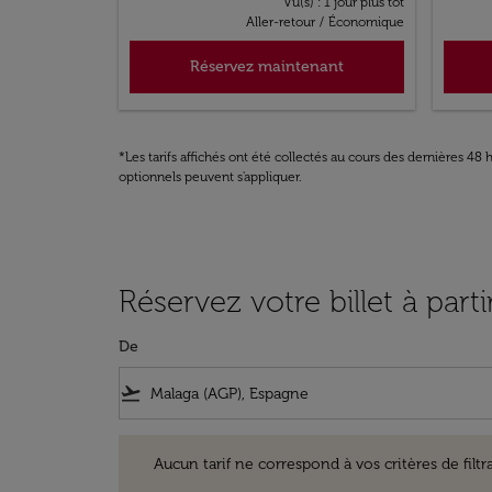
Vu(s) : 1 jour plus tôt
Aller-retour
/
Économique
Réservez maintenant
*Les tarifs affichés ont été collectés au cours des dernières 4
optionnels peuvent s'appliquer.
Réservez votre billet à par
De
flight_takeoff
Aucun tarif ne correspond à vos critères de filtrage. Ve
Aucun tarif ne correspond à vos critères de filtrag