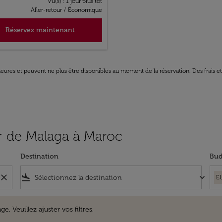
Vu(s) : 1 jour plus tôt
Aller-retour
/
Économique
Réservez maintenant
8 heures et peuvent ne plus être disponibles au moment de la réservation. Des frais e
tir de Malaga à Maroc
Destination
Bud
close
flight_land
keyboard_arrow_down
E
uillez ajuster vos filtres.
e. Veuillez ajuster vos filtres.