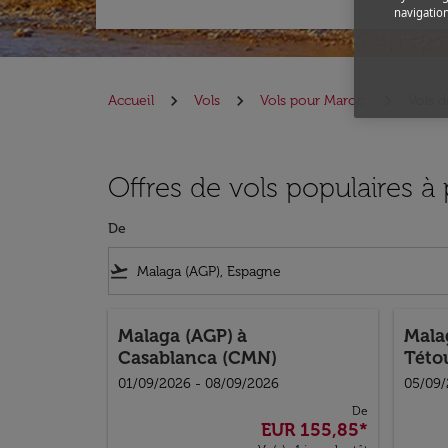
navigation
Accueil
Vols
Vols pour Maroc
Vols 
Offres de vols populaires à
De
flight_takeoff
Malaga (AGP)
à
Mala
Casablanca (CMN)
Této
01/09/2026 - 08/09/2026
05/09/
De
EUR 155,85
*