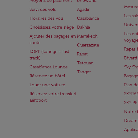
Moyens de paiement
oneworld
Mesure
Suivi des vols
Agadir
Les sa
Horaires des vols
Casablanca
Univer
Choisissez votre siège
Dakhla
Les enf
Ajouter des bagages en
Marrakech
voyag
soute
Ouarzazate
Repas 
LOFT (Lounge + fast
Rabat
track)
Divert
Tétouan
Casablanca Lounge
Sky Sh
Tanger
Réservez un hôtel
Bagage
Louer une voiture
Plan d
Réservez votre transfert
SKYRA
aéroport
SKY PR
Notre 
Dreaml
Applic