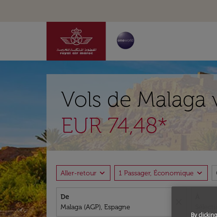
Vols de Malaga 
EUR 74,48*
expand_more
expand_more
Aller-retour
1 Passager, Économique
De
À
close
By clickin