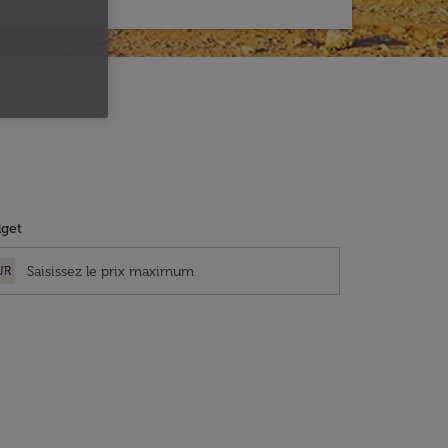
get
UR