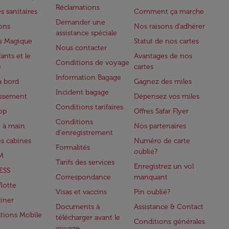
Réclamations
s sanitaires
Comment ça marche
Demander une
lons
Nos raisons d'adhérer
assistance spéciale
s Magique
Statut de nos cartes
Nous contacter
ants et le
Avantages de nos
Conditions de voyage
e
cartes
Information Bagage
à bord
Gagnez des miles
Incident bagage
issement
Dépensez vos miles
Conditions tarifaires
op
Offres Safar Flyer
Conditions
 à main
Nos partenaires
d'enregistrement
es cabines
Numéro de carte
Formalités
oublié?
M
Tarifs des services
Enregistrez un vol
ESS
Correspondance
manquant
flotte
Visas et vaccins
Pin oublié?
iner
Documents à
Assistance & Contact
ations Mobile
télécharger avant le
Conditions générales
voyage