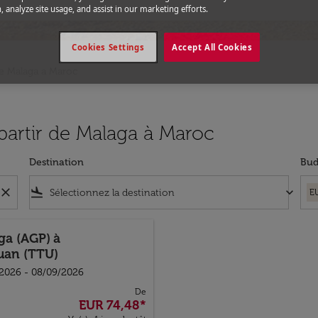
, analyze site usage, and assist in our marketing efforts.
Cookies Settings
Accept All Cookies
de Malaga a Maroc
 partir de Malaga à Maroc
Destination
Bud
close
flight_land
keyboard_arrow_down
E
ga (AGP)
à
uan (TTU)
2026 - 08/09/2026
De
EUR 74,48
*