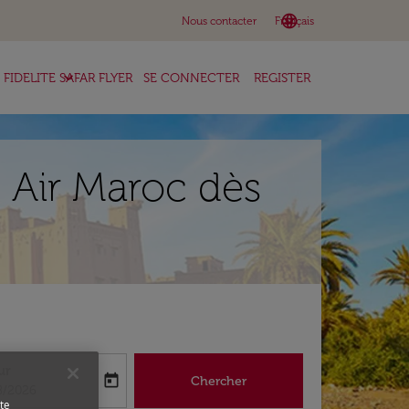
language
keyboard_arrow_down
Nous contacter
Français
keyboard_arrow_down
FIDELITE SAFAR FLYER
SE CONNECTER
REGISTER
l Air Maroc dès
ur
today
Chercher
abel
oking-return-date-aria-label
8/2026
te