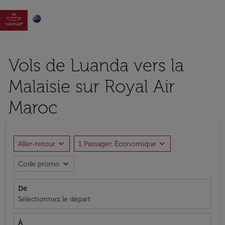

Vols de Luanda vers la
Malaisie sur Royal Air
Maroc
expand_more
expand_more
Aller-retour
1 Passager, Économique
expand_more
Code promo
De
Sélectionnez le départ
À