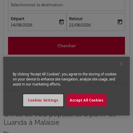
Sélectionnez la destination
Départ
Retour
today
today
fc-booking-departure-date-aria-label
fc-booking-return-date-aria-label
14/08/2026
21/08/2026
Chercher
By clicking “Accept All Cookies”, you agree to the storing of cookies
on your device to enhance site navigation, analyze site usage, and
Accueil
Vols
Vols pour Malaisie
Vols de Luanda a
assist in our marketing efforts.
Malaisie
Cookies Settings
Accept All Cookies
Offres de vols populaires à partir de
Luanda à Malaisie