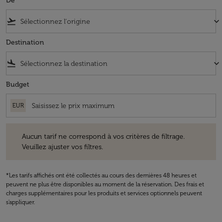
De
flight_takeoff
keyboard_arrow_down
Destination
flight_land
keyboard_arrow_down
Budget
EUR
Aucun tarif ne correspond à vos critères de filtrage. Veuillez ajuster v
Aucun tarif ne correspond à vos critères de filtrage.
Veuillez ajuster vos filtres.
*Les tarifs affichés ont été collectés au cours des dernières 48 heures et
peuvent ne plus être disponibles au moment de la réservation. Des frais et
charges supplémentaires pour les produits et services optionnels peuvent
s'appliquer.