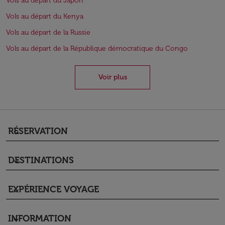
Vols au départ du Japon
Vols au départ du Kenya
Vols au départ de la Russie
Vols au départ de la République démocratique du Congo
Voir plus
RÉSERVATION
keyboard_arrow_down
DESTINATIONS
keyboard_arrow_down
EXPÉRIENCE VOYAGE
keyboard_arrow_down
INFORMATION
keyboard_arrow_down