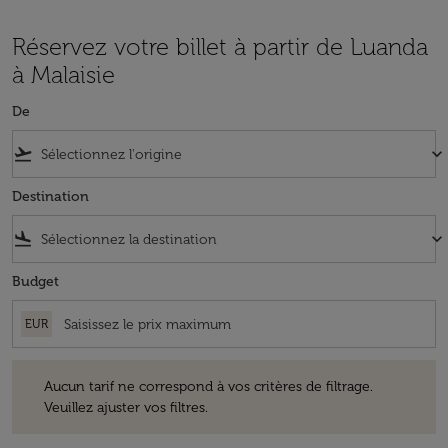
Réservez votre billet à partir de Luanda
à Malaisie
De
flight_takeoff
keyboard_arrow_down
Destination
flight_land
keyboard_arrow_down
Budget
EUR
Aucun tarif ne correspond à vos critères de filtrage. Veuillez ajuster v
Aucun tarif ne correspond à vos critères de filtrage.
Veuillez ajuster vos filtres.