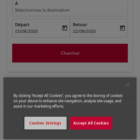
À
Sélectionnez la destination
Départ
Retour
today
today
fc-booking-departure-date-aria-label
fc-booking-return-date-aria-label
15/08/2026
22/08/2026
Chercher
By clicking “Accept All Cookies”, you agree to the storing of cookies
Accueil
Vols
Vols pour Jordanie
Vols de Malaga a
on your device to enhance site navigation, analyze site usage, and
Amman
assist in our marketing efforts.
Prochains Vols de Malaga vers
Aucun tarif trouvé pour les options populaires sélectio
Cookies Settings
Accept All Cookies
Amman