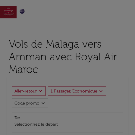

Vols de Malaga vers
Amman avec Royal Air
Maroc
expand_more
expand_more
Aller-retour
1 Passager, Économique
expand_more
Code promo
De
Sélectionnez le départ