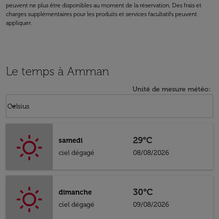
peuvent ne plus être disponibles au moment de la réservation. Des frais et
charges supplémentaires pour les produits et services facultatifs peuvent
appliquer.
Le temps à Amman
Unité de mesure météo
:
Weather unit option Celsius Selected
keyboard_arrow_down
Celsius
29°C
samedi
ciel dégagé
08/08/2026
30°C
dimanche
ciel dégagé
09/08/2026