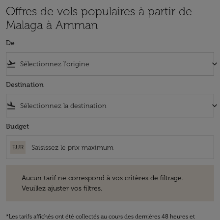
Offres de vols populaires à partir de
Malaga à Amman
De
flight_takeoff
keyboard_arrow_down
Destination
flight_land
keyboard_arrow_down
Budget
EUR
Aucun tarif ne correspond à vos critères de filtrage. Veuillez ajuster v
Aucun tarif ne correspond à vos critères de filtrage.
Veuillez ajuster vos filtres.
*Les tarifs affichés ont été collectés au cours des dernières 48 heures et