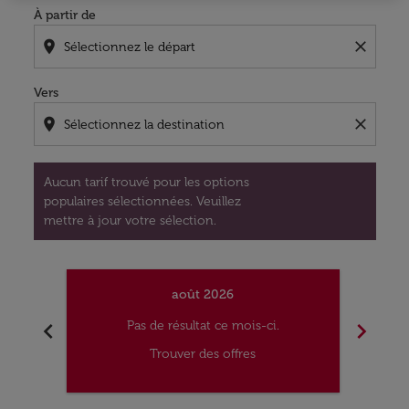
À partir de
location_on
close
Vers
location_on
close
Aucun tarif trouvé pour les options
populaires sélectionnées. Veuillez
mettre à jour votre sélection.
août 2026
chevron_left
chevron_right
Pas de résultat ce mois-ci.
Trouver des offres