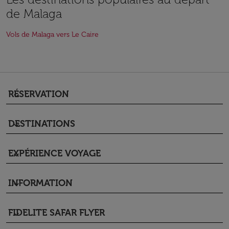
de Malaga
Vols de Malaga vers Le Caire
RÉSERVATION
keyboard_arrow_down
DESTINATIONS
keyboard_arrow_down
EXPÉRIENCE VOYAGE
keyboard_arrow_down
INFORMATION
keyboard_arrow_down
FIDELITE SAFAR FLYER
keyboard_arrow_down