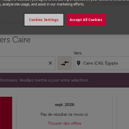
, analyze site usage, and assist in our marketing efforts.
Cookies Settings
Accept All Cookies
de Malaga a Caire
s sélectionnées. Veuillez mettre à jour votre sélection.
ers Caire
Vers
compare_arrows
close
location_on
tionnées. Veuillez mettre à jour votre sélection.
sept. 2026
Pas de résultat ce mois-ci.
Trouver des offres