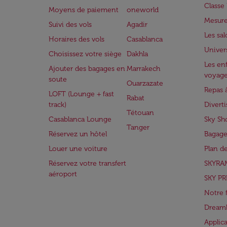
Class
Moyens de paiement
oneworld
Mesure
Suivi des vols
Agadir
Les sa
Horaires des vols
Casablanca
Univer
Choisissez votre siège
Dakhla
Les enf
Ajouter des bagages en
Marrakech
voyag
soute
Ouarzazate
Repas 
LOFT (Lounge + fast
Rabat
track)
Divert
Tétouan
Casablanca Lounge
Sky Sh
Tanger
Réservez un hôtel
Bagage
Louer une voiture
Plan d
Réservez votre transfert
SKYRA
aéroport
SKY PR
Notre 
Dreaml
Applic