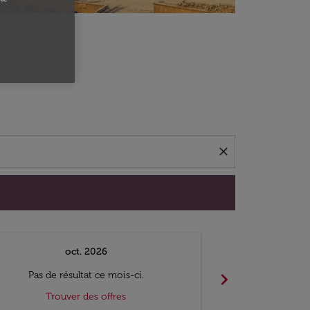
close
oct. 2026
n
chevron_right
Pas de résultat ce mois-ci.
Pas de ré
Trouver des offres
Trouv