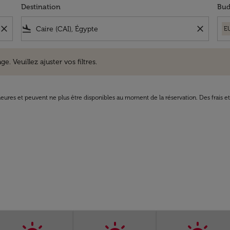
Destination
Bud
close
flight_land
close
E
uillez ajuster vos filtres.
e. Veuillez ajuster vos filtres.
8 heures et peuvent ne plus être disponibles au moment de la réservation. Des frais e