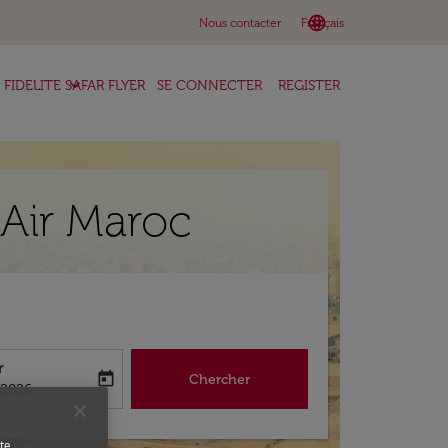
language
keyboard_arrow_down
Nous contacter
Français
keyboard_arrow_down
FIDELITE SAFAR FLYER
SE CONNECTER
REGISTER
 Air Maroc
r
today
Chercher
abel
king-return-date-aria-label
/2026
te