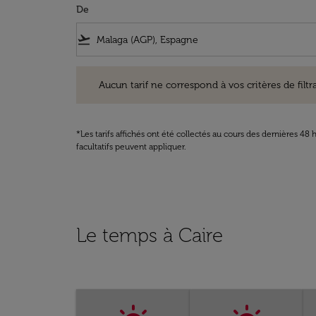
De
flight_takeoff
Aucun tarif ne correspond à vos critères de filtrage. Ve
Aucun tarif ne correspond à vos critères de filtrag
*Les tarifs affichés ont été collectés au cours des dernières 4
facultatifs peuvent appliquer.
Le temps à Caire