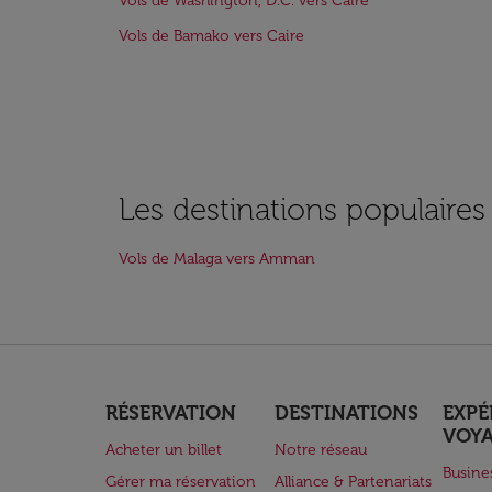
Vols de Washington, D.C. vers Caire
Vols de Bamako vers Caire
Les destinations populaire
Vols de Malaga vers Amman
RÉSERVATION
DESTINATIONS
EXPÉ
VOY
Acheter un billet
Notre réseau
Busine
Gérer ma réservation
Alliance & Partenariats