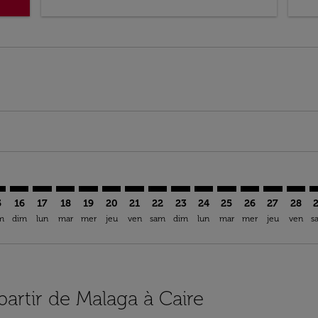
mer. Trouver des offres
sclaimer. Trouver des offres
s-disclaimer. Trouver des offres
ffers-disclaimer. Trouver des offres
ew-offers-disclaimer. Trouver des offres
p-view-offers-disclaimer. Trouver des offres
I: cmp-view-offers-disclaimer. Trouver des offres
P–CAI: cmp-view-offers-disclaimer. Trouver des offres
AGP–CAI: cmp-view-offers-disclaimer. Trouver des offres
AGP–CAI: cmp-view-offers-disclaimer. Trouver des off
AGP–CAI: cmp-view-offers-disclaimer. Trouver des
AGP–CAI: cmp-view-offers-disclaimer. Trouver
AGP–CAI: cmp-view-offers-disclaimer. Tr
AGP–CAI: cmp-view-offers-disclaimer
AGP–CAI: cmp-view-offers-discla
AGP–CAI: cmp-view-offers-di
AGP–CAI: cmp-view-offe
AGP–CAI: cmp-view-
AGP–CAI: cmp-v
AGP–CAI: c
AGP–C
A
5
16
17
18
19
20
21
22
23
24
25
26
27
28
m
dim
lun
mar
mer
jeu
ven
sam
dim
lun
mar
mer
jeu
ven
s
partir de Malaga à Caire