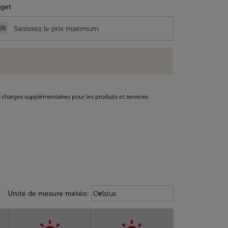
get
UR
t charges supplémentaires pour les produits et services
Weather unit option Celsius Select
keyboard_arrow_down
Unité de mesure météo
:
Celsius