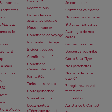
COVID 19
e Economique
Se connecter
Réclamations
s sanitaires
Comment ça marche
Demander une
lons
Nos raisons d'adhérer
assistance spéciale
s Magique
Statut de nos cartes
Nous contacter
ants et le
Avantages de nos
Conditions de voyage
e
cartes
Information Bagage
à bord
Gagnez des miles
Incident bagage
issement
Dépensez vos miles
Conditions tarifaires
op
Offres Safar Flyer
Conditions
 à main
Nos partenaires
d'enregistrement
es cabines
Numéro de carte
Formalités
oublié?
M
Tarifs des services
Enregistrez un vol
ESS
Correspondance
manquant
flotte
Visas et vaccins
Pin oublié?
iner
Documents à
Assistance & Contact
ations Mobile
télécharger avant le