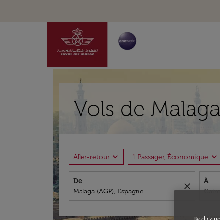
Vols de Malaga
expand_more
expand_more
Aller-retour
1 Passager, Économique
De
À
close
By clickin