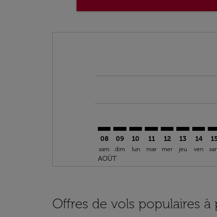
Displaying fares for août-2026
AGP–CAI: cmp-view-offers-disclai
AGP–CAI: cmp-view-offers-di
AGP–CAI: cmp-view-offer
AGP–CAI: cmp-view-o
AGP–CAI: cmp-vi
AGP–CAI: cm
AGP–CA
AG
08
09
10
11
12
13
14
1
sam
dim
lun
mar
mer
jeu
ven
sa
AOÛT
Offres de vols populaires à 