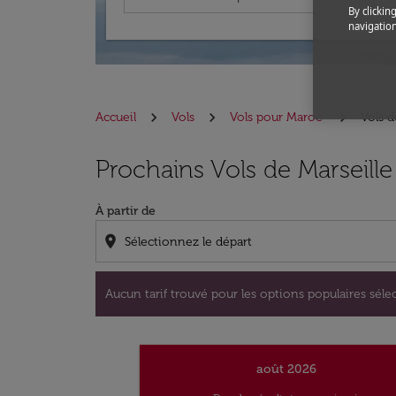
By clickin
navigation
Accueil
Vols
Vols pour Maroc
Vols d
Aucun tarif trouvé pour les options populaire
Prochains Vols de Marseill
À partir de
location_on
Aucun tarif trouvé pour les options populaires sélec
août 2026