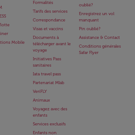
Formalités
oublié?
M
Tarifs des services
Enregistrez un vol
ESS
Correspondance
manquant
flotte
Visas et vaccins
Pin oublié?
iner
Documents à
Assistance & Contact
ations Mobile
télécharger avant le
Conditions générales
voyage
Safar Flyer
Initiatives Pass
sanitaires
Iata travel pass
Partenariat Mlab
VeriFLY
Animaux
Voyagez avec des
enfants
Services exclusifs
Enfants non