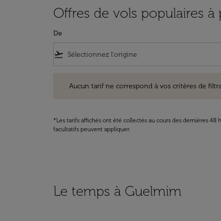
Offres de vols populaires à
De
flight_takeoff
Aucun tarif ne correspond à vos critères de filtrage. Ve
Aucun tarif ne correspond à vos critères de filtrag
*Les tarifs affichés ont été collectés au cours des dernières 4
facultatifs peuvent appliquer.
Le temps à Guelmim