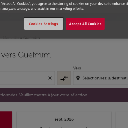
g “Accept All Cookies”, you agree to the storing of cookies on your device to enhance si
, analyze site usage, and assist in our marketing efforts.
Cookies Settings
Accept All Cookies
e Marseille a Guelmim
s sélectionnées. Veuillez mettre à jour votre sélection.
e vers Guelmim
Vers
compare_arrows
close
location_on
tionnées. Veuillez mettre à jour votre sélection.
sept. 2026