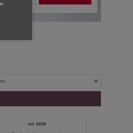
te
close
oct. 2026
n