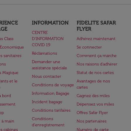
RIENCE
INFORMATION
FIDELITE SAFAR
AGE
FLYER
CENTRE
ss Class
D’INFORMATION
Adhérez maintenant
COVID 19
e Economique
Se connecter
Réclamations
s sanitaires
Comment ça marche
Demander une
lons
Nos raisons d'adhérer
assistance spéciale
s Magique
Statut de nos cartes
Nous contacter
ants et le
Avantages de nos
Conditions de voyage
e
cartes
Information Bagage
à bord
Gagnez des miles
Incident bagage
issement
Dépensez vos miles
Conditions tarifaires
op
Offres Safar Flyer
Conditions
 à main
Nos partenaires
d'enregistrement
es cabines
Numéro de carte