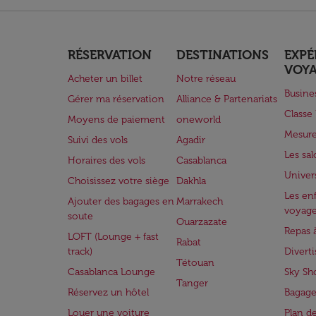
RÉSERVATION
DESTINATIONS
EXPÉ
VOY
Acheter un billet
Notre réseau
Busine
Gérer ma réservation
Alliance & Partenariats
Class
Moyens de paiement
oneworld
Mesure
Suivi des vols
Agadir
Les sa
Horaires des vols
Casablanca
Univer
Choisissez votre siège
Dakhla
Les enf
Ajouter des bagages en
Marrakech
voyag
soute
Ouarzazate
Repas 
LOFT (Lounge + fast
Rabat
track)
Divert
Tétouan
Casablanca Lounge
Sky Sh
Tanger
Réservez un hôtel
Bagage
Louer une voiture
Plan d