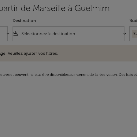
 partir de Marseille à Guelmim
Destination
Bud
keyboard_arrow_down
flight_land
keyboard_arrow_down
E
uillez ajuster vos filtres.
e. Veuillez ajuster vos filtres.
8 heures et peuvent ne plus être disponibles au moment de la réservation. Des frais e