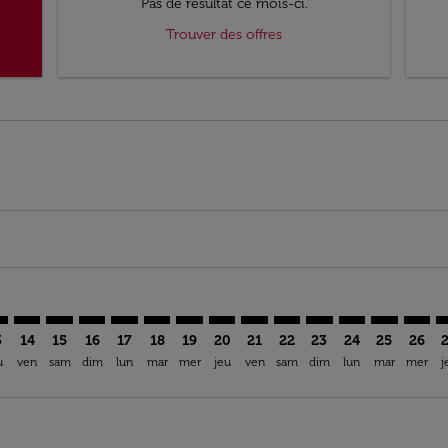
Pas de résultat ce mois-ci.
Trouver des offres
imer. Trouver des offres
sclaimer. Trouver des offres
s-disclaimer. Trouver des offres
ffers-disclaimer. Trouver des offres
iew-offers-disclaimer. Trouver des offres
mp-view-offers-disclaimer. Trouver des offres
N: cmp-view-offers-disclaimer. Trouver des offres
S–GLN: cmp-view-offers-disclaimer. Trouver des offres
MRS–GLN: cmp-view-offers-disclaimer. Trouver des offres
MRS–GLN: cmp-view-offers-disclaimer. Trouver des of
MRS–GLN: cmp-view-offers-disclaimer. Trouver de
MRS–GLN: cmp-view-offers-disclaimer. Trouve
MRS–GLN: cmp-view-offers-disclaimer. T
MRS–GLN: cmp-view-offers-disclaime
MRS–GLN: cmp-view-offers-discl
MRS–GLN: cmp-view-offers-d
MRS–GLN: cmp-view-offe
MRS–GLN: cmp-view-
MRS–GLN: cmp-v
MRS–GLN: 
MRS–G
M
3
14
15
16
17
18
19
20
21
22
23
24
25
26
u
ven
sam
dim
lun
mar
mer
jeu
ven
sam
dim
lun
mar
mer
j