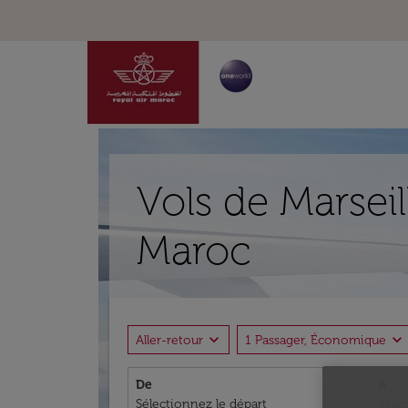
Vols de Marsei
Maroc
expand_more
expand_more
Aller-retour
1 Passager, Économique
De
À