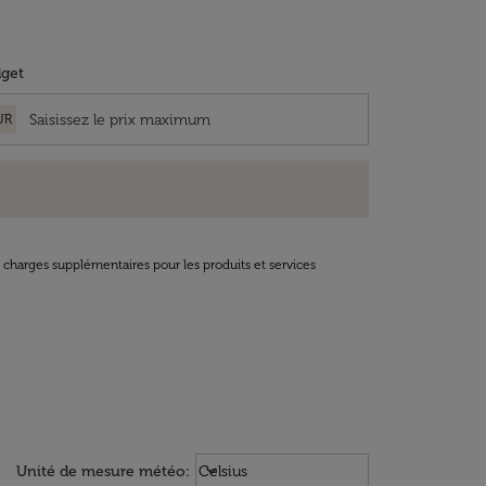
get
UR
t charges supplémentaires pour les produits et services
Weather unit option Celsius Select
keyboard_arrow_down
Unité de mesure météo
:
Celsius