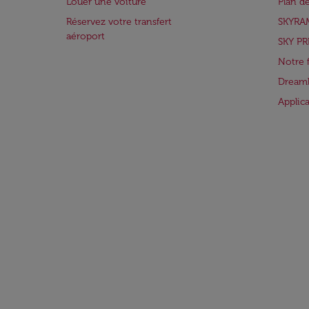
Louer une voiture
Plan d
Réservez votre transfert
SKYRA
aéroport
SKY PR
Notre 
Dreaml
Applic