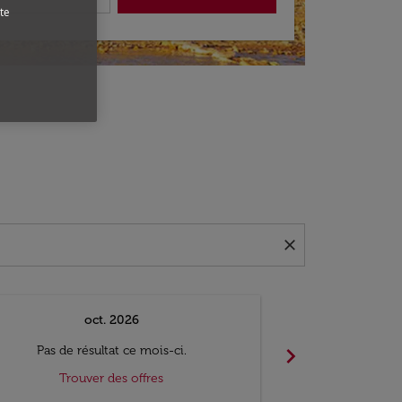
te
close
oct. 2026
n
chevron_right
Pas de résultat ce mois-ci.
Pas de ré
Trouver des offres
Trouv