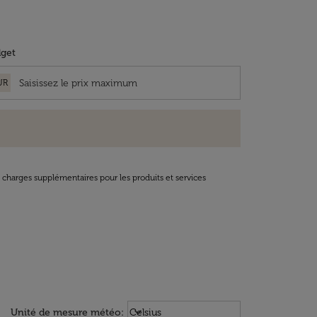
get
UR
t charges supplémentaires pour les produits et services
Weather unit option Celsius Select
keyboard_arrow_down
Unité de mesure météo
:
Celsius