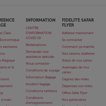
RIENCE
INFORMATION
FIDELITE SAFAR
AGE
FLYER
CENTRE
ss Class
D’INFORMATION
Adhérez maintenant
COVID 19
e Economique
Se connecter
Réclamations
s sanitaires
Comment ça marche
Demander une
lons
Nos raisons d'adhérer
assistance spéciale
s Magique
Statut de nos cartes
Nous contacter
ants et le
Avantages de nos
Conditions de voyage
e
cartes
Information Bagage
à bord
Gagnez des miles
Incident bagage
issement
Dépensez vos miles
Conditions tarifaires
op
Offres Safar Flyer
Conditions
 à main
Nos partenaires
d'enregistrement