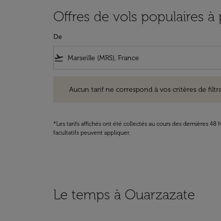
Offres de vols populaires à 
De
flight_takeoff
Aucun tarif ne correspond à vos critères de filtrage. Ve
Aucun tarif ne correspond à vos critères de filtrag
*Les tarifs affichés ont été collectés au cours des dernières 4
facultatifs peuvent appliquer.
Le temps à Ouarzazate