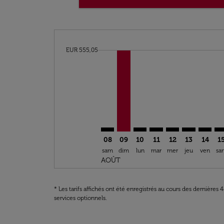
cmp-daily-histogram-bars-legend-min-price-a
EUR 555,05
Displaying fares for août-2026
MRS–OZZ: cmp-view-offers-discla
MRS–OZZ, 09/08/2026 – 20/08
MRS–OZZ: cmp-view-offer
MRS–OZZ: cmp-view-o
MRS–OZZ: cmp-v
MRS–OZZ: c
MRS–OZ
MR
08
09
10
11
12
13
14
1
sam
dim
lun
mar
mer
jeu
ven
sa
AOÛT
* Les tarifs affichés ont été enregistrés au cours des dernières
services optionnels.