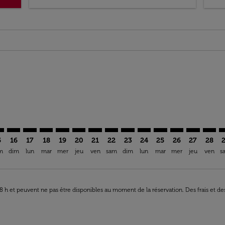
ria-label EUR 555,05
imer. Trouver des offres
/2026: À Partir De EUR 555,05
s-disclaimer. Trouver des offres
ffers-disclaimer. Trouver des offres
iew-offers-disclaimer. Trouver des offres
mp-view-offers-disclaimer. Trouver des offres
Z: cmp-view-offers-disclaimer. Trouver des offres
S–OZZ: cmp-view-offers-disclaimer. Trouver des offres
MRS–OZZ: cmp-view-offers-disclaimer. Trouver des offres
MRS–OZZ: cmp-view-offers-disclaimer. Trouver des of
MRS–OZZ: cmp-view-offers-disclaimer. Trouver de
MRS–OZZ: cmp-view-offers-disclaimer. Trouve
MRS–OZZ: cmp-view-offers-disclaimer. Tr
MRS–OZZ: cmp-view-offers-disclaime
MRS–OZZ: cmp-view-offers-discl
MRS–OZZ: cmp-view-offers-d
MRS–OZZ: cmp-view-offe
MRS–OZZ: cmp-view-
MRS–OZZ: cmp-v
MRS–OZZ: 
MRS–O
M
5
16
17
18
19
20
21
22
23
24
25
26
27
28
m
dim
lun
mar
mer
jeu
ven
sam
dim
lun
mar
mer
jeu
ven
s
 48 h et peuvent ne pas être disponibles au moment de la réservation. Des frais et d