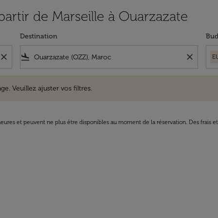
partir de Marseille à Ouarzazate
Destination
Bud
close
flight_land
close
E
uillez ajuster vos filtres.
e. Veuillez ajuster vos filtres.
8 heures et peuvent ne plus être disponibles au moment de la réservation. Des frais e