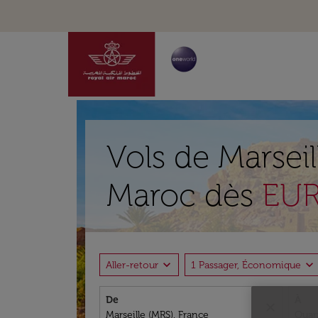
Vols de Marsei
Maroc dès
EUR
expand_more
expand_more
Aller-retour
1 Passager, Économique
De
À
close