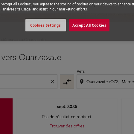
g “Accept All Cookies”, you agree to the storing of cookies on your device to enhance si
, analyze site usage, and assist in our marketing efforts.
Cookies Settings
Accept All Cookies
e Marseille a Ouarzazate
e vers Ouarzazate
Vers
compare_arrows
close
location_on
sept. 2026
Pas de résultat ce mois-ci.
Trouver des offres