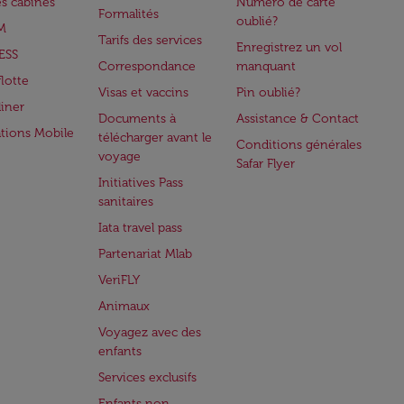
es cabines
Numéro de carte
Formalités
oublié?
M
Tarifs des services
Enregistrez un vol
ESS
Correspondance
manquant
flotte
Visas et vaccins
Pin oublié?
iner
Documents à
Assistance & Contact
ations Mobile
télécharger avant le
Conditions générales
voyage
Safar Flyer
Initiatives Pass
sanitaires
Iata travel pass
Partenariat Mlab
VeriFLY
Animaux
Voyagez avec des
enfants
Services exclusifs
Enfants non