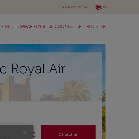
language
keyboard_arrow_down
Nous contacter
Français
keyboard_arrow_down
FIDELITE SAFAR FLYER
SE CONNECTER
REGISTER
c Royal Air
r
today
Chercher
abel
king-return-date-aria-label
/2026