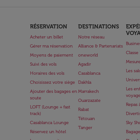
RÉSERVATION
DESTINATIONS
EXPÉ
VOY
Acheter un billet
Notre réseau
Busine
Gérer ma réservation
Alliance & Partenariats
Class
Moyens de paiement
oneworld
Mesure
Suivi des vols
Agadir
Les sa
Horaires des vols
Casablanca
Univer
Choisissez votre siège
Dakhla
Les enf
Ajouter des bagages en
Marrakech
voyag
soute
Ouarzazate
Repas 
LOFT (Lounge + fast
Rabat
track)
Divert
Tétouan
Casablanca Lounge
Sky Sh
Tanger
Réservez un hôtel
Bagage