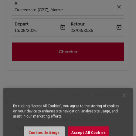
À
close
Ouarzazate (OZZ), Maroc
Départ
Retour
today
today
fc-booking-departure-date-aria-label
fc-booking-return-date-aria-label
15/08/2026
22/08/2026
Chercher
Accueil
Vols
Vols pour Maroc
Vols de Madrid a
Ouarzazate
By clicking “Accept All Cookies”, you agree to the storing of cookies
on your device to enhance site navigation, analyze site usage, and
assist in our marketing efforts.
Prochains Vols de Madrid vers
Aucun tarif trouvé pour les options populaires sélectio
Ouarzazate
Cookies Settings
Accept All Cookies