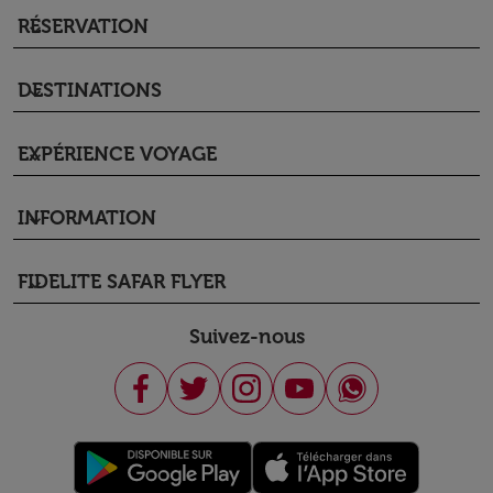
RÉSERVATION
keyboard_arrow_down
DESTINATIONS
keyboard_arrow_down
EXPÉRIENCE VOYAGE
keyboard_arrow_down
INFORMATION
keyboard_arrow_down
FIDELITE SAFAR FLYER
keyboard_arrow_down
Suivez-nous