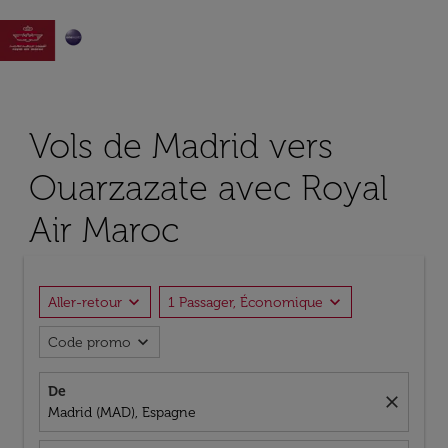

Vols de Madrid vers
Ouarzazate avec Royal
Air Maroc
expand_more
expand_more
Aller-retour
1 Passager, Économique
expand_more
Code promo
De
close
Madrid (MAD), Espagne