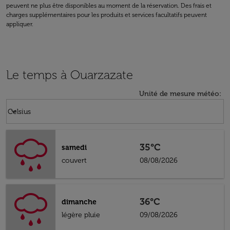
peuvent ne plus être disponibles au moment de la réservation. Des frais et
charges supplémentaires pour les produits et services facultatifs peuvent
appliquer.
Le temps à Ouarzazate
Unité de mesure météo
:
Weather unit option Celsius Selected
keyboard_arrow_down
Celsius
35°C
samedi
couvert
08/08/2026
36°C
dimanche
légère pluie
09/08/2026