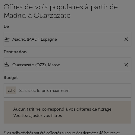
Offres de vols populaires à partir de
Madrid à Ouarzazate
De
flight_takeoff
close
Destination
flight_land
close
Budget
EUR
Aucun tarif ne correspond à vos critères de filtrage. Veuillez ajuster v
Aucun tarif ne correspond à vos critères de filtrage.
Veuillez ajuster vos filtres.
*Les tarifs affichés ont été collectés au cours des dernières 48 heures et