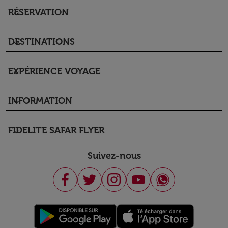
RÉSERVATION
keyboard_arrow_down
DESTINATIONS
keyboard_arrow_down
EXPÉRIENCE VOYAGE
keyboard_arrow_down
INFORMATION
keyboard_arrow_down
FIDELITE SAFAR FLYER
keyboard_arrow_down
Suivez-nous