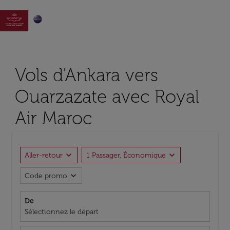

Vols d'Ankara vers
Ouarzazate avec Royal
Air Maroc
expand_more
expand_more
Aller-retour
1 Passager, Économique
expand_more
Code promo
De
Sélectionnez le départ