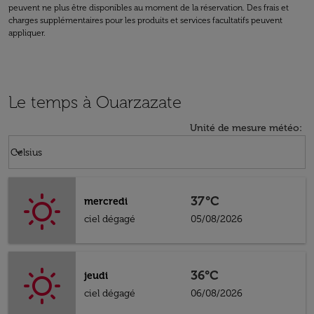
peuvent ne plus être disponibles au moment de la réservation. Des frais et
charges supplémentaires pour les produits et services facultatifs peuvent
appliquer.
Le temps à Ouarzazate
Unité de mesure météo
:
Weather unit option Celsius Selected
keyboard_arrow_down
Celsius
37°C
mercredi
ciel dégagé
05/08/2026
36°C
jeudi
ciel dégagé
06/08/2026