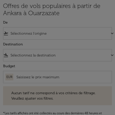
Offres de vols populaires à partir de
Ankara à Ouarzazate
De
flight_takeoff
keyboard_arrow_down
Destination
flight_land
keyboard_arrow_down
Budget
EUR
Aucun tarif ne correspond à vos critères de filtrage. Veuillez ajuster v
Aucun tarif ne correspond à vos critères de filtrage.
Veuillez ajuster vos filtres.
*Les tarifs affichés ont été collectés au cours des dernières 48 heures et