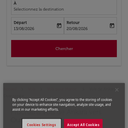
À
Sélectionnez la destination
Départ
Retour
today
today
fc-booking-departure-date-aria-label
fc-booking-return-date-aria-label
13/08/2026
20/08/2026
Chercher
Accueil
Vols
Vols pour Maroc
Vols de Ankara a
Ouarzazate
By clicking “Accept All Cookies”, you agree to the storing of cookies
on your device to enhance site navigation, analyze site usage, and
assist in our marketing efforts.
Prochains Vols de Ankara vers
Aucun tarif trouvé pour les options populaires sélectio
Ouarzazate
Cookies Settings
Accept All Cookies