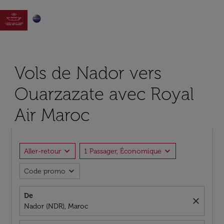

Vols de Nador vers
Ouarzazate avec Royal
Air Maroc
expand_more
expand_more
Aller-retour
1 Passager, Économique
expand_more
Code promo
De
close
Nador (NDR), Maroc