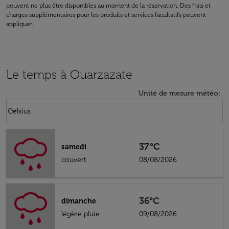
peuvent ne plus être disponibles au moment de la réservation. Des frais et
charges supplémentaires pour les produits et services facultatifs peuvent
appliquer.
Le temps à Ouarzazate
Unité de mesure météo
:
Weather unit option Celsius Selected
keyboard_arrow_down
Celsius
37°C
samedi
couvert
08/08/2026
36°C
dimanche
légère pluie
09/08/2026