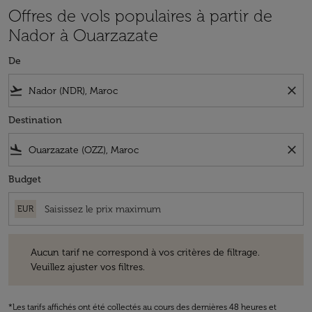
Offres de vols populaires à partir de
Nador à Ouarzazate
De
flight_takeoff
close
Destination
flight_land
close
Budget
EUR
Aucun tarif ne correspond à vos critères de filtrage. Veuillez ajuster v
Aucun tarif ne correspond à vos critères de filtrage.
Veuillez ajuster vos filtres.
*Les tarifs affichés ont été collectés au cours des dernières 48 heures et