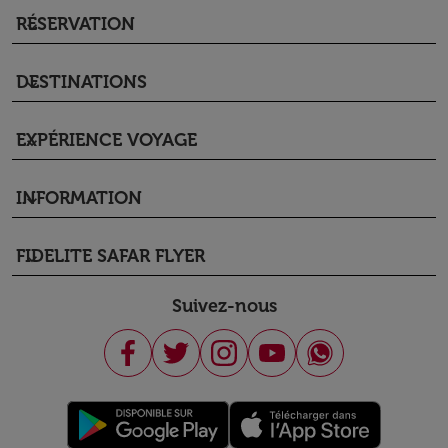
RÉSERVATION
keyboard_arrow_down
DESTINATIONS
keyboard_arrow_down
EXPÉRIENCE VOYAGE
keyboard_arrow_down
INFORMATION
keyboard_arrow_down
FIDELITE SAFAR FLYER
keyboard_arrow_down
Suivez-nous