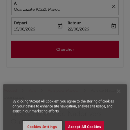
À
close
Ouarzazate (OZZ), Maroc
Départ
Retour
today
today
fc-booking-departure-date-aria-label
fc-booking-return-date-aria-label
15/08/2026
22/08/2026
Chercher
Accueil
Vols
Vols pour Maroc
Vols de Nador a
Ouarzazate
By clicking “Accept All Cookies”, you agree to the storing of cookies
on your device to enhance site navigation, analyze site usage, and
assist in our marketing efforts.
Prochains Vols de Nador vers
Aucun tarif trouvé pour les options populaires sélectio
Ouarzazate
Cookies Settings
Accept All Cookies