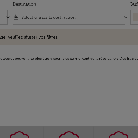
Destination
Bud
keyboard_arrow_down
flight_land
keyboard_arrow_down
E
uillez ajuster vos filtres.
e. Veuillez ajuster vos filtres.
8 heures et peuvent ne plus être disponibles au moment de la réservation. Des frais e