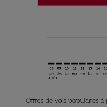
Displaying fares for août-2026
ROB–OXB: cmp-view-offers-discla
ROB–OXB: cmp-view-offers-di
ROB–OXB: cmp-view-offer
ROB–OXB: cmp-view-o
ROB–OXB: cmp-v
ROB–OXB: c
ROB–OX
RO
08
09
10
11
12
13
14
1
sam
dim
lun
mar
mer
jeu
ven
sa
AOÛT
Offres de vols populaires à