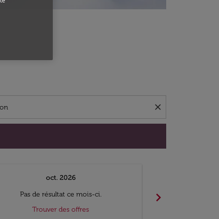
te
close
oct. 2026
n
chevron_right
Pas de résultat ce mois-ci.
Pas de ré
Trouver des offres
Trouv