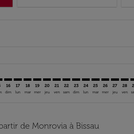
imer. Trouver des offres
sclaimer. Trouver des offres
s-disclaimer. Trouver des offres
ffers-disclaimer. Trouver des offres
iew-offers-disclaimer. Trouver des offres
mp-view-offers-disclaimer. Trouver des offres
B: cmp-view-offers-disclaimer. Trouver des offres
B–OXB: cmp-view-offers-disclaimer. Trouver des offres
ROB–OXB: cmp-view-offers-disclaimer. Trouver des offres
ROB–OXB: cmp-view-offers-disclaimer. Trouver des of
ROB–OXB: cmp-view-offers-disclaimer. Trouver de
ROB–OXB: cmp-view-offers-disclaimer. Trouve
ROB–OXB: cmp-view-offers-disclaimer. Tr
ROB–OXB: cmp-view-offers-disclaime
ROB–OXB: cmp-view-offers-discl
ROB–OXB: cmp-view-offers-d
ROB–OXB: cmp-view-offe
ROB–OXB: cmp-view-
ROB–OXB: cmp-v
ROB–OXB: 
ROB–O
R
5
16
17
18
19
20
21
22
23
24
25
26
27
28
m
dim
lun
mar
mer
jeu
ven
sam
dim
lun
mar
mer
jeu
ven
s
 partir de Monrovia à Bissau