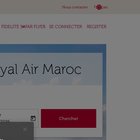
language
keyboard_arrow_down
Nous contacter
Français
keyboard_arrow_down
FIDELITE SAFAR FLYER
SE CONNECTER
REGISTER
yal Air Maroc
r
today
Chercher
abel
king-return-date-aria-label
/2026