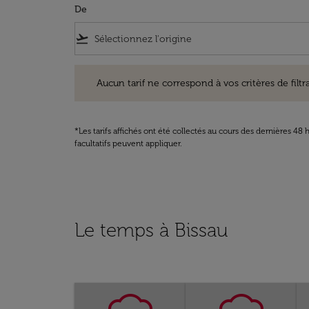
De
flight_takeoff
Aucun tarif ne correspond à vos critères de filtrage. Ve
Aucun tarif ne correspond à vos critères de filtrag
*Les tarifs affichés ont été collectés au cours des dernières 4
facultatifs peuvent appliquer.
Le temps à Bissau