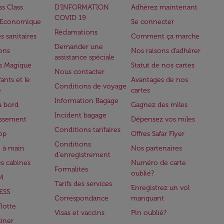
ss Class
D’INFORMATION
Adhérez maintenant
COVID 19
e Economique
Se connecter
Réclamations
s sanitaires
Comment ça marche
Demander une
lons
Nos raisons d'adhérer
assistance spéciale
s Magique
Statut de nos cartes
Nous contacter
ants et le
Avantages de nos
Conditions de voyage
e
cartes
Information Bagage
à bord
Gagnez des miles
Incident bagage
issement
Dépensez vos miles
Conditions tarifaires
op
Offres Safar Flyer
Conditions
 à main
Nos partenaires
d'enregistrement
es cabines
Numéro de carte
Formalités
oublié?
M
Tarifs des services
Enregistrez un vol
ESS
Correspondance
manquant
flotte
Visas et vaccins
Pin oublié?
iner