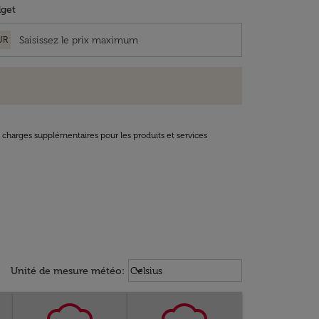
get
UR
t charges supplémentaires pour les produits et services
Weather unit option Celsius Select
keyboard_arrow_down
Unité de mesure météo
:
Celsius