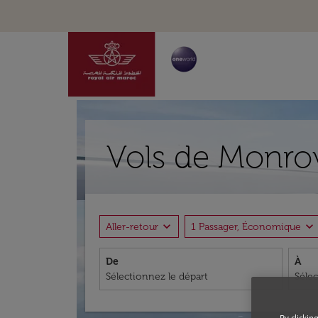
Vols de Monrov
expand_more
expand_more
Aller-retour
1 Passager, Économique
De
À