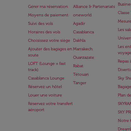
Busine
Gérer ma réservation
Alliance & Partenariats
Class
Moyens de paiement
oneworld
Mesure
Suivi des vols
Agadir
Les sa
Horaires des vols
Casablanca
Univer
Choisissez votre siège
Dakhla
Les enf
Ajouter des bagages en
Marrakech
voyag
soute
Ouarzazate
Repas 
LOFT (Lounge + fast
Rabat
track)
Divert
Tétouan
Casablanca Lounge
Sky Sh
Tanger
Réservez un hôtel
Bagage
Louer une voiture
Plan d
Réservez votre transfert
SKYRA
aéroport
SKY PR
Notre 
Dreaml