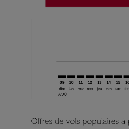
Displaying fares for août-2026
TRN–OXB: cmp-view-offers-discla
TRN–OXB: cmp-view-offers-di
TRN–OXB: cmp-view-offer
TRN–OXB: cmp-view-o
TRN–OXB: cmp-vi
TRN–OXB: c
TRN–OX
TR
09
10
11
12
13
14
15
1
dim
lun
mar
mer
jeu
ven
sam
di
AOÛT
Offres de vols populaires à 