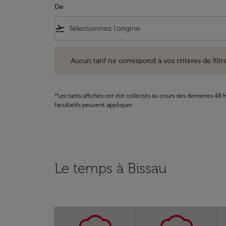
De
flight_takeoff
Aucun tarif ne correspond à vos critères de filtrage. Ve
Aucun tarif ne correspond à vos critères de filtrag
*Les tarifs affichés ont été collectés au cours des dernières 4
facultatifs peuvent appliquer.
Le temps à Bissau