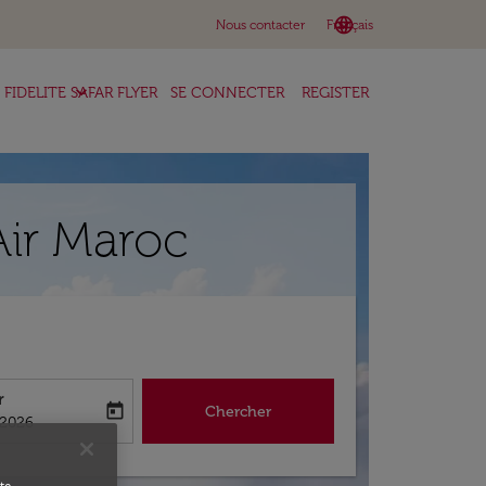
language
keyboard_arrow_down
Nous contacter
Français
keyboard_arrow_down
FIDELITE SAFAR FLYER
SE CONNECTER
REGISTER
Air Maroc
r
today
Chercher
abel
king-return-date-aria-label
/2026