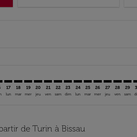
imer. Trouver des offres
sclaimer. Trouver des offres
s-disclaimer. Trouver des offres
ffers-disclaimer. Trouver des offres
ew-offers-disclaimer. Trouver des offres
mp-view-offers-disclaimer. Trouver des offres
B: cmp-view-offers-disclaimer. Trouver des offres
N–OXB: cmp-view-offers-disclaimer. Trouver des offres
TRN–OXB: cmp-view-offers-disclaimer. Trouver des offres
TRN–OXB: cmp-view-offers-disclaimer. Trouver des of
TRN–OXB: cmp-view-offers-disclaimer. Trouver de
TRN–OXB: cmp-view-offers-disclaimer. Trouve
TRN–OXB: cmp-view-offers-disclaimer. Tr
TRN–OXB: cmp-view-offers-disclaimer
TRN–OXB: cmp-view-offers-discl
TRN–OXB: cmp-view-offers-d
TRN–OXB: cmp-view-offe
TRN–OXB: cmp-view-
TRN–OXB: cmp-v
TRN–OXB: 
TRN–O
T
6
17
18
19
20
21
22
23
24
25
26
27
28
29
m
lun
mar
mer
jeu
ven
sam
dim
lun
mar
mer
jeu
ven
sam
d
partir de Turin à Bissau