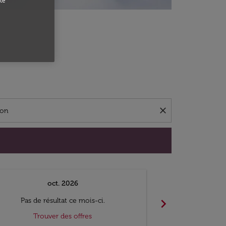
te
close
oct. 2026
n
chevron_right
Pas de résultat ce mois-ci.
Pas de ré
Trouver des offres
Trouv