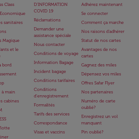
ss Class
D’INFORMATION
Adhérez maintenant
COVID 19
e Economique
Se connecter
Réclamations
s sanitaires
Comment ça marche
Demander une
lons
Nos raisons d'adhérer
assistance spéciale
s Magique
Statut de nos cartes
Nous contacter
ants et le
Avantages de nos
Conditions de voyage
e
cartes
Information Bagage
à bord
Gagnez des miles
Incident bagage
issement
Dépensez vos miles
Conditions tarifaires
op
Offres Safar Flyer
Conditions
 à main
Nos partenaires
d'enregistrement
es cabines
Numéro de carte
Formalités
oublié?
M
Tarifs des services
Enregistrez un vol
ESS
Correspondance
manquant
flotte
Visas et vaccins
Pin oublié?
iner