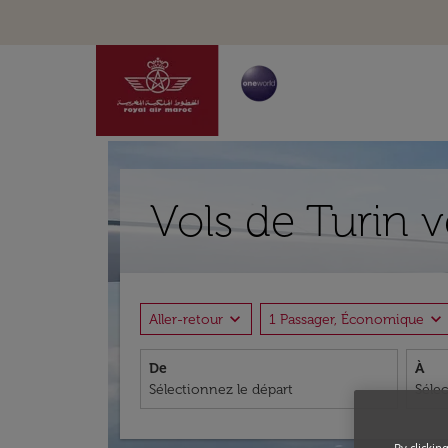
Vols de Turin 
expand_more
expand_more
Aller-retour
1 Passager, Économique
De
À