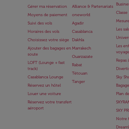
Busine
Gérer ma réservation
Alliance & Partenariats
Class
Moyens de paiement
oneworld
Mesure
Suivi des vols
Agadir
Les sa
Horaires des vols
Casablanca
Univer
Choisissez votre siège
Dakhla
Les enf
Ajouter des bagages en
Marrakech
voyag
soute
Ouarzazate
Repas 
LOFT (Lounge + fast
Rabat
track)
Divert
Tétouan
Casablanca Lounge
Sky Sh
Tanger
Réservez un hôtel
Bagage
Louer une voiture
Plan d
Réservez votre transfert
SKYRA
aéroport
SKY PR
Notre 
Dreaml