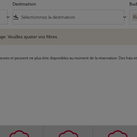
Destination
Bud
keyboard_arrow_down
flight_land
keyboard_arrow_down
E
uillez ajuster vos filtres.
e. Veuillez ajuster vos filtres.
8 heures et peuvent ne plus être disponibles au moment de la réservation. Des frais e