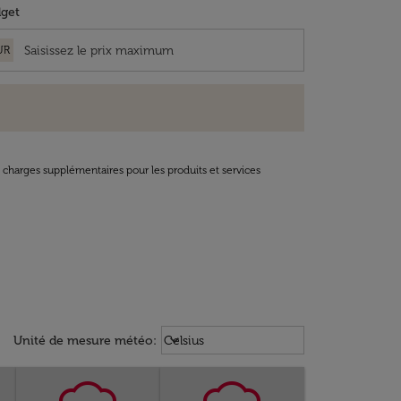
get
UR
t charges supplémentaires pour les produits et services
Weather unit option Celsius Select
keyboard_arrow_down
Unité de mesure météo
:
Celsius