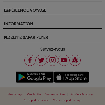
EXPÉRIENCE VOYAGE
keyboard_arrow_down
INFORMATION
keyboard_arrow_down
FIDELITE SAFAR FLYER
keyboard_arrow_down
Suivez-nous
|
|
|
|
Vers le pays
Vers la ville
Vols entre villes
Vols de ville à pays
|
Au départ de la ville
Vols au départ du pays