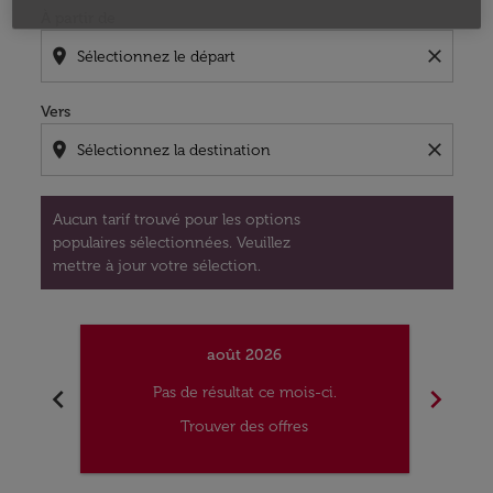
À partir de
location_on
close
Vers
location_on
close
Aucun tarif trouvé pour les options
populaires sélectionnées. Veuillez
mettre à jour votre sélection.
août 2026
chevron_left
chevron_right
Pas de résultat ce mois-ci.
Trouver des offres