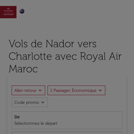

Vols de Nador vers
Charlotte avec Royal Air
Maroc
expand_more
expand_more
Aller-retour
1 Passager, Économique
expand_more
Code promo
De
Sélectionnez le départ