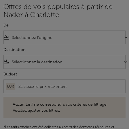
Offres de vols populaires à partir de
Nador à Charlotte
De
flight_takeoff
keyboard_arrow_down
Destination
flight_land
keyboard_arrow_down
Budget
EUR
Aucun tarif ne correspond à vos critères de filtrage. Veuillez ajuster v
Aucun tarif ne correspond à vos critères de filtrage.
Veuillez ajuster vos filtres.
*Les tarifs affichés ont été collectés au cours des dernières 48 heures et