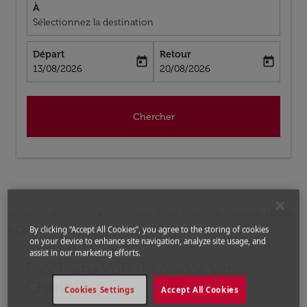
À
Sélectionnez la destination
Départ
Retour
today
today
fc-booking-departure-date-aria-label
fc-booking-return-date-aria-label
13/08/2026
20/08/2026
Chercher
Accueil
Vols
Vols pour États-Unis
Vols de Nador
a Charlotte
By clicking “Accept All Cookies”, you agree to the storing of cookies
on your device to enhance site navigation, analyze site usage, and
assist in our marketing efforts.
Prochains Vols de Nador vers
Aucun tarif trouvé pour les options populaires sélectio
Charlotte
Cookies Settings
Accept All Cookies