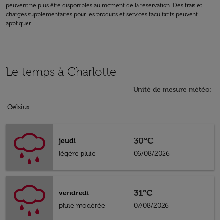
peuvent ne plus être disponibles au moment de la réservation. Des frais et
charges supplémentaires pour les produits et services facultatifs peuvent
appliquer.
Le temps à Charlotte
Unité de mesure météo
:
Weather unit option Celsius Selected
keyboard_arrow_down
Celsius
30°C
jeudi
légère pluie
06/08/2026
31°C
vendredi
pluie modérée
07/08/2026