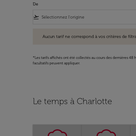
De
flight_takeoff
Aucun tarif ne correspond à vos critères de filtrage. Ve
Aucun tarif ne correspond à vos critères de filtrag
*Les tarifs affichés ont été collectés au cours des dernières 4
facultatifs peuvent appliquer.
Le temps à Charlotte