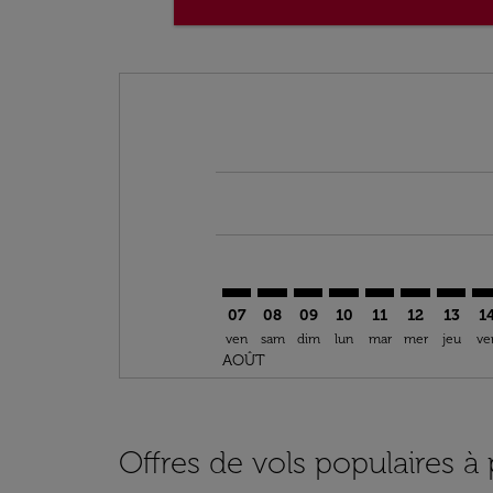
Displaying fares for août-2026
PAR–CLT: cmp-view-offers-disclai
PAR–CLT: cmp-view-offers-dis
PAR–CLT: cmp-view-offer
PAR–CLT: cmp-view-o
PAR–CLT: cmp-vi
PAR–CLT: cm
PAR–CL
PA
07
08
09
10
11
12
13
1
ven
sam
dim
lun
mar
mer
jeu
ve
AOÛT
Offres de vols populaires à 