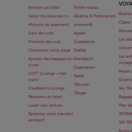
VOY
Acheter un billet
Notre réseau
Busine
Gérer ma réservation
Alliance & Partenariats
Class
Moyens de paiement
oneworld
Mesure
Suivi des vols
Agadir
Les sa
Horaires des vols
Casablanca
Univer
Choisissez votre siège
Dakhla
Les enf
Ajouter des bagages en
Marrakech
voyag
soute
Ouarzazate
Repas 
LOFT (Lounge + fast
Rabat
track)
Divert
Tétouan
Casablanca Lounge
Sky Sh
Tanger
Réservez un hôtel
Bagage
Louer une voiture
Plan d
Réservez votre transfert
SKYRA
aéroport
SKY PR
Notre 