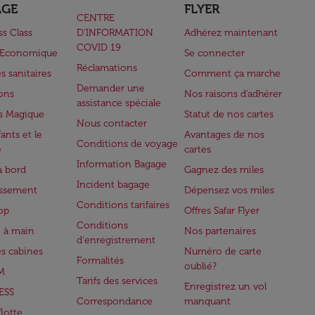
AGE
FLYER
CENTRE
ss Class
D’INFORMATION
Adhérez maintenant
COVID 19
e Economique
Se connecter
Réclamations
s sanitaires
Comment ça marche
Demander une
lons
Nos raisons d'adhérer
assistance spéciale
s Magique
Statut de nos cartes
Nous contacter
ants et le
Avantages de nos
Conditions de voyage
e
cartes
Information Bagage
à bord
Gagnez des miles
Incident bagage
issement
Dépensez vos miles
Conditions tarifaires
op
Offres Safar Flyer
Conditions
 à main
Nos partenaires
d'enregistrement
es cabines
Numéro de carte
Formalités
oublié?
M
Tarifs des services
Enregistrez un vol
ESS
Correspondance
manquant
flotte