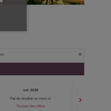
te
close
oct. 2026
n
chevron_right
Pas de résultat ce mois-ci.
Pas de ré
Trouver des offres
Trouv