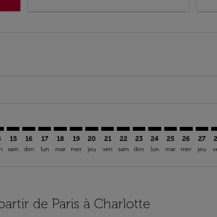
mer. Trouver des offres
claimer. Trouver des offres
s-disclaimer. Trouver des offres
ffers-disclaimer. Trouver des offres
ew-offers-disclaimer. Trouver des offres
p-view-offers-disclaimer. Trouver des offres
T: cmp-view-offers-disclaimer. Trouver des offres
R–CLT: cmp-view-offers-disclaimer. Trouver des offres
PAR–CLT: cmp-view-offers-disclaimer. Trouver des offres
PAR–CLT: cmp-view-offers-disclaimer. Trouver des off
PAR–CLT: cmp-view-offers-disclaimer. Trouver des
PAR–CLT: cmp-view-offers-disclaimer. Trouver
PAR–CLT: cmp-view-offers-disclaimer. Tr
PAR–CLT: cmp-view-offers-disclaimer
PAR–CLT: cmp-view-offers-discla
PAR–CLT: cmp-view-offers-di
PAR–CLT: cmp-view-offe
PAR–CLT: cmp-view-
PAR–CLT: cmp-v
PAR–CLT: c
PAR–C
P
4
15
16
17
18
19
20
21
22
23
24
25
26
27
n
sam
dim
lun
mar
mer
jeu
ven
sam
dim
lun
mar
mer
jeu
v
partir de Paris à Charlotte