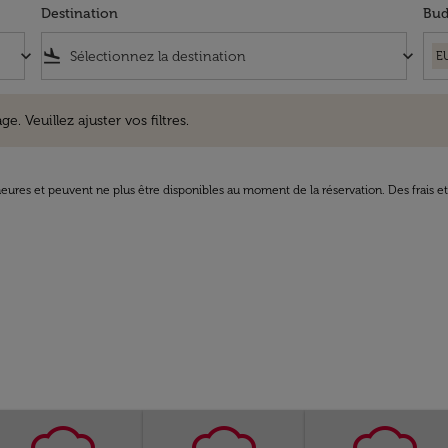
Destination
Bud
keyboard_arrow_down
flight_land
keyboard_arrow_down
E
uillez ajuster vos filtres.
e. Veuillez ajuster vos filtres.
8 heures et peuvent ne plus être disponibles au moment de la réservation. Des frais e