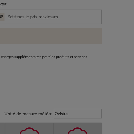
get
UR
t charges supplémentaires pour les produits et services
Weather unit option Celsius Select
keyboard_arrow_down
Unité de mesure météo
:
Celsius