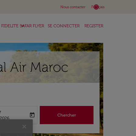
language
keyboard_arrow_down
Nous contacter
Français
keyboard_arrow_down
FIDELITE SAFAR FLYER
SE CONNECTER
REGISTER
al Air Maroc
r
today
Chercher
abel
king-return-date-aria-label
/2026