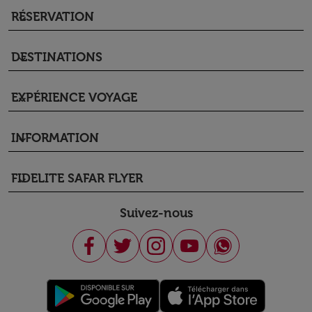
RÉSERVATION
keyboard_arrow_down
DESTINATIONS
keyboard_arrow_down
EXPÉRIENCE VOYAGE
keyboard_arrow_down
INFORMATION
keyboard_arrow_down
FIDELITE SAFAR FLYER
keyboard_arrow_down
Suivez-nous