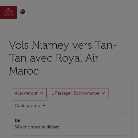

Vols Niamey vers Tan-
Tan avec Royal Air
Maroc
expand_more
expand_more
Aller-retour
1 Passager, Économique
expand_more
Code promo
De
Sélectionnez le départ