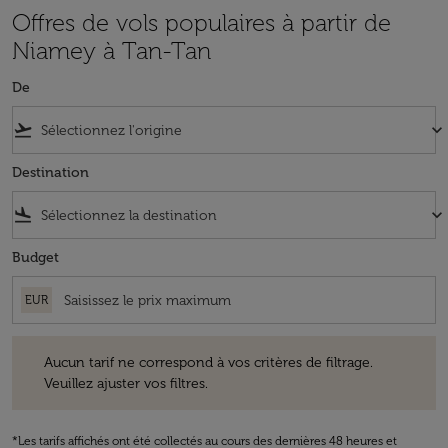
Offres de vols populaires à partir de
Niamey à Tan-Tan
De
flight_takeoff
keyboard_arrow_down
Destination
flight_land
keyboard_arrow_down
Budget
EUR
Aucun tarif ne correspond à vos critères de filtrage. Veuillez ajuster v
Aucun tarif ne correspond à vos critères de filtrage.
Veuillez ajuster vos filtres.
*Les tarifs affichés ont été collectés au cours des dernières 48 heures et