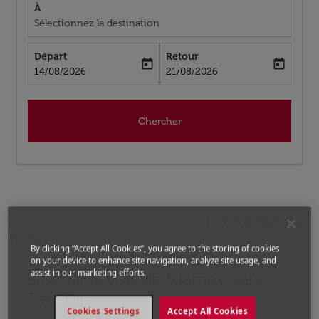
À
Sélectionnez la destination
Départ
Retour
today
today
fc-booking-departure-date-aria-label
fc-booking-return-date-aria-label
14/08/2026
21/08/2026
Chercher
Accueil
Vols
Vols pour Maroc
Vols de Niamey a
Tan-Tan
By clicking “Accept All Cookies”, you agree to the storing of cookies
on your device to enhance site navigation, analyze site usage, and
assist in our marketing efforts.
Prochains Vols de Niamey vers
Aucun tarif trouvé pour les options populaires sélectio
Tan-Tan
Cookies Settings
Accept All Cookies