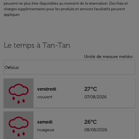
peuvent ne plus être disponibles au moment de la réservation. Des frais et
charges supplémentaires pour les produits et services facultatifs peuvent
appliquer.
Le temps à Tan-Tan
Unité de mesure météo
:
Weather unit option Celsius Selected
keyboard_arrow_down
Celsius
27°C
vendredi
couvert
07/08/2026
26°C
samedi
nuageux
08/08/2026