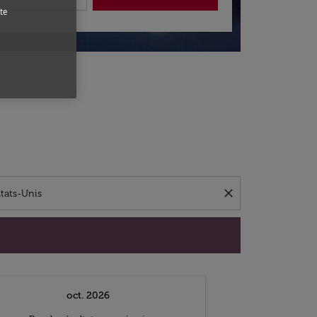
te
close
oct. 2026
n