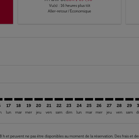
Vu(s) : 16 heures plus tôt
Aller-retour
/
Économique
mer. Trouver des offres
sclaimer. Trouver des offres
s-disclaimer. Trouver des offres
ffers-disclaimer. Trouver des offres
ew-offers-disclaimer. Trouver des offres
mp-view-offers-disclaimer. Trouver des offres
D: cmp-view-offers-disclaimer. Trouver des offres
M–IAD: cmp-view-offers-disclaimer. Trouver des offres
NIM–IAD: cmp-view-offers-disclaimer. Trouver des offres
NIM–IAD: cmp-view-offers-disclaimer. Trouver des off
NIM–IAD: cmp-view-offers-disclaimer. Trouver des
NIM–IAD: cmp-view-offers-disclaimer. Trouve
NIM–IAD: cmp-view-offers-disclaimer. Tr
NIM–IAD: cmp-view-offers-disclaimer
NIM–IAD: cmp-view-offers-discla
NIM–IAD: cmp-view-offers-d
NIM–IAD: cmp-view-offe
NIM–IAD: cmp-view-
NIM–IAD: cmp-v
NIM–IAD: c
NIM–I
N
6
17
18
19
20
21
22
23
24
25
26
27
28
29
m
lun
mar
mer
jeu
ven
sam
dim
lun
mar
mer
jeu
ven
sam
d
 48 h et peuvent ne pas être disponibles au moment de la réservation. Des frais et d