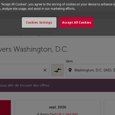
g “Accept All Cookies”, you agree to the storing of cookies on your device to enhance si
, analyze site usage, and assist in our marketing efforts.
Cookies Settings
Accept All Cookies
ls de Niamey a Washington, D.C.
i-dessous afin de trouver des offres.
vers Washington, D.C.
Vers
compare_arrows
close
location_on
ous afin de trouver des offres.
sept. 2026
À Partir De
EUR 1 094,98
*