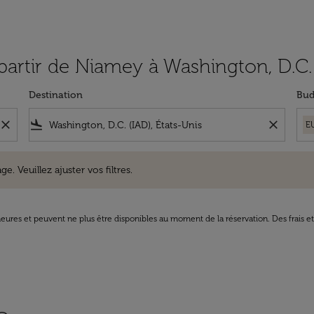
 partir de Niamey à Washington, D.C.
Destination
Bud
close
flight_land
close
E
uillez ajuster vos filtres.
e. Veuillez ajuster vos filtres.
8 heures et peuvent ne plus être disponibles au moment de la réservation. Des frais e