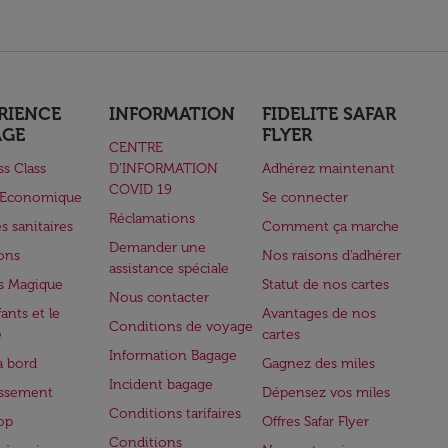
RIENCE
INFORMATION
FIDELITE SAFAR
AGE
FLYER
CENTRE
ss Class
D’INFORMATION
Adhérez maintenant
COVID 19
e Economique
Se connecter
Réclamations
s sanitaires
Comment ça marche
Demander une
lons
Nos raisons d'adhérer
assistance spéciale
s Magique
Statut de nos cartes
Nous contacter
ants et le
Avantages de nos
Conditions de voyage
e
cartes
Information Bagage
à bord
Gagnez des miles
Incident bagage
issement
Dépensez vos miles
Conditions tarifaires
op
Offres Safar Flyer
Conditions