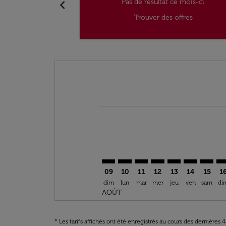
chevron_left
Pas de résultat ce mois-ci.
Trouver des offres
Displaying fares for août-2026
NIM–IAD: cmp-view-offers-disclai
NIM–IAD: cmp-view-offers-di
NIM–IAD: cmp-view-offer
NIM–IAD: cmp-view-o
NIM–IAD: cmp-vi
NIM–IAD: c
NIM–IA
NI
09
10
11
12
13
14
15
1
dim
lun
mar
mer
jeu
ven
sam
di
AOÛT
* Les tarifs affichés ont été enregistrés au cours des dernières