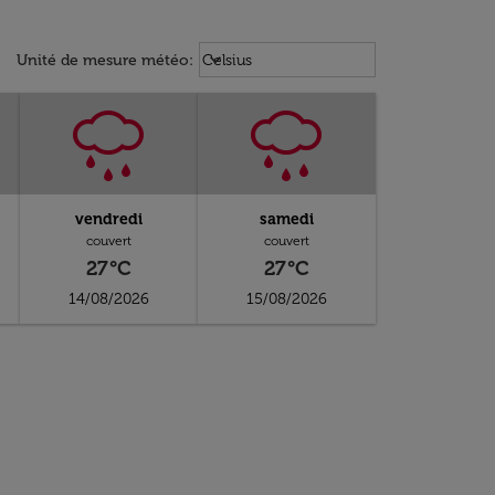
Weather unit option Celsius Select
keyboard_arrow_down
Unité de mesure météo
:
Celsius
vendredi
samedi
couvert
couvert
27°C
27°C
14/08/2026
15/08/2026