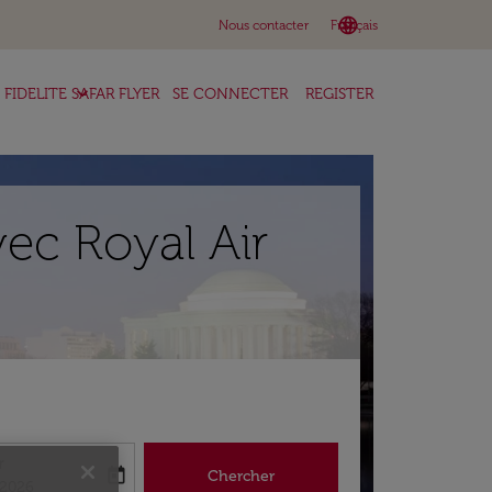
language
keyboard_arrow_down
Nous contacter
Français
keyboard_arrow_down
FIDELITE SAFAR FLYER
SE CONNECTER
REGISTER
ec Royal Air
r
today
Chercher
abel
king-return-date-aria-label
/2026