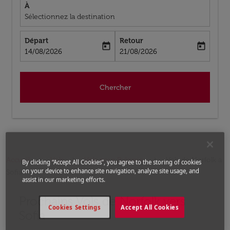
À
Sélectionnez la destination
Départ
Retour
today
today
fc-booking-departure-date-aria-label
fc-booking-return-date-aria-label
14/08/2026
21/08/2026
Chercher
Accueil
Vols
Vols pour Bulgarie
Vols de Norfolk a
By clicking “Accept All Cookies”, you agree to the storing of cookies
on your device to enhance site navigation, analyze site usage, and
Sofia
assist in our marketing efforts.
Prochains Vols de Norfolk vers
Aucun tarif trouvé pour les options populaires sélectio
Cookies Settings
Accept All Cookies
Sofia