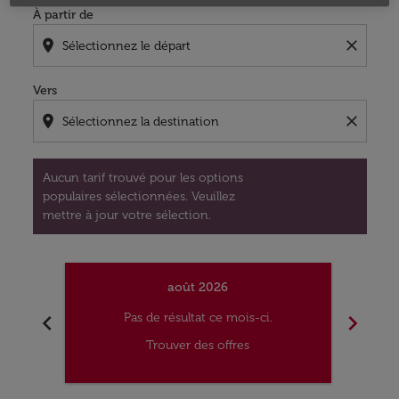
À partir de
location_on
close
Vers
location_on
close
Aucun tarif trouvé pour les options
populaires sélectionnées. Veuillez
mettre à jour votre sélection.
août 2026
chevron_left
chevron_right
Pas de résultat ce mois-ci.
Trouver des offres