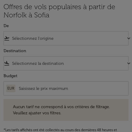
Offres de vols populaires à partir de
Norfolk à Sofia
De
flight_takeoff
keyboard_arrow_down
Destination
flight_land
keyboard_arrow_down
Budget
EUR
Aucun tarif ne correspond à vos critères de filtrage. Veuillez ajuster v
Aucun tarif ne correspond à vos critères de filtrage.
Veuillez ajuster vos filtres.
*Les tarifs affichés ont été collectés au cours des dernières 48 heures et