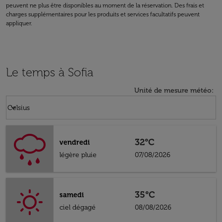
peuvent ne plus être disponibles au moment de la réservation. Des frais et
charges supplémentaires pour les produits et services facultatifs peuvent
appliquer.
Le temps à Sofia
Unité de mesure météo
:
Weather unit option Celsius Selected
keyboard_arrow_down
Celsius
32°C
vendredi
légère pluie
07/08/2026
35°C
samedi
ciel dégagé
08/08/2026