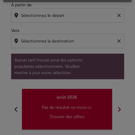
À partir de
location_on
close
Vers
location_on
close
Aucun tarif trouvé pour les options
populaires sélectionnées. Veuillez
mettre à jour votre sélection.
août 2026
chevron_left
chevron_right
Pas de résultat ce mois-ci.
Trouver des offres