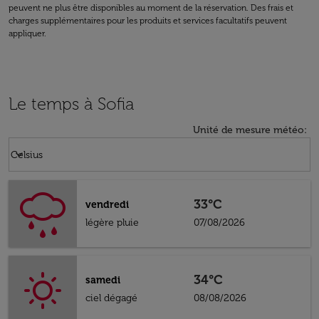
peuvent ne plus être disponibles au moment de la réservation. Des frais et
charges supplémentaires pour les produits et services facultatifs peuvent
appliquer.
Le temps à Sofia
Unité de mesure météo
:
Weather unit option Celsius Selected
keyboard_arrow_down
Celsius
33°C
vendredi
légère pluie
07/08/2026
34°C
samedi
ciel dégagé
08/08/2026