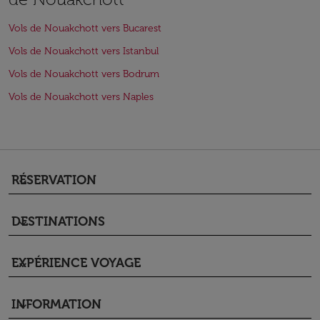
Vols de Nouakchott vers Bucarest
Vols de Nouakchott vers Istanbul
Vols de Nouakchott vers Bodrum
Vols de Nouakchott vers Naples
RÉSERVATION
keyboard_arrow_down
DESTINATIONS
keyboard_arrow_down
EXPÉRIENCE VOYAGE
keyboard_arrow_down
INFORMATION
keyboard_arrow_down