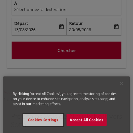
À
Sélectionnez la destination
Départ
Retour
today
today
fc-booking-departure-date-aria-label
fc-booking-return-date-aria-label
13/08/2026
20/08/2026
Chercher
Accueil
Vols
Vols pour Bulgarie
Vols de
By clicking “Accept All Cookies”, you agree to the storing of cookies
on your device to enhance site navigation, analyze site usage, and
Nouakchott a Sofia
assist in our marketing efforts.
Prochains Vols de Nouakchott vers
Aucun tarif trouvé pour les options populaires sélectio
Cookies Settings
Accept All Cookies
Sofia