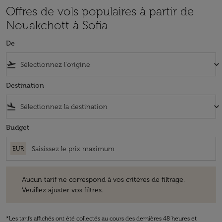
Offres de vols populaires à partir de
Nouakchott à Sofia
De
flight_takeoff
keyboard_arrow_down
Destination
flight_land
keyboard_arrow_down
Budget
EUR
Aucun tarif ne correspond à vos critères de filtrage. Veuillez ajuster v
Aucun tarif ne correspond à vos critères de filtrage.
Veuillez ajuster vos filtres.
*Les tarifs affichés ont été collectés au cours des dernières 48 heures et