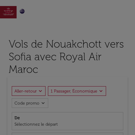

Vols de Nouakchott vers
Sofia avec Royal Air
Maroc
expand_more
expand_more
Aller-retour
1 Passager, Économique
expand_more
Code promo
De
Sélectionnez le départ