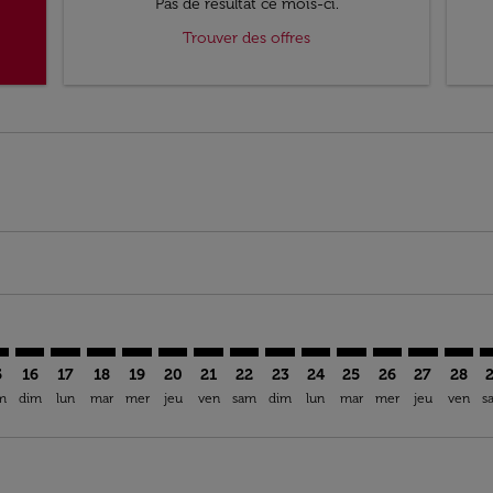
Pas de résultat ce mois-ci.
Trouver des offres
mer. Trouver des offres
sclaimer. Trouver des offres
s-disclaimer. Trouver des offres
ffers-disclaimer. Trouver des offres
ew-offers-disclaimer. Trouver des offres
mp-view-offers-disclaimer. Trouver des offres
D: cmp-view-offers-disclaimer. Trouver des offres
C–IAD: cmp-view-offers-disclaimer. Trouver des offres
NKC–IAD: cmp-view-offers-disclaimer. Trouver des offres
NKC–IAD: cmp-view-offers-disclaimer. Trouver des off
NKC–IAD: cmp-view-offers-disclaimer. Trouver des
NKC–IAD: cmp-view-offers-disclaimer. Trouve
NKC–IAD: cmp-view-offers-disclaimer. Tr
NKC–IAD: cmp-view-offers-disclaimer
NKC–IAD: cmp-view-offers-discla
NKC–IAD: cmp-view-offers-d
NKC–IAD: cmp-view-offe
NKC–IAD: cmp-view-
NKC–IAD: cmp-v
NKC–IAD: c
NKC–I
N
5
16
17
18
19
20
21
22
23
24
25
26
27
28
m
dim
lun
mar
mer
jeu
ven
sam
dim
lun
mar
mer
jeu
ven
s