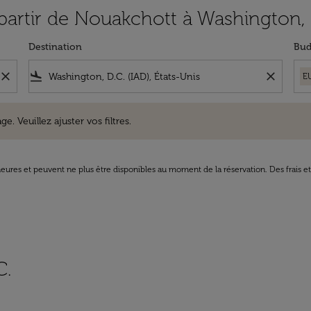
 partir de Nouakchott à Washington, 
Destination
Bud
close
flight_land
close
E
uillez ajuster vos filtres.
e. Veuillez ajuster vos filtres.
8 heures et peuvent ne plus être disponibles au moment de la réservation. Des frais e
C.