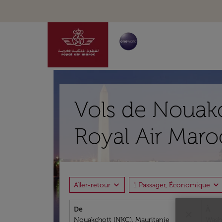
Vols de Nouakc
Royal Air Maro
expand_more
expand_more
Aller-retour
1 Passager, Économique
De
À
close