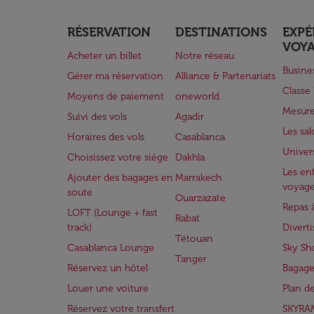
RÉSERVATION
DESTINATIONS
EXPÉ
VOY
Acheter un billet
Notre réseau
Busine
Gérer ma réservation
Alliance & Partenariats
Class
Moyens de paiement
oneworld
Mesure
Suivi des vols
Agadir
Les sa
Horaires des vols
Casablanca
Univer
Choisissez votre siège
Dakhla
Les enf
Ajouter des bagages en
Marrakech
voyag
soute
Ouarzazate
Repas 
LOFT (Lounge + fast
Rabat
track)
Divert
Tétouan
Casablanca Lounge
Sky Sh
Tanger
Réservez un hôtel
Bagage
Louer une voiture
Plan d
Réservez votre transfert
SKYRA