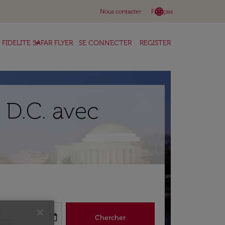
language
keyboard_arrow_down
Nous contacter
Français
keyboard_arrow_down
FIDELITE SAFAR FLYER
SE CONNECTER
REGISTER
 D.C. avec
r
today
Chercher
abel
king-return-date-aria-label
/2026