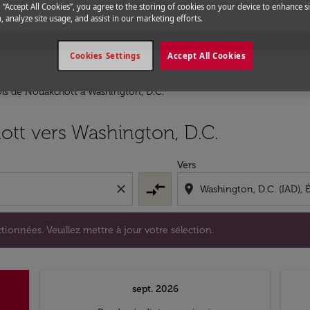
g “Accept All Cookies”, you agree to the storing of cookies on your device to enhance si
, analyze site usage, and assist in our marketing efforts.
Cookies Settings
Accept All Cookies
ls de Nouakchott a Washington, D.C.
s sélectionnées. Veuillez mettre à jour votre sélection.
ott vers Washington, D.C.
Vers
compare_arrows
close
location_on
tionnées. Veuillez mettre à jour votre sélection.
sept. 2026