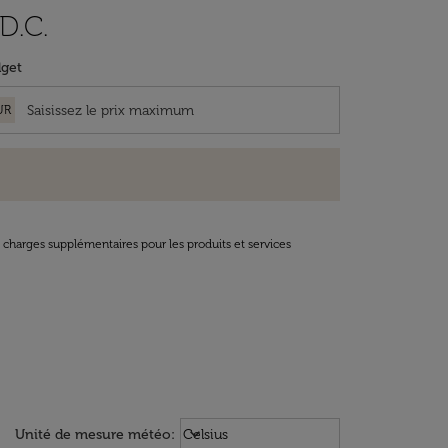
D.C.
get
UR
t charges supplémentaires pour les produits et services
Weather unit option Celsius Select
keyboard_arrow_down
Unité de mesure météo
:
Celsius