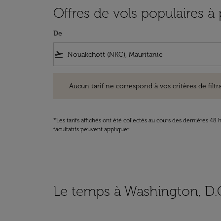
Offres de vols populaires à
De
flight_takeoff
Aucun tarif ne correspond à vos critères de filtrage. Ve
Aucun tarif ne correspond à vos critères de filtrag
*Les tarifs affichés ont été collectés au cours des dernières 4
facultatifs peuvent appliquer.
Le temps à Washington, D.