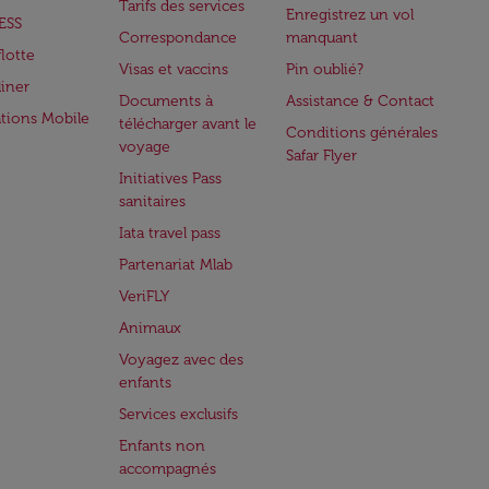
Tarifs des services
Enregistrez un vol
ESS
Correspondance
manquant
flotte
Visas et vaccins
Pin oublié?
iner
Documents à
Assistance & Contact
ations Mobile
télécharger avant le
Conditions générales
voyage
Safar Flyer
Initiatives Pass
sanitaires
Iata travel pass
Partenariat Mlab
VeriFLY
Animaux
Voyagez avec des
enfants
Services exclusifs
Enfants non
accompagnés