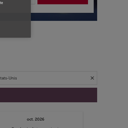
te
close
oct. 2026
n