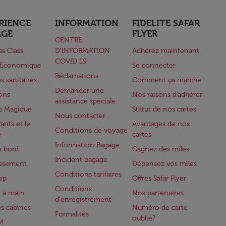
RIENCE
INFORMATION
FIDELITE SAFAR
AGE
FLYER
CENTRE
ss Class
D’INFORMATION
Adhérez maintenant
COVID 19
e Economique
Se connecter
Réclamations
s sanitaires
Comment ça marche
Demander une
lons
Nos raisons d'adhérer
assistance spéciale
s Magique
Statut de nos cartes
Nous contacter
ants et le
Avantages de nos
Conditions de voyage
e
cartes
Information Bagage
à bord
Gagnez des miles
Incident bagage
issement
Dépensez vos miles
Conditions tarifaires
op
Offres Safar Flyer
Conditions
 à main
Nos partenaires
d'enregistrement
es cabines
Numéro de carte
Formalités
oublié?
M