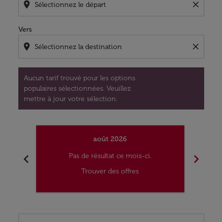
location_on
close
Vers
location_on
close
Aucun tarif trouvé pour les options
populaires sélectionnées. Veuillez
mettre à jour votre sélection.
août 2026
chevron_left
chevron_right
Pas de résultat ce mois-ci.
Trouver des offres