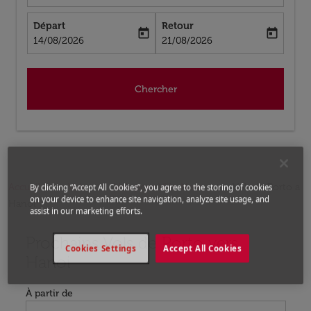
Départ
Retour
today
today
fc-booking-departure-date-aria-label
fc-booking-return-date-aria-label
14/08/2026
21/08/2026
Chercher
Accueil
Vols
Vols pour Viêt-Nam
Vols de Porto a
By clicking “Accept All Cookies”, you agree to the storing of cookies
on your device to enhance site navigation, analyze site usage, and
Hanoi
assist in our marketing efforts.
Prochains Vols de Porto vers
Aucun tarif trouvé pour les options populaires sélectio
Cookies Settings
Accept All Cookies
Hanoi
À partir de