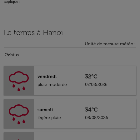
appliquer.
Le temps à Hanoi
Unité de mesure météo
:
Weather unit option Celsius Selected
keyboard_arrow_down
Celsius
32°C
vendredi
pluie modérée
07/08/2026
34°C
samedi
légère pluie
08/08/2026