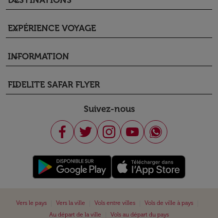
DESTINATIONS
keyboard_arrow_down
EXPÉRIENCE VOYAGE
keyboard_arrow_down
INFORMATION
keyboard_arrow_down
FIDELITE SAFAR FLYER
keyboard_arrow_down
Suivez-nous
|
|
|
|
Vers le pays
Vers la ville
Vols entre villes
Vols de ville à pays
|
Au départ de la ville
Vols au départ du pays