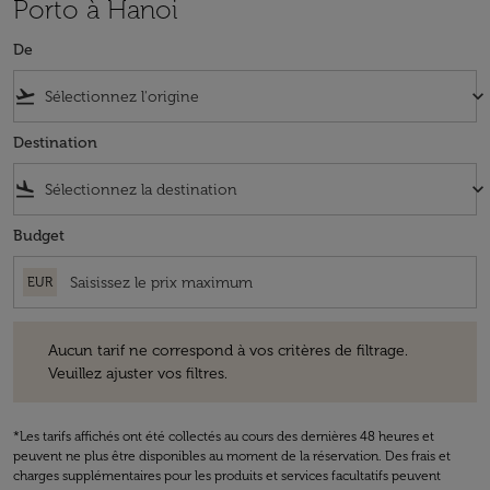
Porto à Hanoi
De
flight_takeoff
keyboard_arrow_down
Destination
flight_land
keyboard_arrow_down
Budget
EUR
Aucun tarif ne correspond à vos critères de filtrage. Veuillez ajuster v
Aucun tarif ne correspond à vos critères de filtrage.
Veuillez ajuster vos filtres.
*Les tarifs affichés ont été collectés au cours des dernières 48 heures et
peuvent ne plus être disponibles au moment de la réservation. Des frais et
charges supplémentaires pour les produits et services facultatifs peuvent