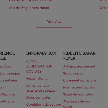
Vols de Bangkok vers Hanoi
Vols 
Vols de Prague vers Hanoi
Vols 
Voir plus
RIENCE
INFORMATION
FIDELITE SAFAR
AGE
FLYER
CENTRE
ss Class
D’INFORMATION
Adhérez maintenant
COVID 19
e Economique
Se connecter
Réclamations
s sanitaires
Comment ça marche
Demander une
lons
Nos raisons d'adhérer
assistance spéciale
s Magique
Statut de nos cartes
Nous contacter
ants et le
Avantages de nos
Conditions de voyage
e
cartes