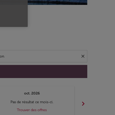
close
oct. 2026
n
chevron_right
Pas de résultat ce mois-ci.
Pas de ré
Trouver des offres
Trouv