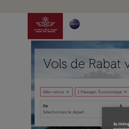
Vols de Rabat 
expand_more
expand_more
Aller-retour
1 Passager, Économique
De
À
By clickin
navigation