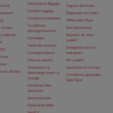
Information Bagage
à bord
Gagnez des miles
Incident bagage
issement
Dépensez vos miles
Conditions tarifaires
op
Offres Safar Flyer
Conditions
 à main
Nos partenaires
d'enregistrement
es cabines
Numéro de carte
Formalités
oublié?
M
Tarifs des services
Enregistrez un vol
ESS
Correspondance
manquant
flotte
Visas et vaccins
Pin oublié?
iner
Documents à
Assistance & Contact
ations Mobile
télécharger avant le
Conditions générales
voyage
Safar Flyer
Initiatives Pass
sanitaires
Iata travel pass
Partenariat Mlab
VeriFLY