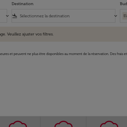
Destination
Bud
keyboard_arrow_down
flight_land
keyboard_arrow_down
E
uillez ajuster vos filtres.
e. Veuillez ajuster vos filtres.
8 heures et peuvent ne plus être disponibles au moment de la réservation. Des frais e