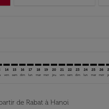
imer. Trouver des offres
sclaimer. Trouver des offres
s-disclaimer. Trouver des offres
ffers-disclaimer. Trouver des offres
ew-offers-disclaimer. Trouver des offres
mp-view-offers-disclaimer. Trouver des offres
N: cmp-view-offers-disclaimer. Trouver des offres
A–HAN: cmp-view-offers-disclaimer. Trouver des offres
RBA–HAN: cmp-view-offers-disclaimer. Trouver des offres
RBA–HAN: cmp-view-offers-disclaimer. Trouver des of
RBA–HAN: cmp-view-offers-disclaimer. Trouver de
RBA–HAN: cmp-view-offers-disclaimer. Trouve
RBA–HAN: cmp-view-offers-disclaimer. Tr
RBA–HAN: cmp-view-offers-disclaime
RBA–HAN: cmp-view-offers-discl
RBA–HAN: cmp-view-offers-d
RBA–HAN: cmp-view-offe
RBA–HAN: cmp-view-
RBA–HAN: cmp-v
RBA–HAN: 
RBA–H
R
3
14
15
16
17
18
19
20
21
22
23
24
25
26
u
ven
sam
dim
lun
mar
mer
jeu
ven
sam
dim
lun
mar
mer
j
 partir de Rabat à Hanoi