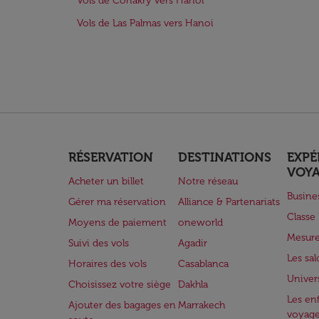
Vols de Conakry vers Hanoi
Vols de Las Palmas vers Hanoi
RÉSERVATION
DESTINATIONS
EXPÉ
VOY
Acheter un billet
Notre réseau
Busine
Gérer ma réservation
Alliance & Partenariats
Class
Moyens de paiement
oneworld
Mesure
Suivi des vols
Agadir
Les sa
Horaires des vols
Casablanca
Univer
Choisissez votre siège
Dakhla
Les enf
Ajouter des bagages en
Marrakech
voyag