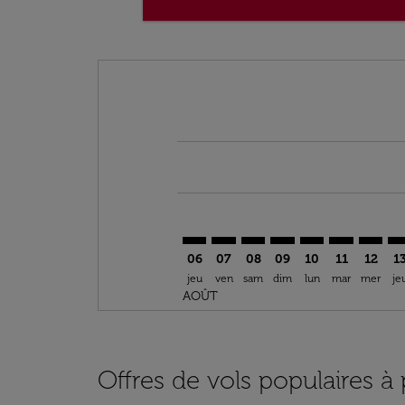
Displaying fares for août-2026
RBA–HAN: cmp-view-offers-discla
RBA–HAN: cmp-view-offers-di
RBA–HAN: cmp-view-offer
RBA–HAN: cmp-view-o
RBA–HAN: cmp-vi
RBA–HAN: c
RBA–HA
RB
06
07
08
09
10
11
12
1
jeu
ven
sam
dim
lun
mar
mer
je
AOÛT
Offres de vols populaires à