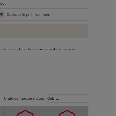
get
UR
t charges supplémentaires pour les produits et services
Weather unit option Celsius Select
keyboard_arrow_down
Unité de mesure météo
:
Celsius