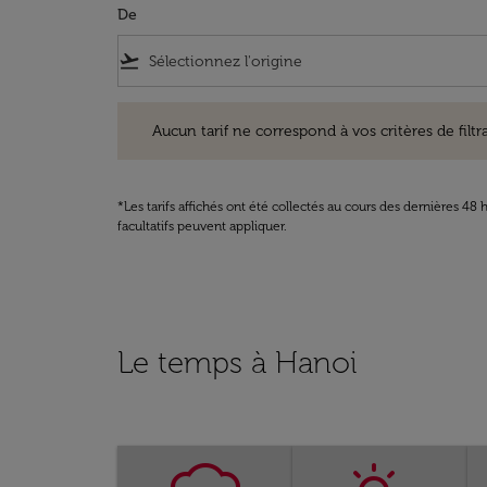
De
flight_takeoff
Aucun tarif ne correspond à vos critères de filtrage. Ve
Aucun tarif ne correspond à vos critères de filtrag
*Les tarifs affichés ont été collectés au cours des dernières 4
facultatifs peuvent appliquer.
Le temps à Hanoi