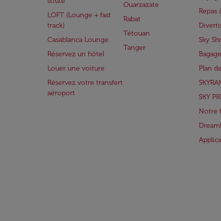
soute
Ouarzazate
Repas 
LOFT (Lounge + fast
Rabat
track)
Divert
Tétouan
Casablanca Lounge
Sky Sh
Tanger
Réservez un hôtel
Bagage
Louer une voiture
Plan d
Réservez votre transfert
SKYRA
aéroport
SKY PR
Notre 
Dreaml
Applic