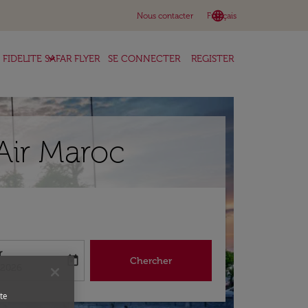
language
keyboard_arrow_down
Nous contacter
Français
keyboard_arrow_down
FIDELITE SAFAR FLYER
SE CONNECTER
REGISTER
Air Maroc
r
today
Chercher
abel
king-return-date-aria-label
/2026
te