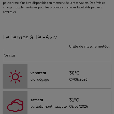
peuvent ne plus être disponibles au moment de la réservation. Des frais et
charges supplémentaires pour les produits et services facultatifs peuvent
appliquer.
Le temps à Tel-Aviv
Unité de mesure météo
:
Weather unit option Celsius Selected
keyboard_arrow_down
Celsius
30°C
vendredi
ciel dégagé
07/08/2026
31°C
samedi
partiellement nuageux
08/08/2026