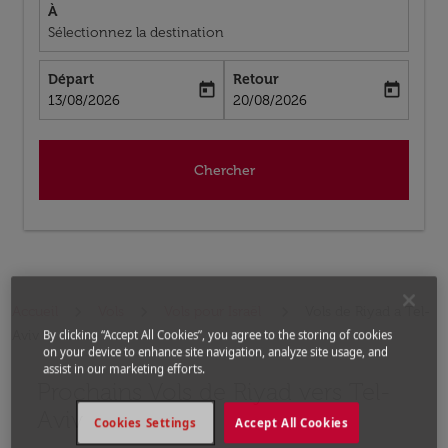
À
Sélectionnez la destination
Départ
Retour
today
today
fc-booking-departure-date-aria-label
fc-booking-return-date-aria-label
13/08/2026
20/08/2026
Chercher
Accueil
Vols
Vols pour Israël
Vols de Riyad a Tel-
Aviv
By clicking “Accept All Cookies”, you agree to the storing of cookies
on your device to enhance site navigation, analyze site usage, and
assist in our marketing efforts.
Prochains Vols de Riyad vers Tel-
Aucun tarif trouvé pour les options populaires sélectio
Aviv
Cookies Settings
Accept All Cookies