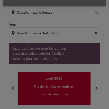
À partir de
location_on
close
Vers
location_on
close
Aucun tarif trouvé pour les options
populaires sélectionnées. Veuillez
mettre à jour votre sélection.
août 2026
chevron_left
chevron_right
Pas de résultat ce mois-ci.
Trouver des offres