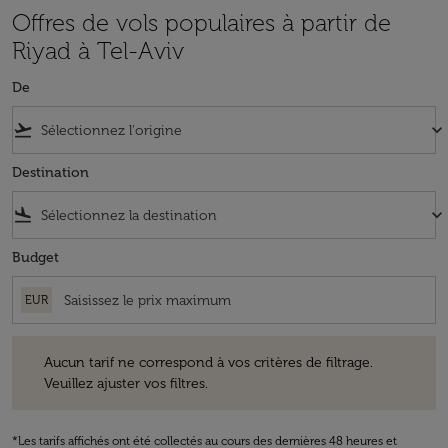
Offres de vols populaires à partir de
Riyad à Tel-Aviv
De
flight_takeoff
keyboard_arrow_down
Destination
flight_land
keyboard_arrow_down
Budget
EUR
Aucun tarif ne correspond à vos critères de filtrage. Veuillez ajuster v
Aucun tarif ne correspond à vos critères de filtrage.
Veuillez ajuster vos filtres.
*Les tarifs affichés ont été collectés au cours des dernières 48 heures et