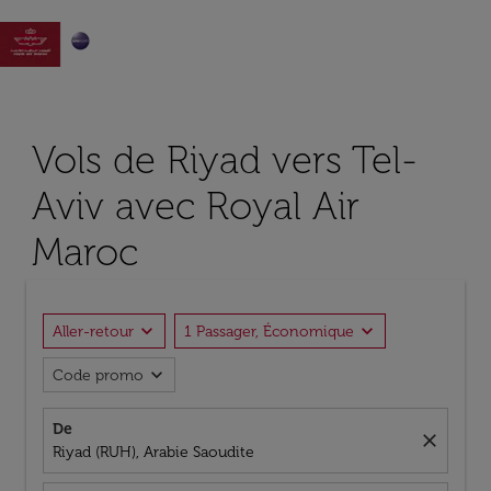

Vols de Riyad vers Tel-
Aviv avec Royal Air
Maroc
expand_more
expand_more
Aller-retour
1 Passager, Économique
expand_more
Code promo
De
close
Riyad (RUH), Arabie Saoudite