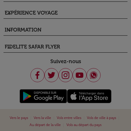
EXPÉRIENCE VOYAGE
keyboard_arrow_down
INFORMATION
keyboard_arrow_down
FIDELITE SAFAR FLYER
keyboard_arrow_down
Suivez-nous
|
|
|
|
Vers le pays
Vers la ville
Vols entre villes
Vols de ville à pays
|
Au départ de la ville
Vols au départ du pays