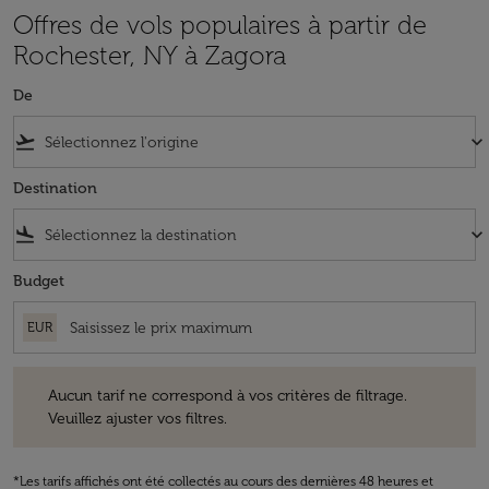
Offres de vols populaires à partir de
Rochester, NY à Zagora
De
flight_takeoff
keyboard_arrow_down
Destination
flight_land
keyboard_arrow_down
Budget
EUR
Aucun tarif ne correspond à vos critères de filtrage. Veuillez ajuster v
Aucun tarif ne correspond à vos critères de filtrage.
Veuillez ajuster vos filtres.
*Les tarifs affichés ont été collectés au cours des dernières 48 heures et