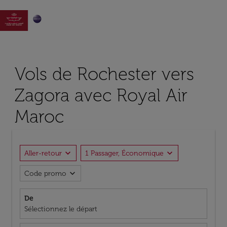

Vols de Rochester vers
Zagora avec Royal Air
Maroc
expand_more
expand_more
Aller-retour
1 Passager, Économique
expand_more
Code promo
De
Sélectionnez le départ