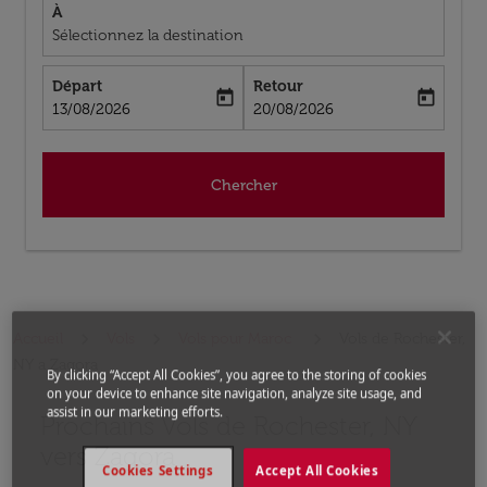
À
Sélectionnez la destination
Départ
Retour
today
today
fc-booking-departure-date-aria-label
fc-booking-return-date-aria-label
13/08/2026
20/08/2026
Chercher
Accueil
Vols
Vols pour Maroc
Vols de Rochester,
NY a Zagora
By clicking “Accept All Cookies”, you agree to the storing of cookies
on your device to enhance site navigation, analyze site usage, and
assist in our marketing efforts.
Prochains Vols de Rochester, NY
Aucun tarif trouvé pour les options populaires sélectio
vers Zagora
Cookies Settings
Accept All Cookies