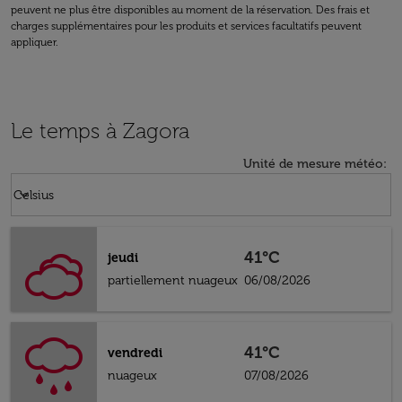
peuvent ne plus être disponibles au moment de la réservation. Des frais et
charges supplémentaires pour les produits et services facultatifs peuvent
appliquer.
Le temps à Zagora
Unité de mesure météo
:
Weather unit option Celsius Selected
keyboard_arrow_down
Celsius
41°C
jeudi
partiellement nuageux
06/08/2026
41°C
vendredi
nuageux
07/08/2026