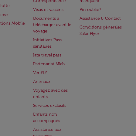
Correspondance
manquant
flotte
Visas et vaccins
Pin oublié?
iner
Documents à
Assistance & Contact
ations Mobile
télécharger avant le
Conditions générales
voyage
Safar Flyer
Initiatives Pass
sanitaires
Iata travel pass
Partenariat Mlab
VeriFLY
Animaux
Voyagez avec des
enfants
Services exclusifs
Enfants non
accompagnés
Assistance aux
passagers