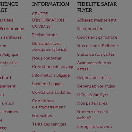
RIENCE
INFORMATION
FIDELITE SAFAR
AGE
FLYER
CENTRE
ss Class
D’INFORMATION
Adhérez maintenant
COVID 19
e Economique
Se connecter
Réclamations
s sanitaires
Comment ça marche
Demander une
lons
Nos raisons d'adhérer
assistance spéciale
s Magique
Statut de nos cartes
Nous contacter
ants et le
Avantages de nos
Conditions de voyage
e
cartes
Information Bagage
à bord
Gagnez des miles
Incident bagage
issement
Dépensez vos miles
Conditions tarifaires
op
Offres Safar Flyer
Conditions
 à main
Nos partenaires
d'enregistrement
es cabines
Numéro de carte
Formalités
oublié?
M
Tarifs des services
Enregistrez un vol
ESS