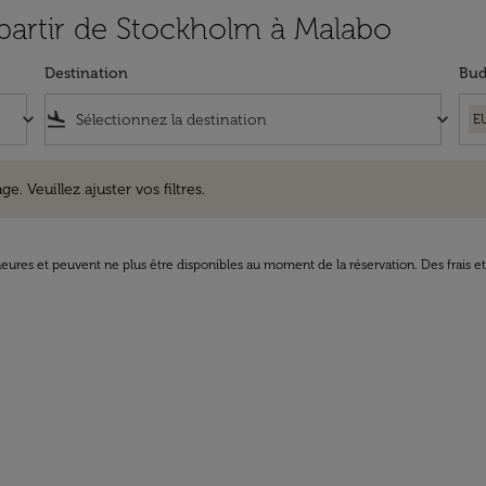
 partir de Stockholm à Malabo
Destination
Bud
keyboard_arrow_down
flight_land
keyboard_arrow_down
E
uillez ajuster vos filtres.
e. Veuillez ajuster vos filtres.
8 heures et peuvent ne plus être disponibles au moment de la réservation. Des frais e