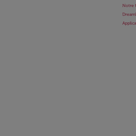
Notre 
Dreaml
Applic