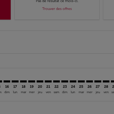
Pas de résultat ce mois-ci.
Trouver des offres
imer. Trouver des offres
sclaimer. Trouver des offres
s-disclaimer. Trouver des offres
ffers-disclaimer. Trouver des offres
ew-offers-disclaimer. Trouver des offres
mp-view-offers-disclaimer. Trouver des offres
G: cmp-view-offers-disclaimer. Trouver des offres
N–SSG: cmp-view-offers-disclaimer. Trouver des offres
ARN–SSG: cmp-view-offers-disclaimer. Trouver des offres
ARN–SSG: cmp-view-offers-disclaimer. Trouver des of
ARN–SSG: cmp-view-offers-disclaimer. Trouver de
ARN–SSG: cmp-view-offers-disclaimer. Trouve
ARN–SSG: cmp-view-offers-disclaimer. Tr
ARN–SSG: cmp-view-offers-disclaimer
ARN–SSG: cmp-view-offers-discl
ARN–SSG: cmp-view-offers-d
ARN–SSG: cmp-view-offe
ARN–SSG: cmp-view-
ARN–SSG: cmp-v
ARN–SSG: c
ARN–S
A
5
16
17
18
19
20
21
22
23
24
25
26
27
28
m
dim
lun
mar
mer
jeu
ven
sam
dim
lun
mar
mer
jeu
ven
s