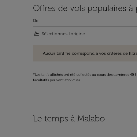
Offres de vols populaires à
De
flight_takeoff
Aucun tarif ne correspond à vos critères de filtrage. Ve
Aucun tarif ne correspond à vos critères de filtrag
*Les tarifs affichés ont été collectés au cours des dernières 4
facultatifs peuvent appliquer.
Le temps à Malabo