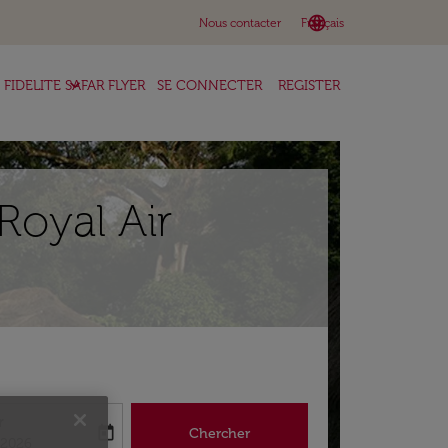
language
keyboard_arrow_down
Nous contacter
Français
keyboard_arrow_down
FIDELITE SAFAR FLYER
SE CONNECTER
REGISTER
Royal Air
r
today
Chercher
abel
king-return-date-aria-label
/2026