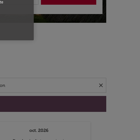
te
close
oct. 2026
n