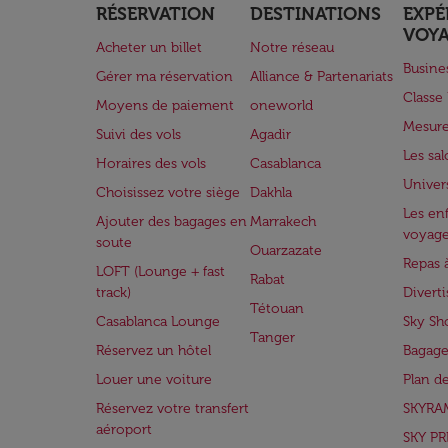
RÉSERVATION
DESTINATIONS
EXPÉ
VOY
Acheter un billet
Notre réseau
Busine
Gérer ma réservation
Alliance & Partenariats
Class
Moyens de paiement
oneworld
Mesure
Suivi des vols
Agadir
Les sa
Horaires des vols
Casablanca
Univer
Choisissez votre siège
Dakhla
Les enf
Ajouter des bagages en
Marrakech
voyag
soute
Ouarzazate
Repas 
LOFT (Lounge + fast
Rabat
track)
Divert
Tétouan
Casablanca Lounge
Sky Sh
Tanger
Réservez un hôtel
Bagage
Louer une voiture
Plan d
Réservez votre transfert
SKYRA
aéroport
SKY PR