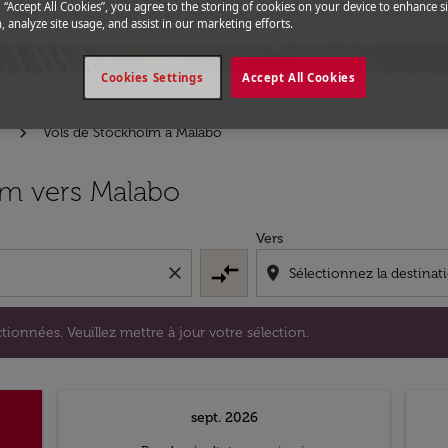
g “Accept All Cookies”, you agree to the storing of cookies on your device to enhance si
, analyze site usage, and assist in our marketing efforts.
Cookies Settings
Accept All Cookies
e
Vols de Stockholm a Malabo
s sélectionnées. Veuillez mettre à jour votre sélection.
lm vers Malabo
Vers
compare_arrows
close
location_on
tionnées. Veuillez mettre à jour votre sélection.
sept. 2026