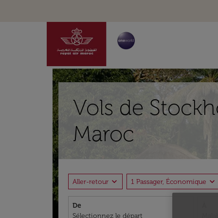
Vols de Stockh
Maroc
expand_more
expand_more
Aller-retour
1 Passager, Économique
De
À