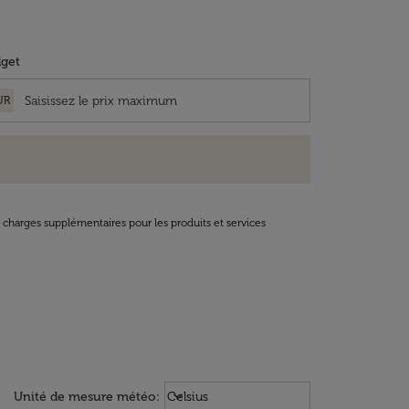
get
UR
t charges supplémentaires pour les produits et services
Weather unit option Celsius Select
keyboard_arrow_down
Unité de mesure météo
:
Celsius