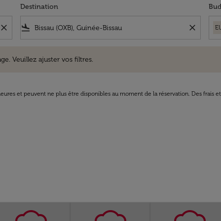
Destination
Bud
close
flight_land
close
E
uillez ajuster vos filtres.
e. Veuillez ajuster vos filtres.
8 heures et peuvent ne plus être disponibles au moment de la réservation. Des frais e