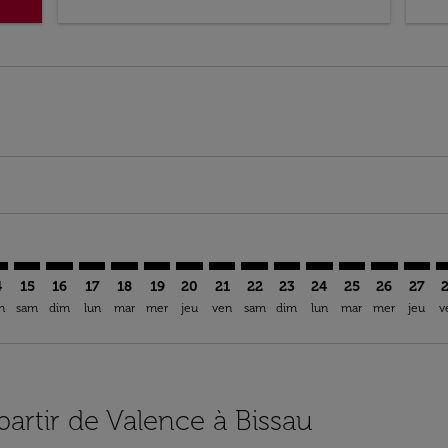
imer. Trouver des offres
sclaimer. Trouver des offres
s-disclaimer. Trouver des offres
ffers-disclaimer. Trouver des offres
ew-offers-disclaimer. Trouver des offres
mp-view-offers-disclaimer. Trouver des offres
B: cmp-view-offers-disclaimer. Trouver des offres
C–OXB: cmp-view-offers-disclaimer. Trouver des offres
VLC–OXB: cmp-view-offers-disclaimer. Trouver des offres
VLC–OXB: cmp-view-offers-disclaimer. Trouver des off
VLC–OXB: cmp-view-offers-disclaimer. Trouver de
VLC–OXB: cmp-view-offers-disclaimer. Trouve
VLC–OXB: cmp-view-offers-disclaimer. Tr
VLC–OXB: cmp-view-offers-disclaimer
VLC–OXB: cmp-view-offers-discla
VLC–OXB: cmp-view-offers-d
VLC–OXB: cmp-view-offe
VLC–OXB: cmp-view-
VLC–OXB: cmp-v
VLC–OXB: c
VLC–O
V
4
15
16
17
18
19
20
21
22
23
24
25
26
27
n
sam
dim
lun
mar
mer
jeu
ven
sam
dim
lun
mar
mer
jeu
v
partir de Valence à Bissau