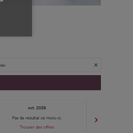
te
close
oct. 2026
n
chevron_right
Pas de résultat ce mois-ci.
Pas de ré
Trouver des offres
Trouv