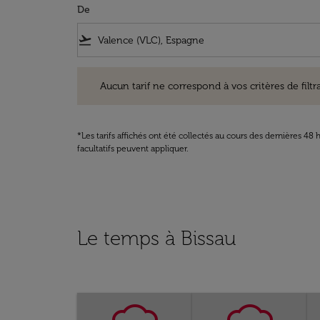
De
flight_takeoff
Aucun tarif ne correspond à vos critères de filtrage. Ve
Aucun tarif ne correspond à vos critères de filtrag
*Les tarifs affichés ont été collectés au cours des dernières 4
facultatifs peuvent appliquer.
Le temps à Bissau