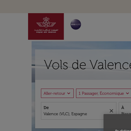
Vols de Valenc
expand_more
expand_more
Aller-retour
1 Passager, Économique
De
À
close