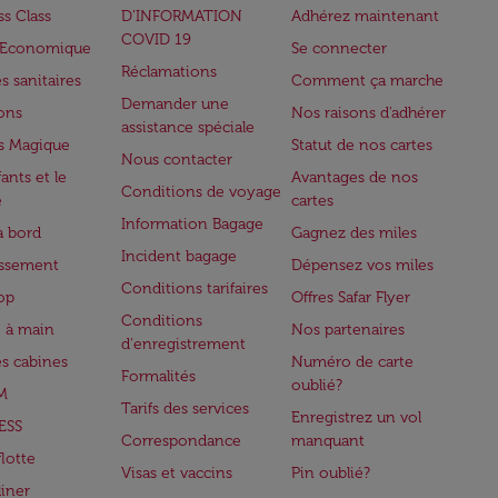
ss Class
D’INFORMATION
Adhérez maintenant
COVID 19
e Economique
Se connecter
Réclamations
s sanitaires
Comment ça marche
Demander une
lons
Nos raisons d'adhérer
assistance spéciale
s Magique
Statut de nos cartes
Nous contacter
ants et le
Avantages de nos
Conditions de voyage
e
cartes
Information Bagage
à bord
Gagnez des miles
Incident bagage
issement
Dépensez vos miles
Conditions tarifaires
op
Offres Safar Flyer
Conditions
 à main
Nos partenaires
d'enregistrement
es cabines
Numéro de carte
Formalités
oublié?
M
Tarifs des services
Enregistrez un vol
ESS
Correspondance
manquant
flotte
Visas et vaccins
Pin oublié?
iner