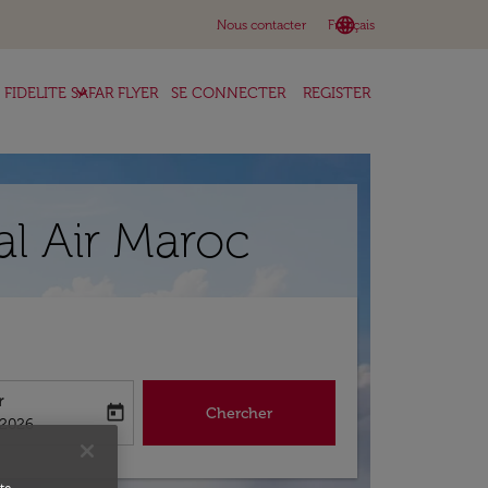
language
keyboard_arrow_down
Nous contacter
Français
keyboard_arrow_down
FIDELITE SAFAR FLYER
SE CONNECTER
REGISTER
al Air Maroc
r
today
Chercher
abel
king-return-date-aria-label
/2026