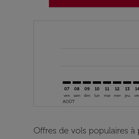
Displaying fares for août-2026
VLC–OXB: cmp-view-offers-discla
VLC–OXB: cmp-view-offers-di
VLC–OXB: cmp-view-offer
VLC–OXB: cmp-view-o
VLC–OXB: cmp-vi
VLC–OXB: c
VLC–OX
VL
07
08
09
10
11
12
13
1
ven
sam
dim
lun
mar
mer
jeu
ve
AOÛT
Offres de vols populaires à 