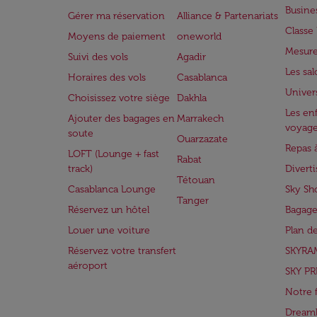
Busine
Gérer ma réservation
Alliance & Partenariats
Class
Moyens de paiement
oneworld
Mesure
Suivi des vols
Agadir
Les sa
Horaires des vols
Casablanca
Univer
Choisissez votre siège
Dakhla
Les enf
Ajouter des bagages en
Marrakech
voyag
soute
Ouarzazate
Repas 
LOFT (Lounge + fast
Rabat
track)
Divert
Tétouan
Casablanca Lounge
Sky Sh
Tanger
Réservez un hôtel
Bagage
Louer une voiture
Plan d
Réservez votre transfert
SKYRA
aéroport
SKY PR
Notre 
Dreaml