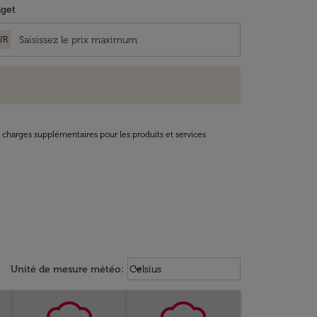
get
UR
t charges supplémentaires pour les produits et services
Weather unit option Celsius Select
keyboard_arrow_down
Unité de mesure météo
:
Celsius