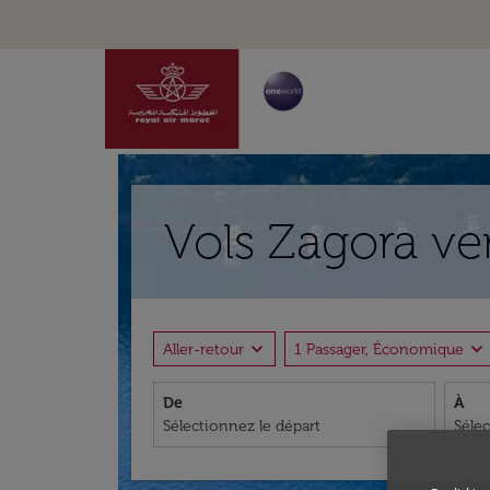
Vols Zagora ve
expand_more
expand_more
Aller-retour
1 Passager, Économique
De
À