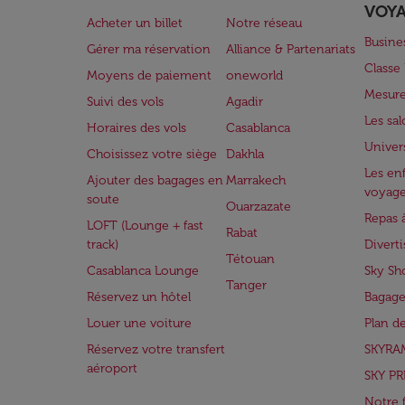
VOY
Acheter un billet
Notre réseau
Busine
Gérer ma réservation
Alliance & Partenariats
Class
Moyens de paiement
oneworld
Mesure
Suivi des vols
Agadir
Les sa
Horaires des vols
Casablanca
Univer
Choisissez votre siège
Dakhla
Les enf
Ajouter des bagages en
Marrakech
voyag
soute
Ouarzazate
Repas 
LOFT (Lounge + fast
Rabat
track)
Divert
Tétouan
Casablanca Lounge
Sky Sh
Tanger
Réservez un hôtel
Bagage
Louer une voiture
Plan d
Réservez votre transfert
SKYRA
aéroport
SKY PR
Notre 