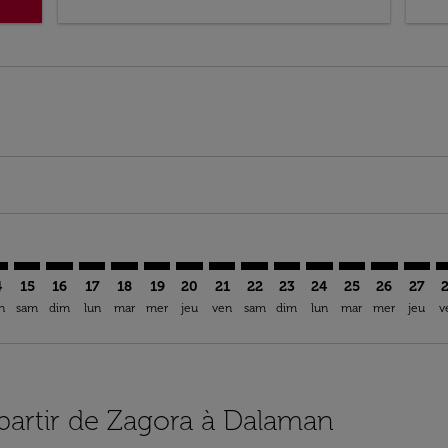
imer. Trouver des offres
sclaimer. Trouver des offres
s-disclaimer. Trouver des offres
offers-disclaimer. Trouver des offres
iew-offers-disclaimer. Trouver des offres
mp-view-offers-disclaimer. Trouver des offres
M: cmp-view-offers-disclaimer. Trouver des offres
G–DLM: cmp-view-offers-disclaimer. Trouver des offres
OZG–DLM: cmp-view-offers-disclaimer. Trouver des offres
OZG–DLM: cmp-view-offers-disclaimer. Trouver des of
OZG–DLM: cmp-view-offers-disclaimer. Trouver d
OZG–DLM: cmp-view-offers-disclaimer. Trouv
OZG–DLM: cmp-view-offers-disclaimer. T
OZG–DLM: cmp-view-offers-disclaime
OZG–DLM: cmp-view-offers-discl
OZG–DLM: cmp-view-offers-d
OZG–DLM: cmp-view-offe
OZG–DLM: cmp-view-
OZG–DLM: cmp-
OZG–DLM: 
OZG–D
O
4
15
16
17
18
19
20
21
22
23
24
25
26
27
n
sam
dim
lun
mar
mer
jeu
ven
sam
dim
lun
mar
mer
jeu
v
 partir de Zagora à Dalaman