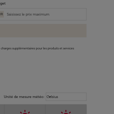
get
UR
t charges supplémentaires pour les produits et services
Weather unit option Celsius Select
keyboard_arrow_down
Unité de mesure météo
:
Celsius