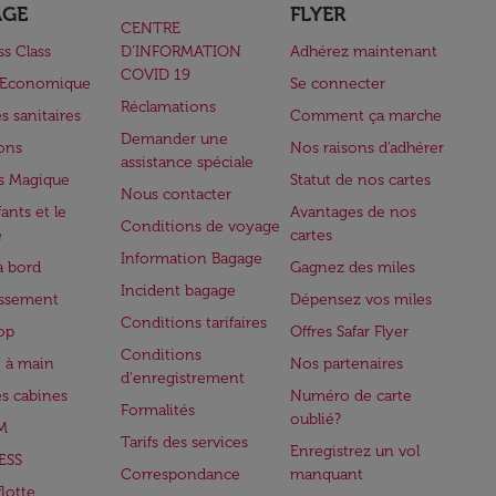
AGE
FLYER
CENTRE
ss Class
D’INFORMATION
Adhérez maintenant
COVID 19
e Economique
Se connecter
Réclamations
s sanitaires
Comment ça marche
Demander une
lons
Nos raisons d'adhérer
assistance spéciale
s Magique
Statut de nos cartes
Nous contacter
ants et le
Avantages de nos
Conditions de voyage
e
cartes
Information Bagage
à bord
Gagnez des miles
Incident bagage
issement
Dépensez vos miles
Conditions tarifaires
op
Offres Safar Flyer
Conditions
 à main
Nos partenaires
d'enregistrement
es cabines
Numéro de carte
Formalités
oublié?
M
Tarifs des services
Enregistrez un vol
ESS
Correspondance
manquant
flotte