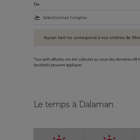
De
flight_takeoff
Aucun tarif ne correspond à vos critères de filtrage. Ve
Aucun tarif ne correspond à vos critères de filtrag
*Les tarifs affichés ont été collectés au cours des dernières 4
facultatifs peuvent appliquer.
Le temps à Dalaman