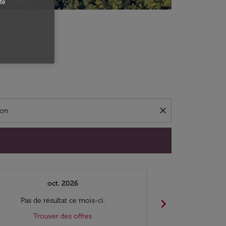
te
close
oct. 2026
n
chevron_right
Pas de résultat ce mois-ci.
Pas de ré
Trouver des offres
Trouv