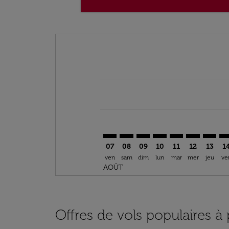
Displaying fares for août-2026
OZG–DLM: cmp-view-offers-discla
OZG–DLM: cmp-view-offers-di
OZG–DLM: cmp-view-offer
OZG–DLM: cmp-view-
OZG–DLM: cmp-v
OZG–DLM: c
OZG–DL
OZ
07
08
09
10
11
12
13
1
ven
sam
dim
lun
mar
mer
jeu
ve
AOÛT
Offres de vols populaires à