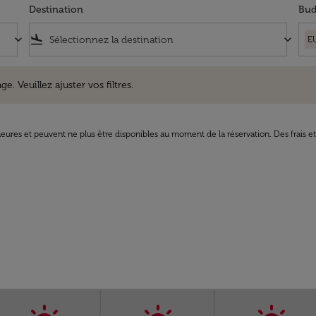
Destination
Bud
keyboard_arrow_down
flight_land
keyboard_arrow_down
E
uillez ajuster vos filtres.
e. Veuillez ajuster vos filtres.
8 heures et peuvent ne plus être disponibles au moment de la réservation. Des frais e