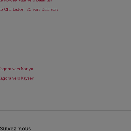
de Koweït ville vers Dalaman
de Charleston, SC vers Dalaman
Zagora vers Konya
Zagora vers Kayseri
Suivez-nous