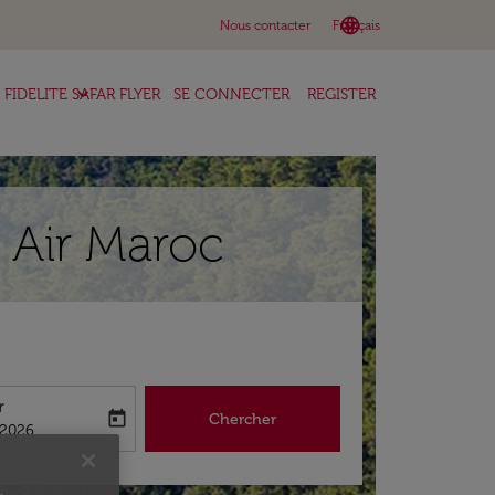
language
keyboard_arrow_down
Nous contacter
Français
keyboard_arrow_down
FIDELITE SAFAR FLYER
SE CONNECTER
REGISTER
 Air Maroc
r
today
Chercher
abel
king-return-date-aria-label
/2026