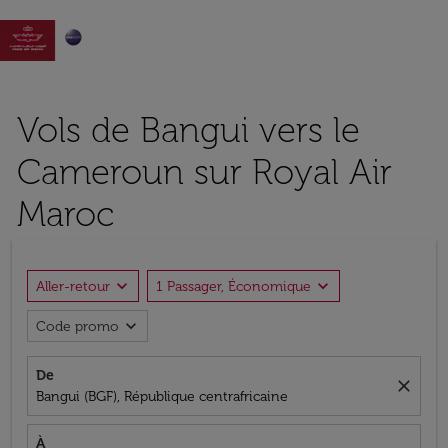

Vols de Bangui vers le
Cameroun sur Royal Air
Maroc
expand_more
expand_more
Aller-retour
1 Passager, Économique
expand_more
Code promo
De
close
Bangui (BGF), République centrafricaine
À