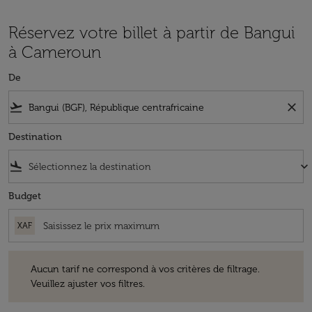
Réservez votre billet à partir de Bangui
à Cameroun
De
flight_takeoff
close
Destination
flight_land
keyboard_arrow_down
Budget
XAF
Aucun tarif ne correspond à vos critères de filtrage. Veuillez ajuster v
Aucun tarif ne correspond à vos critères de filtrage.
Veuillez ajuster vos filtres.