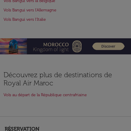
Vols Bangui vers la Belgique
Vols Bangui vers l'Allemagne
Vols Bangui vers l'Italie
Découvrez plus de destinations de
Royal Air Maroc
Vols au départ de la République centrafriaine
RÉSERVATION
keyboard_arrow_down