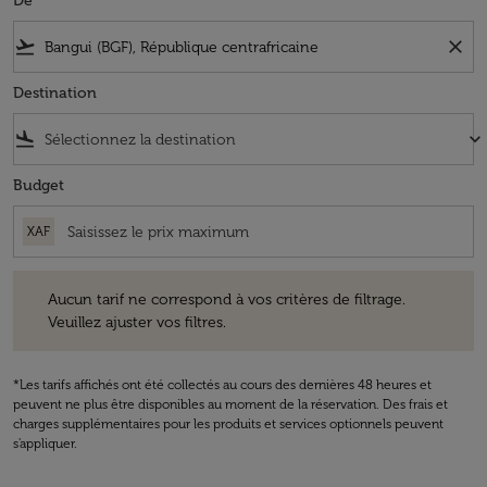
De
flight_takeoff
close
Destination
flight_land
keyboard_arrow_down
Budget
XAF
Aucun tarif ne correspond à vos critères de filtrage. Veuillez ajuster v
Aucun tarif ne correspond à vos critères de filtrage.
Veuillez ajuster vos filtres.
*Les tarifs affichés ont été collectés au cours des dernières 48 heures et
peuvent ne plus être disponibles au moment de la réservation. Des frais et
charges supplémentaires pour les produits et services optionnels peuvent
s'appliquer.