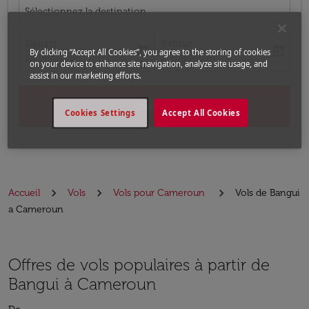
Sélectionnez la destination
Départ
Retour
today
today
By clicking “Accept All Cookies”, you agree to the storing of cookies
fc-booking-departure-date-aria-label
fc-booking-return-date-aria-label
15/08/2026
22/08/2026
on your device to enhance site navigation, analyze site usage, and
assist in our marketing efforts.
Chercher
Cookies Settings
Accept All Cookies
Accueil
Vols
Vols pour Cameroun
Vols de Bangui
a Cameroun
Offres de vols populaires à partir de
Bangui à Cameroun