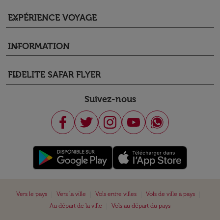
EXPÉRIENCE VOYAGE
keyboard_arrow_down
INFORMATION
keyboard_arrow_down
FIDELITE SAFAR FLYER
keyboard_arrow_down
Suivez-nous
|
|
|
|
Vers le pays
Vers la ville
Vols entre villes
Vols de ville à pays
|
Au départ de la ville
Vols au départ du pays