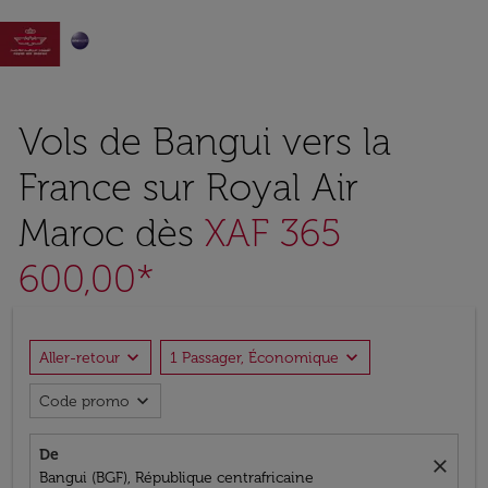

Vols de Bangui vers la
France sur Royal Air
Maroc dès
XAF 365
600,00*
expand_more
expand_more
Aller-retour
1 Passager, Économique
expand_more
Code promo
De
close
Bangui (BGF), République centrafricaine