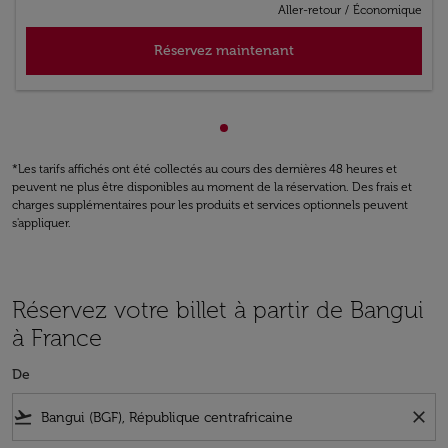
Aller-retour
/
Économique
Réservez maintenant
Affichage de cmp-pagination
*Les tarifs affichés ont été collectés au cours des dernières 48 heures et
peuvent ne plus être disponibles au moment de la réservation. Des frais et
charges supplémentaires pour les produits et services optionnels peuvent
s'appliquer.
Réservez votre billet à partir de Bangui
à France
De
flight_takeoff
close