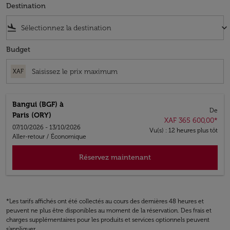
Destination
flight_land
keyboard_arrow_down
Budget
XAF
Bangui (BGF)
à
De
Paris (ORY)
XAF 365 600,00
*
07/10/2026 - 13/10/2026
Vu(s) : 12 heures plus tôt
Aller-retour
/
Économique
Réservez maintenant
*Les tarifs affichés ont été collectés au cours des dernières 48 heures et
peuvent ne plus être disponibles au moment de la réservation. Des frais et
charges supplémentaires pour les produits et services optionnels peuvent
s'appliquer.