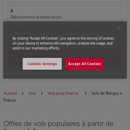
À
Sélectionnez la destination
Départ
Retour
today
today
fc-booking-departure-date-aria-label
fc-booking-return-date-aria-label
17/08/2026
24/08/2026
By clicking “Accept All Cookies”, you agree to the storing of cookies
on your device to enhance site navigation, analyze site usage, and
assist in our marketing efforts.
Chercher
Cookies Settings
Accept All Cookies
Accueil
Vols
Vols pour France
Vols de Bangui a
France
Offres de vols populaires à partir de