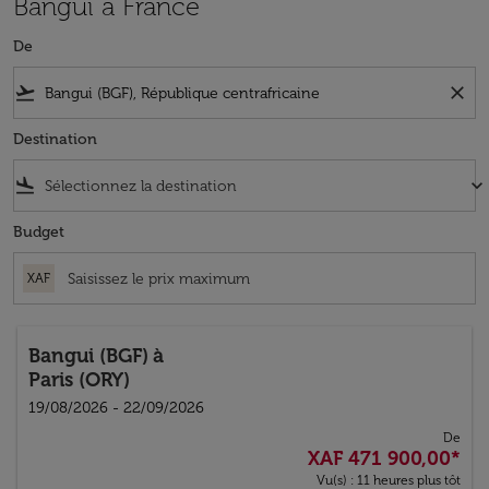
Bangui à France
De
flight_takeoff
close
Destination
flight_land
keyboard_arrow_down
Budget
XAF
Bangui (BGF)
à
Paris (ORY)
19/08/2026 - 22/09/2026
De
XAF 471 900,00
*
Vu(s) : 11 heures plus tôt