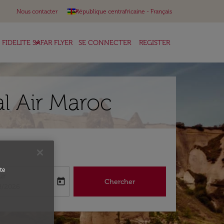
keyboard_arrow_down
Nous contacter
République centrafricaine
-
Français
keyboard_arrow_down
FIDELITE SAFAR FLYER
SE CONNECTER
REGISTER
al Air Maroc
te
ur
today
Chercher
abel
oking-return-date-aria-label
8/2026