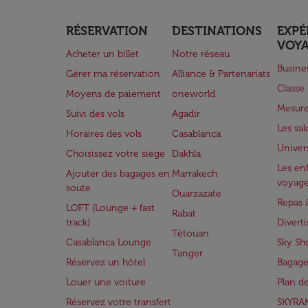
RÉSERVATION
DESTINATIONS
EXPÉ
VOY
Acheter un billet
Notre réseau
Busine
Gérer ma réservation
Alliance & Partenariats
Class
Moyens de paiement
oneworld
Mesure
Suivi des vols
Agadir
Les sa
Horaires des vols
Casablanca
Univer
Choisissez votre siège
Dakhla
Les enf
Ajouter des bagages en
Marrakech
voyag
soute
Ouarzazate
Repas 
LOFT (Lounge + fast
Rabat
track)
Divert
Tétouan
Casablanca Lounge
Sky Sh
Tanger
Réservez un hôtel
Bagage
Louer une voiture
Plan d
Réservez votre transfert
SKYRA