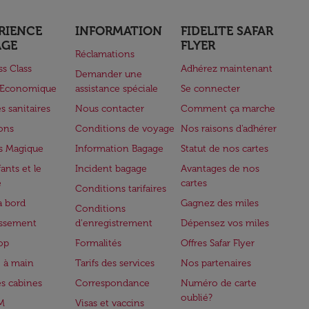
RIENCE
INFORMATION
FIDELITE SAFAR
AGE
FLYER
Réclamations
ss Class
Adhérez maintenant
Demander une
e Economique
assistance spéciale
Se connecter
s sanitaires
Nous contacter
Comment ça marche
lons
Conditions de voyage
Nos raisons d'adhérer
s Magique
Information Bagage
Statut de nos cartes
ants et le
Incident bagage
Avantages de nos
e
cartes
Conditions tarifaires
à bord
Gagnez des miles
Conditions
issement
d'enregistrement
Dépensez vos miles
op
Formalités
Offres Safar Flyer
 à main
Tarifs des services
Nos partenaires
es cabines
Correspondance
Numéro de carte
oublié?
M
Visas et vaccins