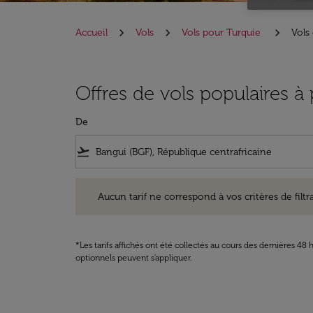
Accueil
Vols
Vols pour Turquie
Vols
Offres de vols populaires à
De
flight_takeoff
Aucun tarif ne correspond à vos critères de filtrage. Ve
Aucun tarif ne correspond à vos critères de filtrag
*Les tarifs affichés ont été collectés au cours des dernières 4
optionnels peuvent s'appliquer.