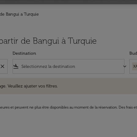
 de Bangui a Turquie
 partir de Bangui à Turquie
Destination
Bud
close
flight_land
keyboard_arrow_down
X
uillez ajuster vos filtres.
e. Veuillez ajuster vos filtres.
8 heures et peuvent ne plus être disponibles au moment de la réservation. Des frais e