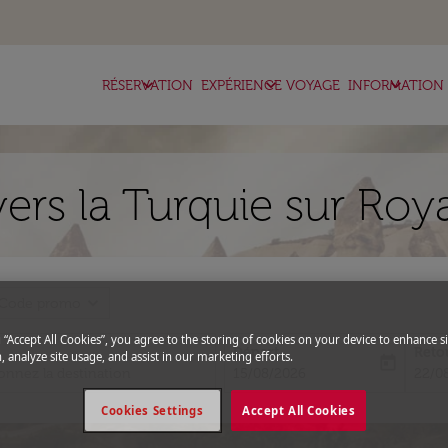
keyboard_arrow_down
keyboard_arrow_down
keyboard_arrow_down
RÉSERVATION
EXPÉRIENCE VOYAGE
INFORMATION
ers la Turquie sur Roy
expand_more
Code promo
g “Accept All Cookies”, you agree to the storing of cookies on your device to enhance si
Départ
Reto
, analyze site usage, and assist in our marketing efforts.
today
fc-booking-departure-date-aria-l
fc-bo
15/08/2026
22/0
Cookies Settings
Accept All Cookies