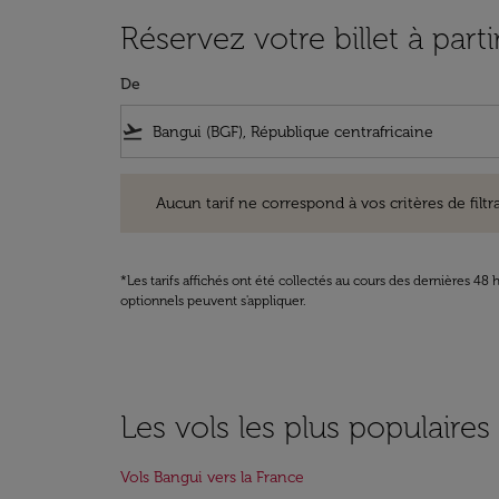
Réservez votre billet à part
De
flight_takeoff
Aucun tarif ne correspond à vos critères de filtrage. Ve
Aucun tarif ne correspond à vos critères de filtrag
*Les tarifs affichés ont été collectés au cours des dernières 4
optionnels peuvent s'appliquer.
Les vols les plus populaire
Vols Bangui vers la France