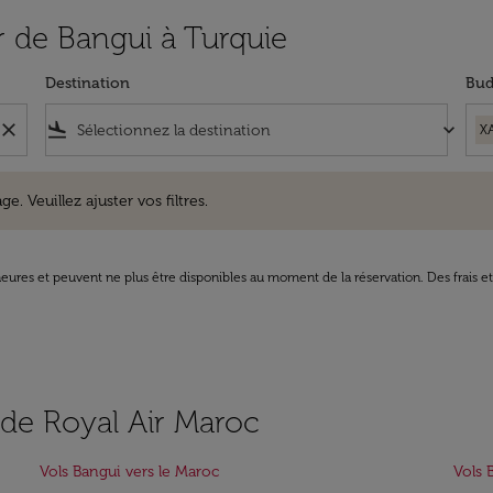
ir de Bangui à Turquie
Destination
Bud
close
flight_land
keyboard_arrow_down
X
uillez ajuster vos filtres.
e. Veuillez ajuster vos filtres.
8 heures et peuvent ne plus être disponibles au moment de la réservation. Des frais e
s de Royal Air Maroc
Vols Bangui vers le Maroc
Vols 