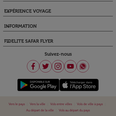
EXPÉRIENCE VOYAGE
keyboard_arrow_down
INFORMATION
keyboard_arrow_down
FIDELITE SAFAR FLYER
keyboard_arrow_down
Suivez-nous
|
|
|
|
Vers le pays
Vers la ville
Vols entre villes
Vols de ville à pays
|
Au départ de la ville
Vols au départ du pays