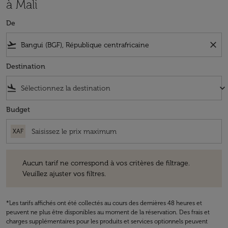
à Mali
De
flight_takeoff
close
Destination
flight_land
keyboard_arrow_down
Budget
XAF
Aucun tarif ne correspond à vos critères de filtrage. Veuillez ajuster v
Aucun tarif ne correspond à vos critères de filtrage.
Veuillez ajuster vos filtres.
*Les tarifs affichés ont été collectés au cours des dernières 48 heures et
peuvent ne plus être disponibles au moment de la réservation. Des frais et
charges supplémentaires pour les produits et services optionnels peuvent