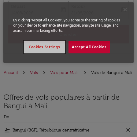
Départ
Retour
today
today
fc-booking-departure-date-aria-label
fc-booking-return-date-aria-label
14/08/2026
21/08/2026
By clicking “Accept All Cookies”, you agree to the storing of cookies
on your device to enhance site navigation, analyze site usage, and
assist in our marketing efforts.
Chercher
Cookies Settings
Accept All Cookies
Accueil
Vols
Vols pour Mali
Vols de Bangui a Mali
Offres de vols populaires à partir de
Bangui à Mali
De
flight_takeoff
close