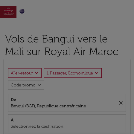

Vols de Bangui vers le
Mali sur Royal Air Maroc
expand_more
expand_more
Aller-retour
1 Passager, Économique
expand_more
Code promo
De
close
Bangui (BGF), République centrafricaine
À
Sélectionnez la destination