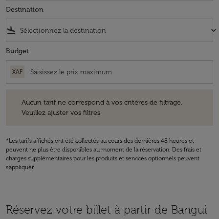
Destination
flight_land
keyboard_arrow_down
Budget
XAF
Aucun tarif ne correspond à vos critères de filtrage. Veuillez ajuster v
Aucun tarif ne correspond à vos critères de filtrage.
Veuillez ajuster vos filtres.
*Les tarifs affichés ont été collectés au cours des dernières 48 heures et
peuvent ne plus être disponibles au moment de la réservation. Des frais et
charges supplémentaires pour les produits et services optionnels peuvent
s'appliquer.
Réservez votre billet à partir de Bangui