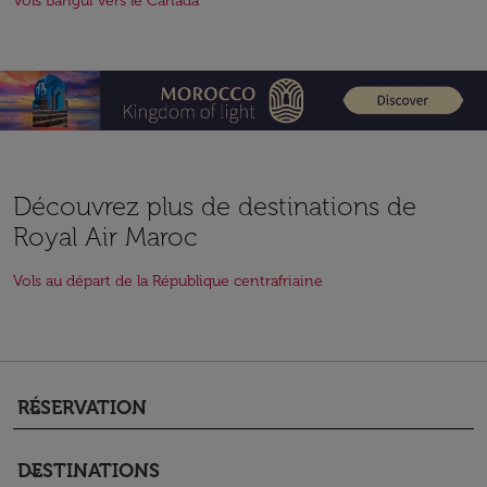
Vols Bangui vers le Canada
Découvrez plus de destinations de
Royal Air Maroc
Vols au départ de la République centrafriaine
RÉSERVATION
keyboard_arrow_down
DESTINATIONS
keyboard_arrow_down