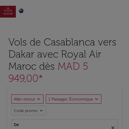

Vols de Casablanca vers
Dakar avec Royal Air
Maroc dès
MAD 5
949,00*
expand_more
expand_more
Aller-retour
1 Passager, Économique
expand_more
Code promo
De
close