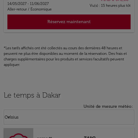
14/05/2027 - 11/06/2027
Vu(s) : 15 heures plus tôt
Aller-retour
/
Économique
Réservez maintenant
*Les tarifs affichés ont été collectés au cours des dernières 48 heures et
peuvent ne plus être disponibles au moment de la réservation. Des frais et
charges supplémentaires pour les produits et services facultatifs peuvent
appliquer.
Le temps à Dakar
Unité de mesure météo
:
Weather unit option Celsius Selected
keyboard_arrow_down
Celsius