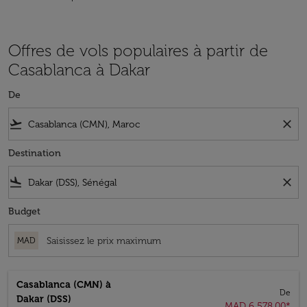
Offres de vols populaires à partir de
Casablanca à Dakar
De
flight_takeoff
close
Destination
flight_land
close
Budget
MAD
Casablanca (CMN)
à
De
Dakar (DSS)
MAD 6 578,00
*