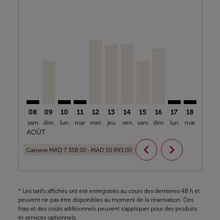
Displaying fares for août-2026
CMN–DSS: cmp-view-offers-disclaimer. Trouver des o
CMN–DSS, 09/08/2026 – 11/11/2026: À Partir De
CMN–DSS: cmp-view-offers-disclaimer. Trouv
CMN–DSS: cmp-view-offers-disclaimer. T
CMN–DSS, 12/08/2026 – 15/08/2026:
CMN–DSS, 13/08/2026 – 20/08/2
CMN–DSS, 14/08/2026 – 22/
CMN–DSS, 15/08/2026 –
CMN–DSS, 16/08/20
CMN–DSS: cmp-
CMN–DSS: 
CMN–D
C
08
09
10
11
12
13
14
15
16
17
18
19
sam
dim
lun
mar
mer
jeu
ven
sam
dim
lun
mar
mer
j
AOÛT
chevron_left
chevron_right
Gamme
MAD 7 358,00
-
MAD 10 893,00
* Les tarifs affichés ont été enregistrés au cours des dernières 48 h et
peuvent ne pas être disponibles au moment de la réservation. Des
frais et des coûts additionnels peuvent s'appliquer pour des produits
et services optionnels.