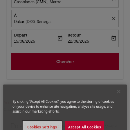
Casablanca (CMN), Maroc
À
close
Dakar (DSS), Sénégal
Départ
Retour
today
today
fc-booking-departure-date-aria-label
fc-booking-return-date-aria-label
15/08/2026
22/08/2026
Chercher
By clicking “Accept All Cookies”, you agree to the storing of cookies
Accueil
Vols
Vols pour Sénégal
Vols de
on your device to enhance site navigation, analyze site usage, and
Casablanca a Dakar
assist in our marketing efforts.
Prochains Vols de Casablanca vers
Cookies Settings
Accept All Cookies