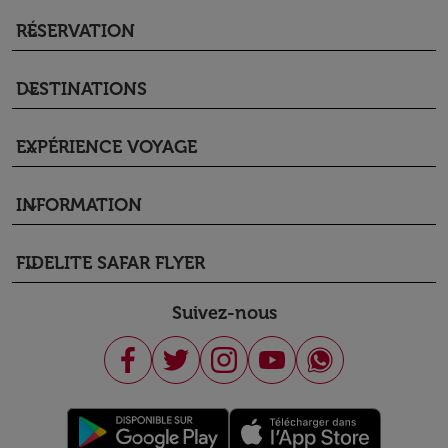
RÉSERVATION
keyboard_arrow_down
DESTINATIONS
keyboard_arrow_down
EXPÉRIENCE VOYAGE
keyboard_arrow_down
INFORMATION
keyboard_arrow_down
FIDELITE SAFAR FLYER
keyboard_arrow_down
Suivez-nous