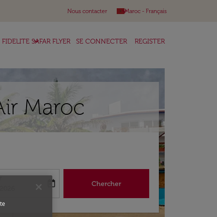
keyboard_arrow_down
Nous contacter
Maroc
-
Français
keyboard_arrow_down
FIDELITE SAFAR FLYER
SE CONNECTER
REGISTER
Air Maroc
r
today
Chercher
abel
king-return-date-aria-label
/2026
te