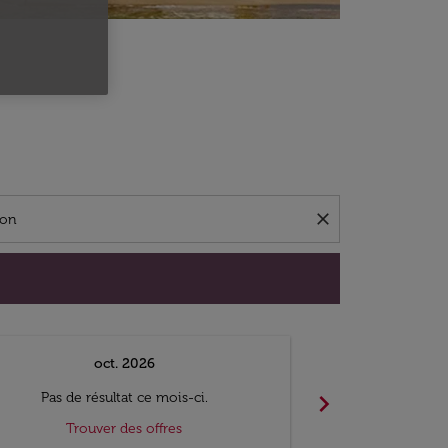
close
oct. 2026
n
chevron_right
Pas de résultat ce mois-ci.
Pas de ré
Trouver des offres
Trouv