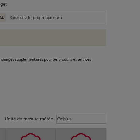
get
AD
t charges supplémentaires pour les produits et services
Weather unit option Celsius Select
keyboard_arrow_down
Unité de mesure météo
:
Celsius