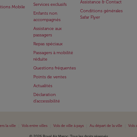
Assistance & Contact
Services exclusifs
ations Mobile
Conditions générales
Enfants non
Safar Flyer
accompagnés
Assistance aux
passagers
Repas spéciaux
Passagers à mobilité
réduite
Questions fréquentes
Points de ventes
Actualités
Déclaration
d’accessibilité
|
|
|
|
ers la ville
Vols entre villes
Vols de ville à pays
Au départ de la ville
Vols 
© 2026 Royal Air Maroc. Tous les droits réservés