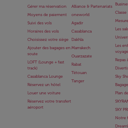
Busine
Gérer ma réservation
Alliance & Partenariats
Class
Moyens de paiement
oneworld
Mesure
Suivi des vols
Agadir
Les sa
Horaires des vols
Casablanca
Univer
Choisissez votre siège
Dakhla
Les enf
Ajouter des bagages en
Marrakech
voyag
soute
Ouarzazate
Repas 
LOFT (Lounge + fast
Rabat
track)
Divert
Tétouan
Casablanca Lounge
Sky Sh
Tanger
Réservez un hôtel
Bagage
Louer une voiture
Plan d
Réservez votre transfert
SKYRA
aéroport
SKY PR
Notre 
Dreaml