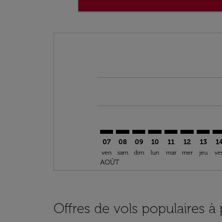
Displaying fares for août-2026
RBA–DSS: cmp-view-offers-discla
RBA–DSS: cmp-view-offers-di
RBA–DSS: cmp-view-offer
RBA–DSS: cmp-view-o
RBA–DSS: cmp-vi
RBA–DSS: c
RBA–DS
RB
07
08
09
10
11
12
13
1
ven
sam
dim
lun
mar
mer
jeu
ve
AOÛT
Offres de vols populaires à 