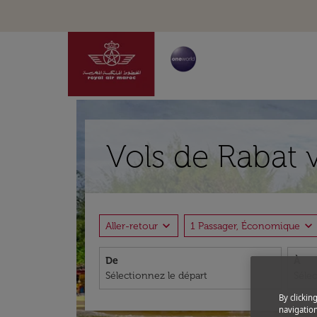
Vols de Rabat 
expand_more
expand_more
Aller-retour
1 Passager, Économique
De
À
By clickin
navigation