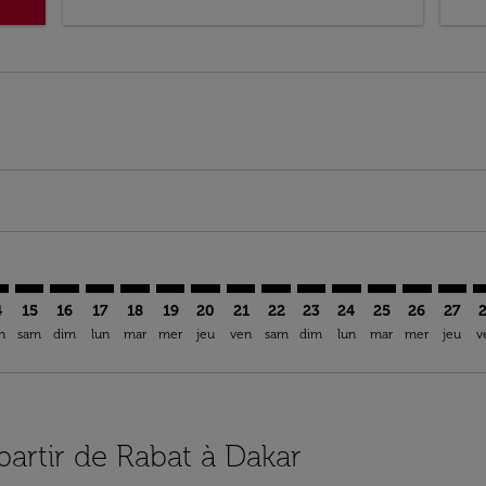
imer. Trouver des offres
sclaimer. Trouver des offres
s-disclaimer. Trouver des offres
ffers-disclaimer. Trouver des offres
ew-offers-disclaimer. Trouver des offres
mp-view-offers-disclaimer. Trouver des offres
S: cmp-view-offers-disclaimer. Trouver des offres
A–DSS: cmp-view-offers-disclaimer. Trouver des offres
RBA–DSS: cmp-view-offers-disclaimer. Trouver des offres
RBA–DSS: cmp-view-offers-disclaimer. Trouver des off
RBA–DSS: cmp-view-offers-disclaimer. Trouver de
RBA–DSS: cmp-view-offers-disclaimer. Trouve
RBA–DSS: cmp-view-offers-disclaimer. Tr
RBA–DSS: cmp-view-offers-disclaimer
RBA–DSS: cmp-view-offers-discla
RBA–DSS: cmp-view-offers-d
RBA–DSS: cmp-view-offe
RBA–DSS: cmp-view-
RBA–DSS: cmp-v
RBA–DSS: c
RBA–D
R
4
15
16
17
18
19
20
21
22
23
24
25
26
27
n
sam
dim
lun
mar
mer
jeu
ven
sam
dim
lun
mar
mer
jeu
v
partir de Rabat à Dakar