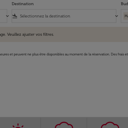
Destination
Bud
keyboard_arrow_down
flight_land
keyboard_arrow_down
M
uillez ajuster vos filtres.
e. Veuillez ajuster vos filtres.
8 heures et peuvent ne plus être disponibles au moment de la réservation. Des frais e