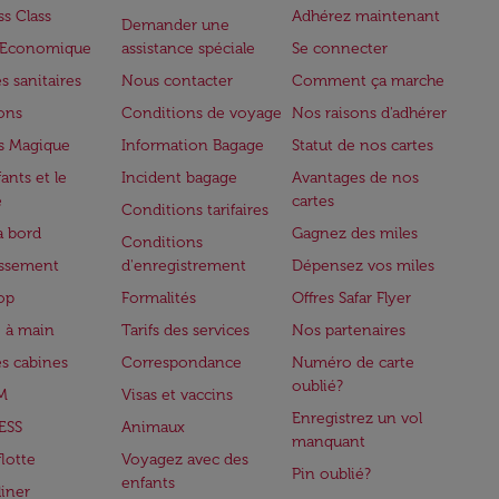
ss Class
Adhérez maintenant
Demander une
e Economique
assistance spéciale
Se connecter
s sanitaires
Nous contacter
Comment ça marche
lons
Conditions de voyage
Nos raisons d'adhérer
s Magique
Information Bagage
Statut de nos cartes
ants et le
Incident bagage
Avantages de nos
e
cartes
Conditions tarifaires
à bord
Gagnez des miles
Conditions
issement
d'enregistrement
Dépensez vos miles
op
Formalités
Offres Safar Flyer
 à main
Tarifs des services
Nos partenaires
es cabines
Correspondance
Numéro de carte
oublié?
M
Visas et vaccins
Enregistrez un vol
ESS
Animaux
manquant
flotte
Voyagez avec des
Pin oublié?
enfants
iner