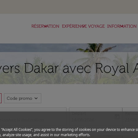
keyboard_arrow_down
keyboard_arrow_down
keyboard_arrow_down
RÉSERVATION
EXPÉRIENCE VOYAGE
INFORMATION
vers Dakar avec Royal 
expand_more
Code promo
Départ
Retou
today
fc-booking-departure-date-aria-l
fc-boo
14/08/2026
21/08
g “Accept All Cookies”, you agree to the storing of cookies on your device to enhance si
, analyze site usage, and assist in our marketing efforts.