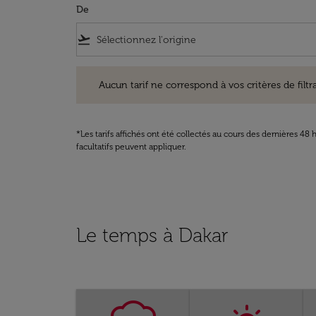
De
flight_takeoff
Aucun tarif ne correspond à vos critères de filtrage. Ve
Aucun tarif ne correspond à vos critères de filtrag
*Les tarifs affichés ont été collectés au cours des dernières 4
facultatifs peuvent appliquer.
Le temps à Dakar