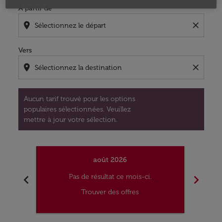
À partir de
location_on
close
Vers
location_on
close
Aucun tarif trouvé pour les options
populaires sélectionnées. Veuillez
mettre à jour votre sélection.
août 2026
chevron_left
chevron_right
Pas de résultat ce mois-ci.
Trouver des offres