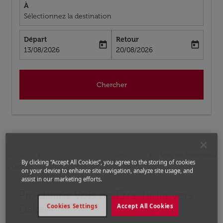
À
Sélectionnez la destination
Départ
Retour
today
today
fc-booking-departure-date-aria-label
fc-booking-return-date-aria-label
13/08/2026
20/08/2026
Chercher
Accueil
Vols
Vols pour Sénégal
Vols de Errachidia
By clicking “Accept All Cookies”, you agree to the storing of cookies
a Dakar
on your device to enhance site navigation, analyze site usage, and
assist in our marketing efforts.
Prochains Vols de Errachidia vers
Aucun tarif trouvé pour les options populaires sélectio
Dakar
Cookies Settings
Accept All Cookies