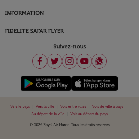
INFORMATION
keyboard_arrow_down
FIDELITE SAFAR FLYER
keyboard_arrow_down
Suivez-nous
|
|
|
|
Vers le pays
Vers la ville
Vols entre villes
Vols de ville à pays
|
Au départ de la ville
Vols au départ du pays
© 2026 Royal Air Maroc. Tous les droits réservés