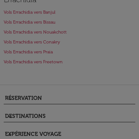
Vols Errachidia vers Banjul
Vols Errachidia vers Bissau
Vols Errachidia vers Nouakchott
Vols Errachidia vers Conakry
Vols Errachidia vers Praia
Vols Errachidia vers Freetown
RÉSERVATION
keyboard_arrow_down
DESTINATIONS
keyboard_arrow_down
EXPÉRIENCE VOYAGE
keyboard_arrow_down