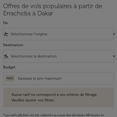
Offres de vols populaires à partir de
Errachidia à Dakar
De
flight_takeoff
keyboard_arrow_down
Destination
flight_land
keyboard_arrow_down
Budget
MAD
Aucun tarif ne correspond à vos critères de filtrage. Veuillez ajuster v
Aucun tarif ne correspond à vos critères de filtrage.
Veuillez ajuster vos filtres.
*Les tarifs affichés ont été collectés au cours des dernières 48 heures et