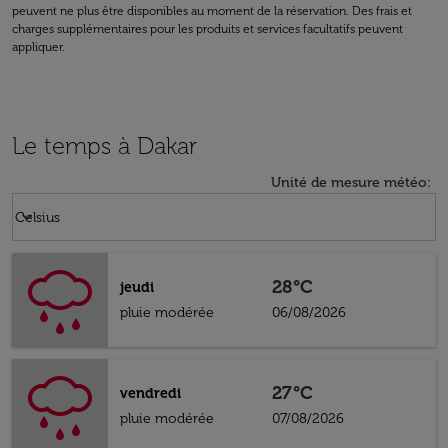
peuvent ne plus être disponibles au moment de la réservation. Des frais et
charges supplémentaires pour les produits et services facultatifs peuvent
appliquer.
Le temps à Dakar
Unité de mesure météo
:
Weather unit option Celsius Selected
keyboard_arrow_down
Celsius
28°C
jeudi
pluie modérée
06/08/2026
27°C
vendredi
pluie modérée
07/08/2026