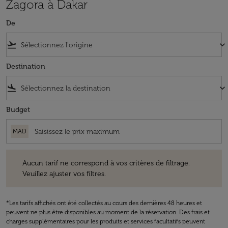
Zagora à Dakar
De
flight_takeoff
keyboard_arrow_down
Destination
flight_land
keyboard_arrow_down
Budget
MAD
Aucun tarif ne correspond à vos critères de filtrage. Veuillez ajuster v
Aucun tarif ne correspond à vos critères de filtrage.
Veuillez ajuster vos filtres.
*Les tarifs affichés ont été collectés au cours des dernières 48 heures et
peuvent ne plus être disponibles au moment de la réservation. Des frais et
charges supplémentaires pour les produits et services facultatifs peuvent