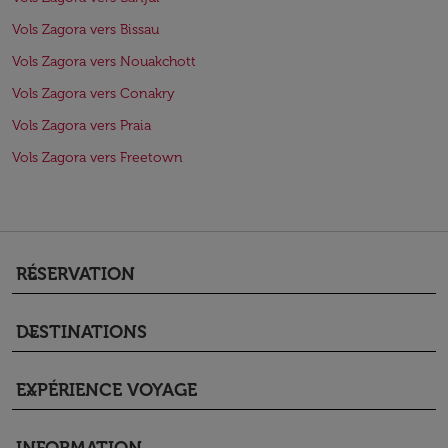
Vols Zagora vers Bissau
Vols Zagora vers Nouakchott
Vols Zagora vers Conakry
Vols Zagora vers Praia
Vols Zagora vers Freetown
RÉSERVATION
keyboard_arrow_down
DESTINATIONS
keyboard_arrow_down
EXPÉRIENCE VOYAGE
keyboard_arrow_down