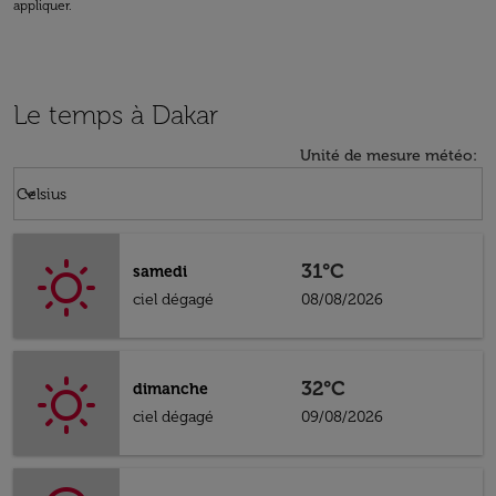
appliquer.
Le temps à Dakar
Unité de mesure météo
:
Weather unit option Celsius Selected
keyboard_arrow_down
Celsius
31°C
samedi
ciel dégagé
08/08/2026
32°C
dimanche
ciel dégagé
09/08/2026