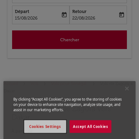
Départ
Retour
today
today
fc-booking-departure-date-aria-label
fc-booking-return-date-aria-label
15/08/2026
22/08/2026
Chercher
Accueil
Vols
Vols pour Sénégal
Vols de Zagora a
Dakar
By clicking “Accept All Cookies”, you agree to the storing of cookies
on your device to enhance site navigation, analyze site usage, and
Prochains Vols de Zagora vers
Aucun tarif trouvé pour les options populaires sélectio
assist in our marketing efforts.
Dakar
Cookies Settings
Accept All Cookies
À partir de