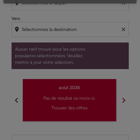
location_on
close
Vers
location_on
close
Aucun tarif trouvé pour les options
populaires sélectionnées. Veuillez
mettre à jour votre sélection.
août 2026
chevron_left
chevron_right
Pas de résultat ce mois-ci.
Trouver des offres