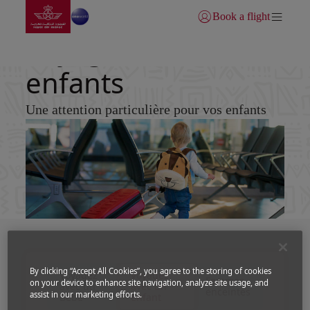
Aller à la page accueil
Saut au contenu principal
Book a flight
Se connecter | S’inscrire)
Voyagez avec des
enfants
Une attention particulière pour vos enfants
By clicking “Accept All Cookies”, you agree to the storing of cookies
Voyagez
Voyagez
Femmes
on your device to enhance site navigation, analyze site usage, and
avec un
avec un
enceintes
assist in our marketing efforts.
Bébé
enfant