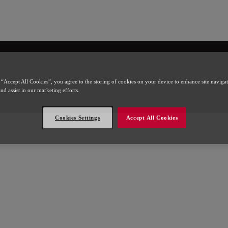
l
 “Accept All Cookies”, you agree to the storing of cookies on your device to enhance site naviga
and assist in our marketing efforts.
Cookies Settings
Accept All Cookies