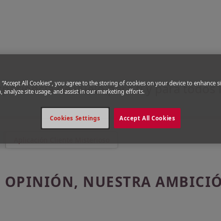
io
Aplicación Cliente Misterioso
 de tu confort con el Cliente Mi
g “Accept All Cookies”, you agree to the storing of cookies on your device to enhance si
xperiencia de vuelo para ti y para todos
, analyze site usage, and assist in our marketing efforts.
Cookies Settings
Accept All Cookies
Aplicación Cliente Misterioso
 OPINIÓN, NUESTRA AMBICI